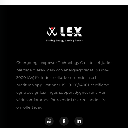
Chongqing Lexpower Technology Co., Ltd. erbjuder
pålitliga diesel-, gas- och energiaggregat (30 kW-
3000 kW) för industriella, kommersiella och
maritima applikationer. ISO9001/14001-certifierad,
egna designlösningar, support dygnet runt. Har
världsomfattande förtroende i över 20 länder. Be
om offert idag!