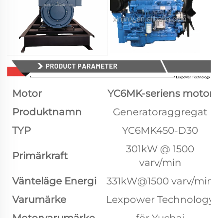
Motor
YC6MK-seriens motor
Produktnamn
Generatoraggregat
TYP
YC6MK450-D30
301kW @ 1500
Primärkraft
varv/min
Vänteläge Energi
331kW@1500 varv/min
Varumärke
Lexpower Technology