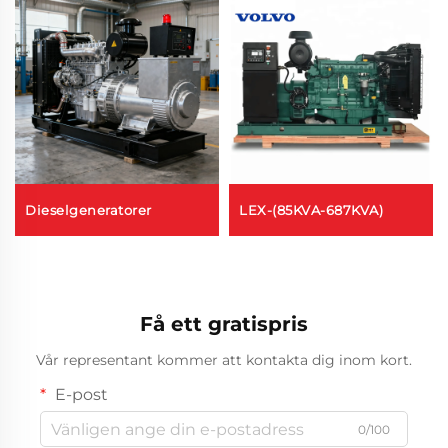
Dieselgeneratorer
LEX-(85KVA-687KVA)
Få ett gratispris
Vår representant kommer att kontakta dig inom kort.
E-post
0/100