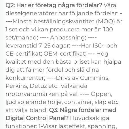
Q2: Har er företag några fördelar? 
Våra 
dieselgeneratörer har följande fördelar: 
-
---
Minsta beställningskvantitet (MOQ) är 
1 set och vi kan producera mer än 100 
set/månad; 
---- 
Anpassning; 
---- 
leveranstid 7-25 dagar; 
----
Har ISO- och 
CE-certifikat; OEM-certifikat; 
--- 
Hög 
kvalitet med den bästa priset kan hjälpa 
dig att få mer fördel och slå dina 
konkurrenter; 
----
Drivs av Cummins, 
Perkins, Detuz etc., välkända 
motorvarumärken på val; 
---- 
Öppen, 
ljudisolerande hölje, container, släp etc. 
att välja bland; 
Q3: Några fördelar med 
Digital Control Panel? 
Huvudsakliga 
funktioner: 
1-
Visar lasteffekt, spänning, 