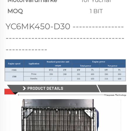
Motorvarumärke
för Yuchai
MOQ
1 BIT
YC6MK450-D30 
----------------
-------------------------------------
-------------