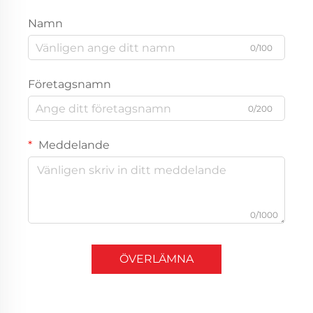
Namn
0/100
Företagsnamn
0/200
Meddelande
0/1000
ÖVERLÄMNA