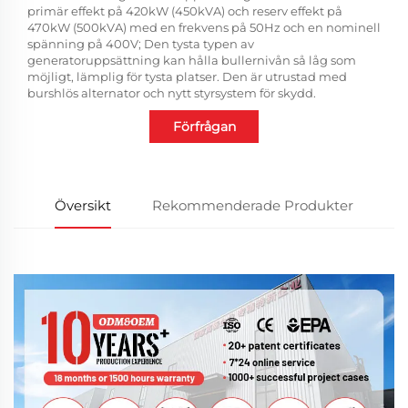
primär effekt på 420kW (450kVA) och reserv effekt på
470kW (500kVA) med en frekvens på 50Hz och en nominell
spänning på 400V; Den tysta typen av
generatoruppsättning kan hålla bullernivån så låg som
möjligt, lämplig för tysta platser. Den är utrustad med
burshlös alternator och nytt styrsystem för skydd.
Förfrågan
Översikt
Rekommenderade Produkter