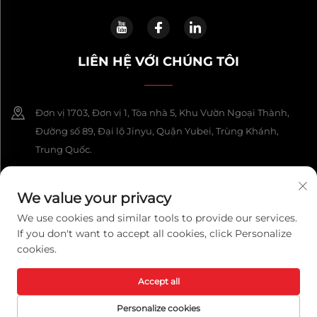
LIÊN HỆ VỚI CHÚNG TÔI
Đơn vị 1703, Đơn vị 1, Tòa nhà 5, Khu Vườn Ngoại Thành,
Đường số 89, Đại lộ Jinyu, Quận Yubei, Trùng Khánh,
Trung Quốc.
+86-13108925588
We value your privacy
[email protected]
We use cookies and similar tools to provide our services.
If you don't want to accept all cookies, click Personalize
cookies.
Bản quyền © 2026 Công ty Công nghệ Chongqing Lexpower, Ltd.
Mọi quyền được bảo lưu.
Chính sách bảo mật
Accept all
Personalize cookies