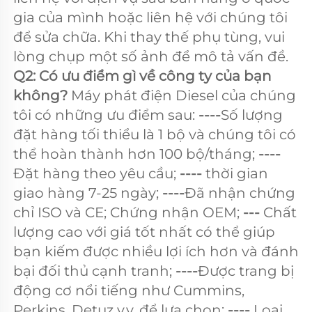
gia của mình hoặc liên hệ với chúng tôi 
để sửa chữa. Khi thay thế phụ tùng, vui 
lòng chụp một số ảnh để mô tả vấn đề. 
Q2: Có ưu điểm gì về công ty của bạn 
không? 
Máy phát điện Diesel của chúng 
tôi có những ưu điểm sau: 
----
Số lượng 
đặt hàng tối thiểu là 1 bộ và chúng tôi có 
thể hoàn thành hơn 100 bộ/tháng; 
---- 
Đặt hàng theo yêu cầu; 
---- 
thời gian 
giao hàng 7-25 ngày; 
----
Đã nhận chứng 
chỉ ISO và CE; Chứng nhận OEM; 
--- 
Chất 
lượng cao với giá tốt nhất có thể giúp 
bạn kiếm được nhiều lợi ích hơn và đánh 
bại đối thủ cạnh tranh; 
----
Được trang bị 
động cơ nổi tiếng như Cummins, 
Perkins, Detuz v.v. để lựa chọn; 
---- 
Loại 