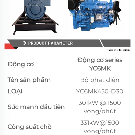
Động cơ series
Động cơ
YC6MK
Tên sản phẩm
Bộ phát điện
LOẠI
YC6MK450-D30
301kW @ 1500
Sức mạnh đầu tiên
vòng/phút
331kW@1500
Công suất chờ
vòng/phút