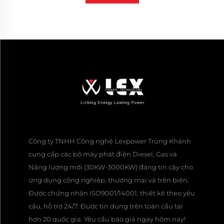
Công ty TNHH Công nghệ Lexpower Trùng Khánh
cung cấp các bộ máy phát điện Diesel, Gas và
Năng lượng mới (30KW-3000KW) đáng tin cậy cho
ứng dụng công nghiệp, thương mại và trên biển.
Được chứng nhận ISO9001/14001, thiết kế theo yêu
cầu, hỗ trợ 24/7. Được tin dùng trên toàn cầu tại
hơn 20 quốc gia. Yêu cầu báo giá ngay hôm nay!