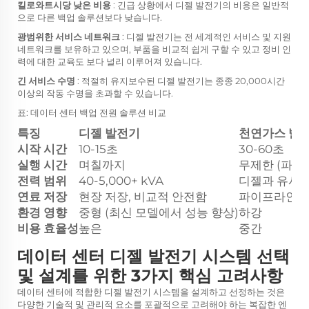
킬로와트시당 낮은 비용
: 긴급 상황에서 디젤 발전기의 비용은 일반적
으로 다른 백업 솔루션보다 낮습니다.
광범위한 서비스 네트워크
: 디젤 발전기는 전 세계적인 서비스 및 지원
네트워크를 보유하고 있으며, 부품을 비교적 쉽게 구할 수 있고 정비 인
력에 대한 교육도 보다 널리 이루어져 있습니다.
긴 서비스 수명
: 적절히 유지보수된 디젤 발전기는 종종 20,000시간
이상의 작동 수명을 초과할 수 있습니다.
표: 데이터 센터 백업 전원 솔루션 비교
특징
디젤 발전기
천연가스 발
시작 시간
10-15초
30-60초
실행 시간
며칠까지
무제한 (파이
전력 범위
40-5,000+ kVA
디젤과 유사
연료 저장
현장 저장, 비교적 안전함
파이프라인 또
환경 영향
중형 (최신 모델에서 성능 향상)
하강
비용 효율성
높은
중간
데이터 센터 디젤 발전기 시스템 선택
및 설계를 위한 3가지 핵심 고려사항
데이터 센터에 적합한 디젤 발전기 시스템을 설계하고 선정하는 것은
다양한 기술적 및 관리적 요소를 포괄적으로 고려해야 하는 복잡한 엔