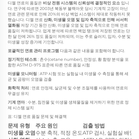
디젤 연료의 품질은
비상 전원 시스템의 신뢰성에 결정적인 요소
입니
다. 연구에 따르면 2003년 북동부 블랙아웃 당시 기계적 고장이 아닌
연료 관련 문제로 인해 20%의 비상 백업 시스템이 제대로 작동하지 못
했습니다. 디젤 연료
산화, 미생물 오염 및 입자 축적으로 인해 서서히
열화됨
저장 기간 동안 산화, 미생물 오염 및 입자 축적으로 인해 연료
품질이 저하됩니다. 업계 분석에 따르면 백업 탱크에 저장된 연료는 단
한 달 만에 26% 정도 품질이 저하되며, 이는 주로 슬러지, 입자, 수분 및
미생물 성장 증가에 기인합니다.
포괄적인 연료 관리 프로그램
다음과 같은 내용을 포함해야 합니다.
정기적인 테스트
: 촌수(cetane number), 안정성, 황 함량 분석을 포
함한 ASTM D-975 표준에 따른 연료 품질 시험
미생물 모니터링
: ATP 시험 또는 실험실 내 미생물 수 측정을 통해 세
균 및 곰팡이 오염을 검출
화학적 처리
: 연료 안정제, 살균제 및 수분 조절제를 사용하여 연료의
무결성 유지
기계 연마
: 수분, 침전물 및 미생물 생체물질을 제거하기 위한 연료 정
제 시스템 설치
표: 디젤 연료 품질 문제 및 해결책
문제 유형
주요 원인
검출 방법
미생물 오염
수분 축적, 적정 온도
ATP 검사, 실험실 배양