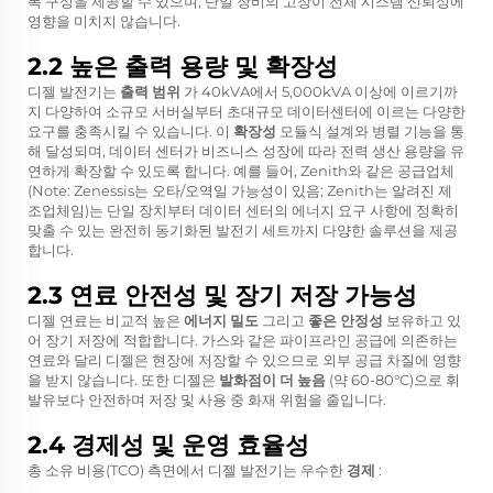
복 구성을 제공할 수 있으며, 단일 장비의 고장이 전체 시스템 신뢰성에
영향을 미치지 않습니다.
2.2 높은 출력 용량 및 확장성
디젤 발전기는
출력 범위
가 40kVA에서 5,000kVA 이상에 이르기까
지 다양하여 소규모 서버실부터 초대규모 데이터센터에 이르는 다양한
요구를 충족시킬 수 있습니다. 이
확장성
모듈식 설계와 병렬 기능을 통
해 달성되며, 데이터 센터가 비즈니스 성장에 따라 전력 생산 용량을 유
연하게 확장할 수 있도록 합니다. 예를 들어, Zenith와 같은 공급업체
(Note: Zenessis는 오타/오역일 가능성이 있음; Zenith는 알려진 제
조업체임)는 단일 장치부터 데이터 센터의 에너지 요구 사항에 정확히
맞출 수 있는 완전히 동기화된 발전기 세트까지 다양한 솔루션을 제공
합니다.
2.3 연료 안전성 및 장기 저장 가능성
디젤 연료는 비교적 높은
에너지 밀도
그리고
좋은 안정성
보유하고 있
어 장기 저장에 적합합니다. 가스와 같은 파이프라인 공급에 의존하는
연료와 달리 디젤은 현장에 저장할 수 있으므로 외부 공급 차질에 영향
을 받지 않습니다. 또한 디젤은
발화점이 더 높음
(약 60-80°C)으로 휘
발유보다 안전하며 저장 및 사용 중 화재 위험을 줄입니다.
2.4 경제성 및 운영 효율성
총 소유 비용(TCO) 측면에서 디젤 발전기는 우수한
경제
: