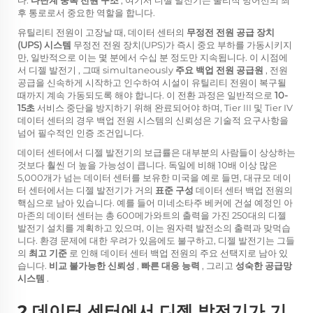
다.
다단계 중복 전원 구조
, 여기서 디젤 발전기는 물리적 방어선의 최
후 통로로서 중요한 역할을 합니다.
유틸리티 전원이 고장날 때, 데이터 센터의
무정전 전원 공급 장치
(UPS) 시스템
무정전 전원 장치(UPS)가 즉시 중요 부하를 가동시키지
만, 일반적으로 이는 몇 분에서 수십 분 정도만 지속됩니다. 이 시점에
서
디젤 발전기
, 그때 simultaneously
주요 백업 전원 공급원
, 전원
공급을 신속하게 시작하고 인수하여 시설이 유틸리티 전원이 복구될
때까지 계속 가동되도록 해야 합니다. 이 전환 과정은 일반적으로
10-
15초
서비스 중단을 방지하기 위해 완료되어야 하며, Tier III 및 Tier IV
데이터 센터의 경우 백업 전원 시스템의 신뢰성은 기술적 요구사항을
넘어 필수적인 인증 조건입니다.
데이터 센터에서 디젤 발전기의 보급률은 대부분의 사람들이 상상하는
것보다 훨씬 더 높을 가능성이 큽니다. 독일에 비해 10배 이상 많은
5,000개가 넘는 데이터 센터를 보유한 미국을 예로 들면, 대규모 데이
터 센터에서는 디젤 발전기가 거의
표준 구성
데이터 센터 백업 전원의
핵심으로 남아 있습니다. 예를 들어 미네소타주 베커에 건설 예정인 아
마존의 데이터 센터는 총 600메가와트의 출력을 가진 250대의 디젤
발전기 설치를 계획하고 있으며, 이는 원자력 발전소의 출력과 맞먹습
니다. 환경 문제에 대한 우려가 있음에도 불구하고, 디젤 발전기는 그들
의
최고 기준
로 인해 데이터 센터 백업 전원의 주요 선택지로 남아 있
습니다.
비교 불가능한 신뢰성
,
빠른 대응 능력
, 그리고
성숙한 공급망
시스템
.
2 데이터 센터에서 디젤 발전기가 기