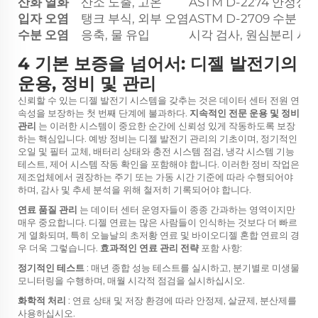
산화 열화
산소 노출, 고온
ASTM D-2274 안정성
입자 오염
탱크 부식, 외부 오염
ASTM D-2709 수분 
수분 오염
응축, 물 유입
시각 검사, 원심분리 시
4 기본 보증을 넘어서: 디젤 발전기의
운용, 정비 및 관리
신뢰할 수 있는 디젤 발전기 시스템을 갖추는 것은 데이터 센터 전원 연
속성을 보장하는 첫 번째 단계에 불과하다.
지속적인 전문 운용 및 정비
관리
는 이러한 시스템이 중요한 순간에 신뢰성 있게 작동하도록 보장
하는 핵심입니다. 예방 정비는 디젤 발전기 관리의 기초이며, 정기적인
오일 및 필터 교체, 배터리 상태와 충전 시스템 점검, 냉각 시스템 기능
테스트, 제어 시스템 작동 확인을 포함해야 합니다. 이러한 정비 작업은
제조업체에서 권장하는 주기 또는 가동 시간 기준에 따라 수행되어야
하며, 감사 및 추세 분석을 위해 철저히 기록되어야 합니다.
연료 품질 관리
는 데이터 센터 운영자들이 종종 간과하는 영역이지만
매우 중요합니다. 디젤 연료는 많은 사람들이 인식하는 것보다 더 빠르
게 열화되며, 특히 오늘날의 초저황 연료 및 바이오디젤 혼합 연료의 경
우 더욱 그렇습니다.
효과적인 연료 관리 전략
포함 사항:
정기적인 테스트
: 매년 종합 성능 테스트를 실시하고, 분기별로 미생물
모니터링을 수행하며, 매월 시각적 점검을 실시하십시오.
화학적 처리
: 연료 상태 및 저장 환경에 따라 안정제, 살균제, 분산제를
사용하십시오.