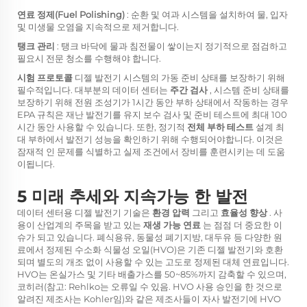
연료 정제(Fuel Polishing)
: 순환 및 여과 시스템을 설치하여 물, 입자
및 미생물 오염을 지속적으로 제거합니다.
탱크 관리
: 탱크 바닥에 물과 침전물이 쌓이는지 정기적으로 점검하고
필요시 전문 청소를 수행해야 합니다.
시험 프로토콜
디젤 발전기 시스템의 가동 준비 상태를 보장하기 위해
필수적입니다. 대부분의 데이터 센터는
주간 검사
, 시스템 준비 상태를
보장하기 위해 전원 조성기가 1시간 동안 부하 상태에서 작동하는 경우
EPA 규칙은 재난 발전기를 유지 보수 검사 및 준비 테스트에 최대 100
시간 동안 사용할 수 있습니다. 또한, 정기적
전체 부하 테스트
설계 최
대 부하에서 발전기 성능을 확인하기 위해 수행되어야합니다. 이것은
잠재적 인 문제를 식별하고 실제 조건에서 장비를 훈련시키는 데 도움
이됩니다.
5 미래 추세와 지속가능 한 발전
데이터 센터용 디젤 발전기 기술은
환경 압력
그리고
효율성 향상
. 사
용이 산업계의 주목을 받고 있는
재생 가능 연료
는 점점 더 중요한 이
슈가 되고 있습니다. 폐식용유, 동물성 폐기지방, 대두유 등 다양한 원
료에서 정제된 수소화 식물성 오일(HVO)은 기존 디젤 발전기와 호환
되며 별도의 개조 없이 사용할 수 있는 고도로 정제된 대체 연료입니다.
HVO는 온실가스 및 기타 배출가스를 50~85%까지 감축할 수 있으며,
코히러(참고: Rehlko는 오류일 수 있음. HVO 사용 승인을 한 것으로
알려진 제조사는 Kohler임)와 같은 제조사들이 자사 발전기에 HVO