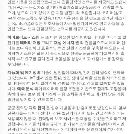
연료 사용을 승인함으로써 보다 친환경적인 선택지를 제공하고 있습니
다.
HVO
,는 온실가스 및 기타 배출가스를 50~85%까지 감축할 수 있
으며, 별도의 개조 없이 기존 디젤 발전기와 호환됩니다. 코히러(참고:
Rehlko는 오류일 수 있음. HVO 사용 승인을 한 것으로 알려진 제조사
는 Kohler임)와 같은 제조사들이 자사 발전기에 HVO 연료 사용을 승
인함으로써 보다 친환경적인 선택지를 제공하고 있습니다.
하이브리드 시스템
는 또 다른 중요한 발전 방향을 나타냅니다. 디젤 발
전기를
배터리 저장
그리고
재생 에너지 원
와 결합함으로써 데이터 센
터는 보다 유연하고 효율적인 백업 전원 시스템을 구축할 수 있습니다.
이러한 시스템은 필요 시 즉각적으로 전력을 공급하여 디젤 엔진의 일
시적 부하 요구를 줄여 전체 효율성을 향상시키고 배출가스를 감축할
수 있습니다.
지능화 및 예지정비
기술이 발전함에 따라 발전기 관리 방식이 변화하
고 있습니다.
IoT 센서
연료 품질, 엔진 상태 및 배출 성능을 지속적으로
모니터링하여 문제 발생 전에 경향을 파악하고 경고를 발송할 수 있습
니다.
예측 분석
과거 데이터와 환경 조건을 기반으로 잠재적 고장을 예
측하여 유지보수 팀이 사전에 대응 조치를 계획하고 예기치 않은 가동
중단을 방지할 수 있도록 합니다.
공공 전력망
과의 협력
은 향후 개발을 위한 흥미로운 방향입니다. 일부
전문가들은 데이터 센터 비상용 발전기가 시험 또는 긴급 상황 외에는
사용되지 않을 때, 전력망에 보조 서비스를 제공할 수 있을 것이라고 제
안합니다. 이러한 체계는 규제적 및 기술적 장애물을 해결해야 하지만,
전력망 안정성을 개선함과 동시에 데이터 센터 운영자에게 추가 수익