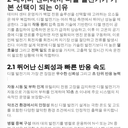
본 선택이 되는 이유
데이터 센터 운영자가 백업 전원 솔루션을 선택할 때 고려하는 요소들
은 매우 복잡하며, 디젤 발전기는 여러 핵심 측면에서 뛰어난 성능을 제
공한다. 그들의
작동 원리
압축 점화 기술에 기반한다: 디젤 엔진이 공
기를 흡입하여 압축하면 온도가 급격히 상승하고, 이후 이 고온의 공기
중에 디젤 연료를 주입하면 자연 발화되어 엔진 운동을 구동하며, 이로
인해 발전기 회전자를 회전시켜 자기장 선을 절단하고 전류를 발생시
킨다. 이러한 설계 덕분에 디젤 발전기는 가솔린 발전기보다 더 높은
열
효율성
그리고
전력 밀도
효율성을 가지며, 고출력 및 장시간 지속 운전
이 필요한 상황에 더욱 적합하다.
2.1 뛰어난 신뢰성과 빠른 반응 속도
디젤 발전기의 가장 큰 장점은
우수한 신뢰성
그리고
초 단위 반응 능력
:
자동 시동 및 부하 인계
유틸리티 전원 고장을 감지하면 디젤 발전기가
자동으로 가동되어 부하를 인계하며
10초
초 이내에 주요 시스템의 지
속적인 운영을 보장합니다.
악조건 환경에서의 안정성
최신 디젤 발전기 설계는 극한 온도 및 고도
를 포함한 다양한 열악한 환경 조건에서도 안정적인 출력을 유지합니
다.
병렬 중복 구성
여러 대의 발전기를 병렬로 운용하여 N+1 또는 2N 중