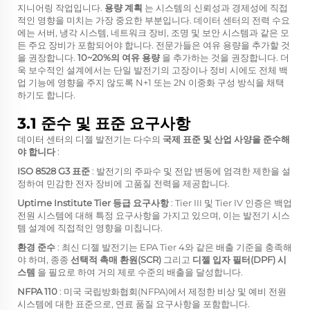
지니어링 작업입니다.
용량 계획
는 시스템의 신뢰성과 경제성에 직접
적인 영향을 미치는 가장 중요한 부분입니다. 데이터 센터의 전력 수요
에는 서버, 냉각 시스템, 네트워크 장비, 조명 및 보안 시스템과 같은 모
든 주요 장비가 포함되어야 합니다. 전문가들은 여유 용량을 추가할 것
을 권장합니다.
10~20%의 여유 용량
을 추가하는 것을 권장합니다. 더
욱 보수적인 설계에서는 단일 발전기의 고장이나 정비 시에도 전체 백
업 기능에 영향을 주지 않도록 N+1 또는 2N 이중화 구성 방식을 채택
하기도 합니다.
3.1 준수 및 표준 요구사항
데이터 센터의 디젤 발전기는 다수의
국제 표준 및 산업 사양을 준수해
야 합니다
:
ISO 8528 G3 표준
: 발전기의 주파수 및 전압 변동에 엄격한 제한을 설
정하여 민감한 전자 장비에 고품질 전력을 제공합니다.
Uptime Institute Tier 등급 요구사항
: Tier III 및 Tier IV 인증은 백업
전원 시스템에 대해 특정 요구사항을 가지고 있으며, 이는 발전기 시스
템 설계에 직접적인 영향을 미칩니다.
환경 준수
: 최신 디젤 발전기는 EPA Tier 4와 같은 배출 기준을 충족해
야 하며, 종종
선택적 촉매 환원(SCR)
그리고
디젤 입자 필터(DPF) 시
스템
을 필요로 하여 거의 제로 수준의 배출을 달성합니다.
NFPA 110
: 미국 국립방화협회(NFPA)에서 제정한 비상 및 예비 전원
시스템에 대한 표준으로, 연료 품질 요구사항을 포함합니다.