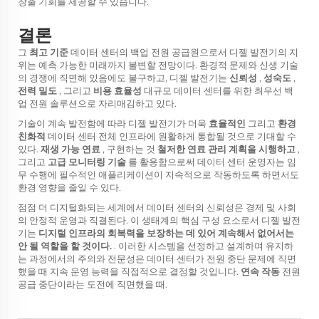
창출 기회를 제공할 수 있습니다.
결론
그
최고 기준
데이터 센터의 백업 전원 공급원으로서 디젤 발전기의 지
위는 예측 가능한 미래까지 불변할 전망이다. 환경적 문제와 신생 기술
의 경쟁에 직면해 있음에도 불구하고, 디젤 발전기는
신뢰성
,
성숙도
,
전력 밀도
, 그리고
비용 효율성
대규모 데이터 센터를 위한 최우선 백
업 전원 솔루션으로 자리매김하고 있다.
기술이 계속 발전함에 따라 디젤 발전기가 더욱
효율적인
그리고
환경
친화적
데이터 센터 전체 인프라에 원활하게 통합될 것으로 기대할 수
있다.
재생 가능 연료
, 구현하는 것
철저한 연료 관리 계획을 시행하고
,
그리고
고급 모니터링 기술
를 활용함으로써 데이터 센터 운영자는 임
무 수행에 필수적인 애플리케이션이 지속적으로 작동하도록 하면서도
환경 영향을 줄일 수 있다.
점점 더 디지털화되는 세계에서 데이터 센터의 신뢰성은 경제 및 사회
의 안정적 운영과 직결된다. 이 생태계의 핵심 구성 요소로서 디젤 발전
기는
디지털 인프라의 회복력을 보장하는 데 있어 계속해서 없어서는
안 될 역할을 할 것이다.
. 이러한 시스템을 선정하고 설계하며 유지하
는 과정에서의 주의와 전문성은 데이터 센터가 전원 중단 문제에 직면
했을 때 지속 운영 능력을 직접적으로 결정할 것입니다.
연속 작동
전원
공급 중단이라는 도전에 직면했을 때.