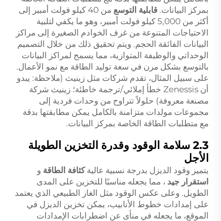
بمركز البيانات.
قابلية التوسع
من 40 كيلو فولت أمبير إلى
أكثر من 5,000 كيلو فولت أمبير، وهو ما يكفي لتلبية
الاحتياجات المتنوعة من غرف الخوادم الصغيرة إلى مراكز
البيانات الفائقة الحجم. ويتم تحقيق ذلك من خلال التصميم
الوحداتي والوظيفة المتوازية، مما يسمح لمراكز البيانات
بالتوسع بشكل مرن في سعة توليد الطاقة مع نمو الأعمال.
على سبيل المثال، تقدم شركات مثل زينيث (ملاحظة: يبدو
أن Zenessis خطأ إملائي/ترجمة خاطئة؛ زينيث شركة
مصنعة معروفة) حلولاً تتراوح من وحدات فردية إلى
مجموعات مولدات متزامنة بالكامل يمكن مطابقتها بدقة
مع متطلبات الطاقة الخاصة بمركز البيانات.
2.3 سلامة الوقود وقدرة التخزين الطويلة
الأجل
يتميز وقود الديزل بدرجة نسبية عالية
كثافة الطاقة
و
استقرار جيد
، مما يجعله مناسبًا للتخزين على المدى
الطويل. وعلى عكس الوقود مثل الغاز الطبيعي الذي يعتمد
على إمدادات خطوط الأنابيب، يمكن تخزين الديزل في
الموقع، ما يجعله في منأى عن اضطرابات الإمدادات