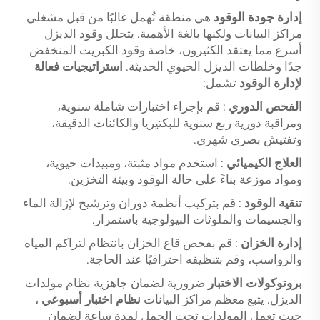
إدارة جودة الوقود
هي منطقة تُهمل غالبًا من قبل مشغلي
مراكز البيانات ولكنها بالغة الأهمية. يتحلل وقود الديزل
أسرع مما يعتقد الكثيرون، خاصة وقود الكبريت المنخفض
جدًا وخلطات الديزل الحيوي الحديثة.
استراتيجيات فعالة
لإدارة الوقود
تشمل:
الفحص الدوري
: قم بإجراء اختبارات شاملة سنوية،
ومراقبة دورية ربع سنوية للبكتيريا والكائنات الدقيقة،
وتفتيش بصري شهري.
العلاج الكيميائي
: استخدم مواد مثبتة، ومبيدات حيوية،
ومواد موزعة بناءً على حالة الوقود وبيئة التخزين.
تنقية الوقود
: قم بتركيب أنظمة دوران وترشيح لإزالة الماء
والجسيمات والملوثات البيولوجية باستمرار.
إدارة الخزان
: قم بفحص قاع الخزان بانتظام لتراكم المياه
والرواسب، وقم بتنظيفه احترافيًا عند الحاجة.
بروتوكولات الاختبار
ضرورية لضمان جاهزية نظام مولدات
الديزل. يتبع معظم مراكز البيانات
نظام اختبار أسبوعي
،
حيث تعمل المولدات تحت الحمل لمدة ساعة لضمان