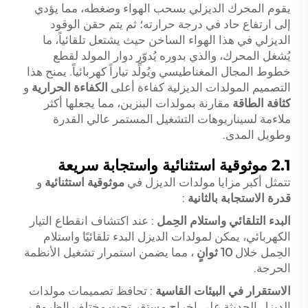
يقوم المحرك الديزلي بسحب الهواء وضغطه، مما يؤدي
إلى ارتفاع حاد في درجة حرارته؛ ثم يتم حقن الوقود
الديزلي في هذا الهواء الساخن حيث يشتعل تلقائياً، ما
يُشغل المحرك، والذي بدوره يُدوّر دوار المولد لقطع
خطوط المجال المغناطيسي ويُولِّد تياراً كهربائياً. يمنح هذا
التصميم المولدات الديزلية كفاءة أعلى
الكفاءة الحرارية
و
كثافة الطاقة
مقارنة بمولدات البنزين، مما يجعلها أكثر
ملاءمة لسيناريوهات التشغيل المستمر عالي القدرة
وطويل المدى.
2.1 موثوقية استثنائية واستجابة سريعة
تتمثل أكبر مزايا مولدات الديزل في
موثوقية استثنائية
و
قدرة الاستجابة بالثانية
:
البدء التلقائي واستلام الحِمل
: عند اكتشاف انقطاع التيار
الكهربائي، يمكن لمولدات الديزل البدء تلقائيًا واستلام
الحِمل خلال
10 ثوانٍ
، مما يضمن استمرار تشغيل الأنظمة
الحرجة.
الاستقرار في البيئات القاسية
: تحافظ تصميمات مولدات
الديزل الحديثة على إخراج مستقر تحت مختلف الظروف