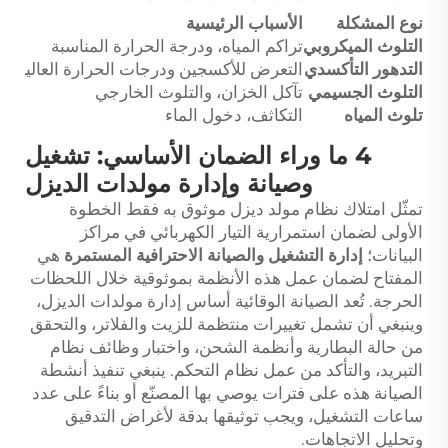
نوع المشكلة
الأسباب الرئيسية
طر
التلوث الميكروبي
تراكم المياه، ودرجة الحرارة المناسبة
اختبار ATP، 
التدهور التأكسدي
التعرض للأكسجين ودرجات الحرارة العالية
اختب
التلوث الجسيمي
تآكل الخزان، والتلوث الخارجي
تحلي
تلوث المياه
التكاثف، دخول الماء
الف
4 ما وراء الضمان الأساسي: تشغيل
وصيانة وإدارة مولدات الديزل
تمثّل امتلاك نظام مولد ديزل موثوق به فقط الخطوة
الأولى لضمان استمرارية التيار الكهربائي في مراكز
البيانات؛
إدارة التشغيل والصيانة الاحترافية المستمرة
هي
المفتاح لضمان عمل هذه الأنظمة بموثوقية خلال اللحظات
الحرجة. تُعد الصيانة الوقائية أساس إدارة مولدات الديزل،
وينبغي أن تشمل تغييرات منتظمة للزيت والفلاتر، والتحقق
من حالة البطارية وأنظمة الشحن، واختبار وظائف نظام
التبريد، والتأكد من عمل نظام التحكم. ينبغي تنفيذ أنشطة
الصيانة هذه على فترات يوصي بها المصنّع أو بناءً على عدد
ساعات التشغيل، ويجب توثيقها بدقة لأغراض التدقيق
وتحليل الاتجاهات.