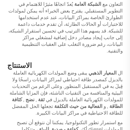
التعاون مع
الشبكة العامة
يُعدّ اتجاهًا مثيرًا للاهتمام في
التطوير المستقبلي. يقترح بعض الخبراء أنه يمكن لمولدات
الطوارئ الخاصة بمراكز البيانات، عند عدم استخدامها
للاختبارات أو الحالات الطارئة، أن تقدم خدمات داعمة
للشبكة. قد يسهم هذا الترتيب في تحسين استقرار الشبكة،
إلى جانب إيجاد مصادر دخل إضافية لمشغلي مراكز
البيانات، رغم ضرورة التغلب على العقبات التنظيمية
والتقنية.
الاستنتاج
ال
المعيار الذهبي
يبقى وضع المولدات الكهربائية العاملة
بالديزل كمصدر طاقة احتياطي لمراكز البيانات راسخًا ولا
قِبلَ به في المستقبل المنظور. وعلى الرغم من التحديات
البيئية والمنافسة من التقنيات الناشئة، فإن المزايا الشاملة
للمولدات الكهربائية العاملة بالديزل في
ثقة
,
نضج
,
كثافة
الطاقة
, و
الفعالية من حيث التكلفة
تجعلها الحل المفضل
للطاقة الاحتياطية في مراكز البيانات الكبيرة.
مع استمرار تطور التكنولوجيا، يمكننا أن نتوقع أن تصبح
المولدات diesel أكثر
كفاءة
و
صديق للبيئة
، وتتكامل