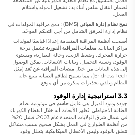
العمل بالتنسيق مع نظام التغذية الكهربائية غير المنقطعة
لضمان انتقال سلس أثناء بدء تشغيل المولد واستلام
الحمل.
دمج نظام إدارة المباني (BMS)
: دمج مراقبة المولدات في
نظام إدارة المرفق الشامل من أجل التحكم الموحّد.
أصبحت أنظمة المراقبة المتقدمة إعدادًا قياسيًا لمولدات
مراكز البيانات.
معلمات المراقبة الفورية
تشمل درجة
حرارة المحرك، وضغط الزيت، وحالة البطارية، ومستوى
الوقود، ونسبة التحميل، وبيانات الانبعاثات. يمكن الوصول
إلى هذه البيانات من خلال
منصات المراقبة عن بُعد
(مثل
Endress Tech)، مما يسمح لطاقم الصيانة بتتبع حالة
النظام وتلقي تحذيرات مبكرة من أي موقع.
3.3 استراتيجية إدارة الوقود
جودة وقود الديزل هي عامل
حاسم
في موثوقية نظام
الطاقة الاحتياطي. تُظهر الأبحاث أنه خلال انقطاع الكهرباء
في شمال شرق الولايات المتحدة عام 2003، فشل 20%
من أنظمة الطوارئ في العمل بشكل صحيح بسبب مشاكل
تتعلق بالوقود وليس الأعطال الميكانيكية. يتحلل وقود