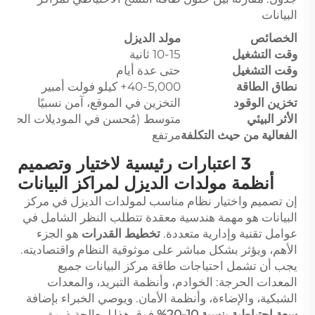
البيانات
الخصائص
مولد الديزل
وقت التشغيل
10-15 ثانية
وقت التشغيل
حتى عدة أيام
نطاق الطاقة
40-5,000+ كيلو فولت أمبير
تخزين الوقود
التخزين في الموقع، آمن نسبيًا
الأثر البيئي
متوسط (مُحسن في الموديلات الحديثة
الفعالية من حيث التكلفة
مرتفع
3 اعتبارات رئيسية لاختيار وتصميم
أنظمة مولدات الديزل لمراكز البيانات
إن تصميم واختيار نظام مناسب لمولدات الديزل في مركز
البيانات هو مهمة هندسية معقدة تتطلب النظر الشامل في
عوامل تقنية وإدارية متعددة.
تخطيط القدرات
هو الجزء
الأهم، ويؤثر بشكل مباشر على موثوقية النظام واقتصاديته.
يجب أن تشمل احتياجات طاقة مركز البيانات جميع
المعدات الحرجة: الخوادم، وأنظمة التبريد، والمعدات
الشبكية، والإضاءة، وأنظمة الأمان. ويوصي الخبراء بإضافة
سعة احتياطية بنسبة 10-20%
فوق هذا لمعالجة ذروة