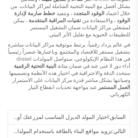
بشكل أفضل مع البنية التحتية الشاملة لمراكز البيانات. من
خلال اعتماد
الوقود المتجدد
، وتنفيذ
خطط صارمة لإدارة
الوقود
، والاستفادة من
تقنيات المراقبة المتقدمة
، يمكن
لمشغلي مراكز البيانات ضمان التشغيل المستمر
للتطبيقات الحيوية مع تقليل الأثر البيئي.
في عالم يزداد رقمياً، يرتبط موثوقية مراكز البيانات مباشرة
بتشغيل مستقر للاقتصاد والمجتمع. وباعتبارها عنصراً رئيسياً
في هذا النظام الإيكولوجي، ستواصل المولدات diesel
أداء دور لا غنى عنه في ضمان متانة
البنية التحتية الرقمية
.
ستحدد الدقة والاحترافية في اختيار هذه الأنظمة وتصميمها
وصيانتها بشكل مباشر قدرة مركز البيانات على الاستمرار
العمل المستمر
عند مواجهة تحديات انقطاع التيار
الكهربائي.
السابق:
اختيار المولد الديزل المناسب لمزرعتك أو مزرعة الماشية الخاصة بك
التالي:
تزويد مواقع البناء بالطاقة باستخدام المولدات الكهربائية الديزل