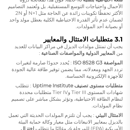
الأحمال واحتياجات التوسع المستقبلية. بل وتُعتمد التصاميم
الأكثر تحفظًا تكوينات زائدة عن الحاجة مثل N+1 أو 2N
لضمان عدم تأثر القدرة الاحتياطية الكلية بعطل مولد واحد
أو بصيانة أحد المولدات.
3.1 متطلبات الامتثال والمعايير
يجب أن تمتثل مولدات الديزل في مراكز البيانات للعديد
من
المعايير الدولية والمواصفات الصناعية
:
المواصفة ISO 8528 G3
: يُحدد حدودًا صارمة لتغيرات
تردد الجهد ومعدلاته، مما يضمن توفير طاقة عالية الجودة
للأجهزة الإلكترونية الحساسة.
متطلبات مستوى تصنيف Uptime Institute
: تتطلب
شهادات المستوى Tier III وTier IV متطلبات محددة
لنظام الطاقة الاحتياطية، وتؤثر بشكل مباشر على تصميم
نظام المولدات.
الامتثال البيئي
: يجب أن تلتزم المولدات الحديثة التي تعمل
بالديزل بمعايير الانبعاثات مثل معيار وكالة حماية البيئة
الأمريكية (EPA) للمرحلة 4، وغالبًا ما تتطلب
اختزال