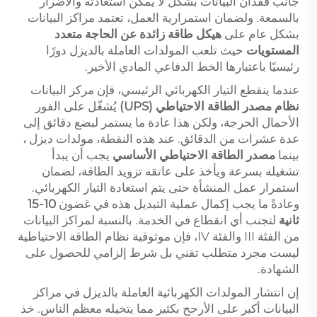
جانب فقدان البيانات بشكل لا يمكن استعادته والأضرار
بالسمعة. ولضمان استمرارية العمل، تعتمد مراكز البيانات
بشكل عام على
هيكل طاقة زائدة عن الحاجة متعدد
المستويات
حيث تلعب المولدات العاملة بالديزل دورًا
رئيسيًا باعتبارها الخط الدفاعي المادي الأخير.
عندما ينقطع التيار الكهربائي الرئيسي، فإن مركز البيانات
نظام مصدر الطاقة الاحتياطي (UPS)
يُشغّل على الفور
الأحمال الحرجة، ولكن هذا عادة ما يستمر لبضع دقائق إلى
عدة عشرات من الدقائق. عند هذه النقطة،
مولدات ديزل
،
بينما
مصدر الطاقة الاحتياطي الأساسي
يجب أن يبدأ
تشغيله بسرعة ويأخذ على عاتقه تزويد الطاقة، لضمان
استمرار عمل المنشأة حتى يتم استعادة التيار الكهربائي.
وعادةً ما يجب إكمال عملية التبديل هذه في غضون
10-15
ثانية
لتجنب أي انقطاع في الخدمة. بالنسبة لمراكز البيانات
من الفئة III والفئة IV، فإن موثوقية نظام الطاقة الاحتياطية
ليست مجرد متطلب تقني بل شرط إلزامي للحصول على
الشهادة.
إن انتشار المولدات الكهربائية العاملة بالديزل في مراكز
البيانات أكبر على الأرجح بكثير مما يتخيله معظم الناس. خذ