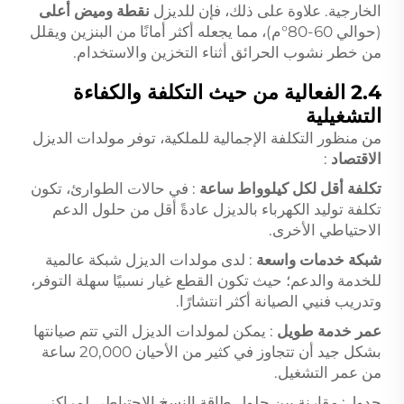
الخارجية. علاوة على ذلك، فإن للديزل
نقطة وميض أعلى
(حوالي 60-80°م)، مما يجعله أكثر أمانًا من البنزين ويقلل
من خطر نشوب الحرائق أثناء التخزين والاستخدام.
2.4 الفعالية من حيث التكلفة والكفاءة
التشغيلية
من منظور التكلفة الإجمالية للملكية، توفر مولدات الديزل
الاقتصاد
:
تكلفة أقل لكل كيلوواط ساعة
: في حالات الطوارئ، تكون
تكلفة توليد الكهرباء بالديزل عادةً أقل من حلول الدعم
الاحتياطي الأخرى.
شبكة خدمات واسعة
: لدى مولدات الديزل شبكة عالمية
للخدمة والدعم؛ حيث تكون القطع غيار نسبيًا سهلة التوفر،
وتدريب فنيي الصيانة أكثر انتشارًا.
عمر خدمة طويل
: يمكن لمولدات الديزل التي تتم صيانتها
بشكل جيد أن تتجاوز في كثير من الأحيان 20,000 ساعة
من عمر التشغيل.
جدول: مقارنة بين حلول طاقة النسخ الاحتياطي لمراكز