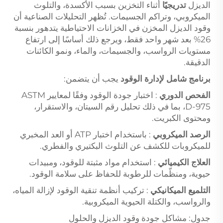
الديزل
تدريجيًا
أثناء التخزين بسبب الأكسدة، والتلوث
الميكروبي، وتراكم الجسيمات. تُظهر التحليلات الصناعية أن
وقود الديزل المخزن في الخزانات الاحتياطية يتدهور بنسبة
26% بعد شهر واحد فقط، ويرجع ذلك أساسًا إلى ارتفاع
مستويات الرواسب، والجسيمات، والماء، ونمو الكائنات
الدقيقة.
برنامج شامل لإدارة الوقود
يجب أن يتضمن:
الفحص الدوري
: اختبار جودة الوقود وفقًا لمعايير ASTM
D-975، بما في ذلك تحليل رقم السيتان، والاستقرار،
ومحتوى الكبريت.
الرصد الميكروبي
: باستخدام اختبار ATP أو العد المخبري
للميكروبات للكشف عن التلوث البكتيري والفطري.
العلاج الكيميائي
: استخدام مواد مثبتة للوقود، ومبيدات
حيوية، ومنظّمات للرطوبة للحفاظ على سلامة الوقود.
التلميع الميكانيكي
: تركيب أنظمة تنقية الوقود لإزالة المياه،
والرواسب، والكتلة الحيوية الميكروبية.
جدول: مشاكل جودة وقود الديزل والحلول