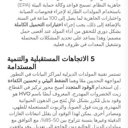
جاهزية النظام. تسمح قواعد وكالة حماية البيئة (EPA)
باستخدام المولدات الطارئة لإجراء فحوصات الصيانة
واختبارات الجاهزية لما يصل إلى 100 ساعة في السنة.
بالإضافة إلى ذلك، يجب إجراء
اختبارات التحميل الكاملة
بشكل دوري للتحقق من أداء المولد عند أقصى حمل
مصمم؛ وهذا يساعد على تحديد المشكلات المحتملة
وتشغيل المعدات في ظروف فعلية.
5 الاتجاهات المستقبلية والتنمية
المستدامة
تستمر تقنية المولدات الديزلية لمراكز البيانات في التطور
لمواجهة التحديين معًا وهما
الضغط البيئي
و
تحسين الكفاءة
. إن استخدام
الوقود المتجدد
أصبح محور تركيز في القطاع.
زيت الخضروات المهدرج، المعروف أيضًا باسم
HVO
هو
وقود بديل مُكرر بشكل عالٍ يُنتج من الدهون الحيوانية
المهدرة، وزيت فول الصويا، والزيوت المستعملة للطهي،
ومصادر أخرى. يمكن لهذا الوقود أن يقلل انبعاثات الغازات
الدفيئة وغيرها بنسبة تتراوح بين 50-85%، مع التوافق مع
مولدات الديزل الحالية دون الحاجة إلى تعديل. وقد وافقت