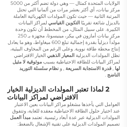
الولايات المتحدة كمثال — وهي دولة تضم أكثر من 5000
مركز بيانات، أي أكثر بعشر مرات من ألمانيا التي تحتل
المرتبة الثانية — حيث تكون المولدات الكهربائية العاملة
بالديزل شائعة تقريبًا
التكوين القياسي
لمراكز البيانات
الكبيرة. على سبيل المثال، من المخطط أن تكون وحدة
مركز بيانات أمازون في بيكر، مينيسوتا، مجهزة بـ 250
مولداً ديزلياً بقدرة إجمالية تبلغ 600 ميغاواط، وهو ما يعادل
إنتاج محطة طاقة نووية. وعلى الرغم من المخاوف البيئية،
تظل المولدات الديزلية
المعيار الذهبي
الخيار الافتراضي
لمراكز البيانات للطاقة الاحتياطية بسبب
موثوقية لا مثيل
لها
,
قدرة الاستجابة السريعة
, و
نظام سلسلة التوريد
الناضج
.
2 لماذا تعتبر المولدات الديزلية الخيار
الافتراضي لمراكز البيانات
العوامل التي يأخذها مشغلو مراكز البيانات بعين الاعتبار
عند اختيار حلول الطاقة الاحتياطية معقدة للغاية، وتتفوق
المولدات الديزلية عبر عدة أبعاد رئيسية. تعتمد
مبدأ العمل
تصميم المولدات الديزلية على تقنية الإشعال بالضغط: