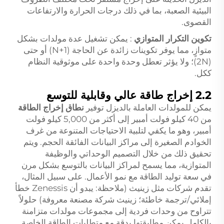
البيئية الصعبة، بما في ذلك درجات الحرارة والارتفاعات
القصوى.
تكوين التكرار المتوازي
: يمكن تشغيل عدة مولدات بشكل
متوازٍ، مما يوفر تكوينات زائدة عن الحاجة (N+1) أو حتى
(2N)؛ ولا يؤثر تعطل وحدة واحدة على موثوقية النظام
ككل.
2.2 إخراج طاقة عالي وقابلية للتوسع
يمكن للمولدات العاملة بالديزل توفير
نطاق إخراج الطاقة
من 40 كيلو فولت أمبير إلى أكثر من 5,000 كيلو فولت
أمبير، وهو ما يكفي لتلبية الاحتياجات المتنوعة من غرف
الخوادم الصغيرة إلى مراكز البيانات الفائقة الحجم. ويتم
تحقيق ذلك من خلال التصميم الوحداتي والوظيفة
المتوازية، مما يسمح لمراكز البيانات بالتوسع بشكل مرن
في سعة توليد الطاقة مع نمو الأعمال. على سبيل المثال،
تقدم شركات مثل زينيث (ملاحظة: يبدو أن Zenessis خطأ
إملائي/ترجمة خاطئة؛ زينيث شركة مصنعة معروفة) حلولاً
تتراوح من وحدات فردية إلى مجموعات مولدات متزامنة
بالكامل يمكن مطابقتها بدقة مع متطلبات الطاقة الخاصة