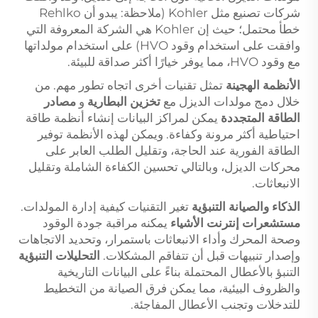
شركات تصنيع مثل Kohler (ملاحظة: يبدو أن Rehlko
خطأ محتمل؛ حيث إن Kohler هي الشركة المعروفة التي
وافقت على استخدام وقود HVO) على استخدام مولداتها
مع وقود HVO، مما يوفر خيارًا أكثر صداقة للبيئة.
الأنظمة الهجينة
تمثل تقنيات أخرى اتجاه تطور مهم. من
خلال دمج مولدات الديزل مع
تخزين البطارية
و
مصادر
الطاقة المتجددة
يمكن لمراكز البيانات إنشاء أنظمة طاقة
احتياطية أكثر مرونة وكفاءة. ويمكن لهذه الأنظمة توفير
الطاقة الفورية عند الحاجة، وتقليل الطلب العابر على
محركات الديزل، وبالتالي تحسين الكفاءة الشاملة وتقليل
الانبعاثات.
الذكاء والصيانة التنبؤية
تغير التقنيات كيفية إدارة المولدات.
مستشعرات إنترنت الأشياء
يمكنه مراقبة جودة الوقود
وصحة المحرك وأداء الانبعاثات باستمرار، وتحديد الاتجاهات
وإصدار تنبيهات قبل أن تتفاقم المشكلات.
التحليلات التنبؤية
التنبؤ بالأعطال المحتملة بناءً على البيانات التاريخية
والظروف البيئية، مما يمكن فرق الصيانة من التخطيط
للتدخلات وتجنب الأعطال المفاجئة.