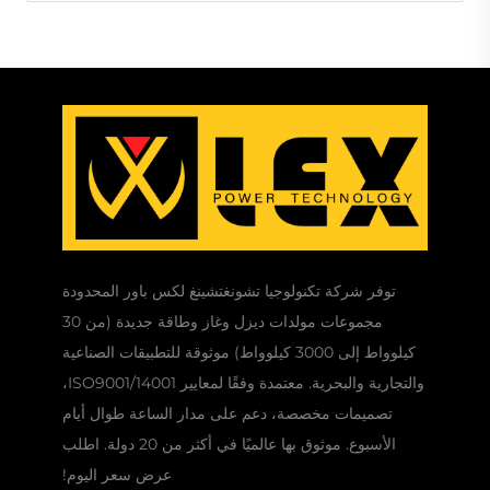
توفر شركة تكنولوجيا تشونغتشينغ لكس باور المحدودة
مجموعات مولدات ديزل وغاز وطاقة جديدة (من 30
كيلوواط إلى 3000 كيلوواط) موثوقة للتطبيقات الصناعية
والتجارية والبحرية. معتمدة وفقًا لمعايير ISO9001/14001،
تصميمات مخصصة، دعم على مدار الساعة طوال أيام
الأسبوع. موثوق بها عالميًا في أكثر من 20 دولة. اطلب
عرض سعر اليوم!