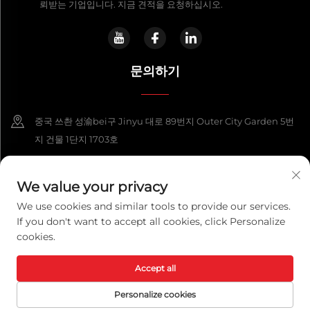
뢰받는 기업입니다. 지금 견적을 요청하십시오.
문의하기
중국 쓰촨 성渝bei구 Jinyu 대로 89번지 Outer City Garden 5번
지 건물 1단지 1703호
+86-13108925588
We value your privacy
[email protected]
We use cookies and similar tools to provide our services.
If you don't want to accept all cookies, click Personalize
cookies.
Copyright © 2026 Chongqing Lexpower Technology Co., Ltd. 판권 소
유.
개인정보 보호정책
Accept all
Personalize cookies