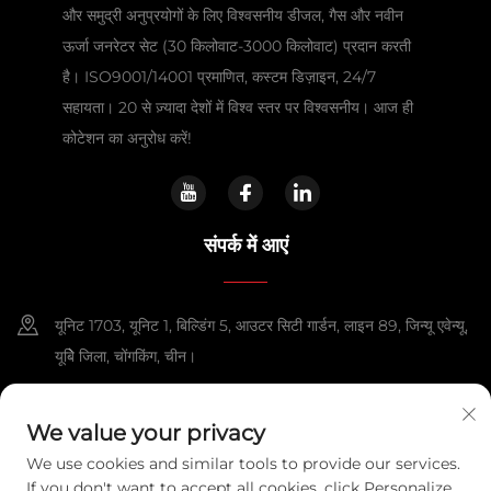
और समुद्री अनुप्रयोगों के लिए विश्वसनीय डीजल, गैस और नवीन
ऊर्जा जनरेटर सेट (30 किलोवाट-3000 किलोवाट) प्रदान करती
है। ISO9001/14001 प्रमाणित, कस्टम डिज़ाइन, 24/7
सहायता। 20 से ज़्यादा देशों में विश्व स्तर पर विश्वसनीय। आज ही
कोटेशन का अनुरोध करें!
संपर्क में आएं
यूनिट 1703, यूनिट 1, बिल्डिंग 5, आउटर सिटी गार्डन, लाइन 89, जिन्यू एवेन्यू,
यूबेि जिला, चोंगकिंग, चीन।
+86-13108925588
We value your privacy
[email protected]
We use cookies and similar tools to provide our services.
If you don't want to accept all cookies, click Personalize