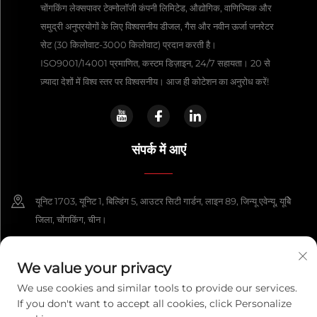
चोंगकिंग लेक्सपावर टेक्नोलॉजी कंपनी लिमिटेड, औद्योगिक, वाणिज्यिक और
समुद्री अनुप्रयोगों के लिए विश्वसनीय डीजल, गैस और नवीन ऊर्जा जनरेटर
सेट (30 किलोवाट-3000 किलोवाट) प्रदान करती है।
ISO9001/14001 प्रमाणित, कस्टम डिज़ाइन, 24/7 सहायता। 20 से
ज़्यादा देशों में विश्व स्तर पर विश्वसनीय। आज ही कोटेशन का अनुरोध करें!
संपर्क में आएं
यूनिट 1703, यूनिट 1, बिल्डिंग 5, आउटर सिटी गार्डन, लाइन 89, जिन्यू एवेन्यू, यूबेि
जिला, चोंगकिंग, चीन।
+86-13108925588
We value your privacy
[email protected]
We use cookies and similar tools to provide our services.
If you don't want to accept all cookies, click Personalize