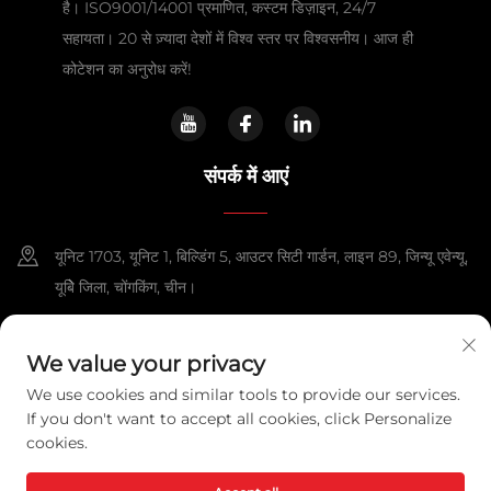
है। ISO9001/14001 प्रमाणित, कस्टम डिज़ाइन, 24/7
सहायता। 20 से ज़्यादा देशों में विश्व स्तर पर विश्वसनीय। आज ही
कोटेशन का अनुरोध करें!
संपर्क में आएं
यूनिट 1703, यूनिट 1, बिल्डिंग 5, आउटर सिटी गार्डन, लाइन 89, जिन्यू एवेन्यू,
यूबेि जिला, चोंगकिंग, चीन।
+86-13108925588
We value your privacy
[email protected]
We use cookies and similar tools to provide our services.
If you don't want to accept all cookies, click Personalize
cookies.
कॉपीराइट © 2025 चोंगकिंग लेक्सपावर टेक्नोलॉजी को., लिमिटेड. सभी अधिकार सुरक्षित हैं।
गोपनीयता नीति