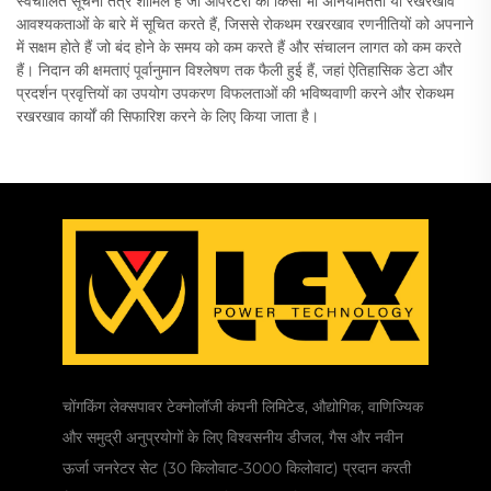
स्वचालित सूचना तंत्र शामिल हैं जो ऑपरेटरों को किसी भी अनियमितता या रखरखाव
आवश्यकताओं के बारे में सूचित करते हैं, जिससे रोकथम रखरखाव रणनीतियों को अपनाने
में सक्षम होते हैं जो बंद होने के समय को कम करते हैं और संचालन लागत को कम करते
हैं। निदान की क्षमताएं पूर्वानुमान विश्लेषण तक फैली हुई हैं, जहां ऐतिहासिक डेटा और
प्रदर्शन प्रवृत्तियों का उपयोग उपकरण विफलताओं की भविष्यवाणी करने और रोकथम
रखरखाव कार्यों की सिफारिश करने के लिए किया जाता है।
चोंगकिंग लेक्सपावर टेक्नोलॉजी कंपनी लिमिटेड, औद्योगिक, वाणिज्यिक
और समुद्री अनुप्रयोगों के लिए विश्वसनीय डीजल, गैस और नवीन
ऊर्जा जनरेटर सेट (30 किलोवाट-3000 किलोवाट) प्रदान करती