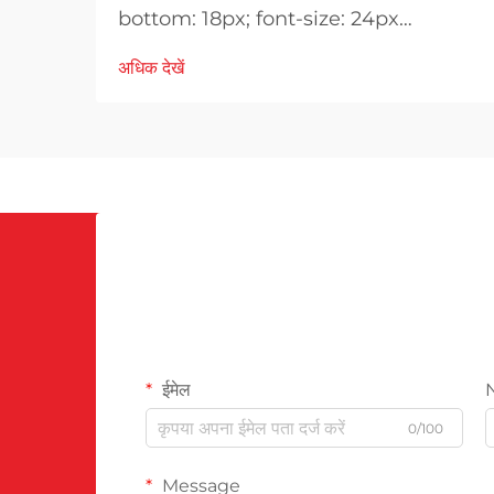
bottom: 18px; font-size: 24px
!important; font-weight: 600; line-
अधिक देखें
height: normal; } h3 { margin-top:
26px; margin-bottom: 18px; font-
size: 20px !important; font-weight:
600; line-height: ...}
ईमेल
0/100
Message