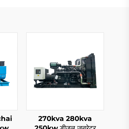
chai
270kva 280kva
0kw
250kw डीजल जनरेटर