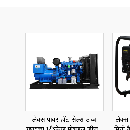
लेक्स पावर हॉट सेल्स उच्च
लेक्स
गुणवत्ता 1/3फ़ेज़ मोबाइल डीजल
मिनी ग