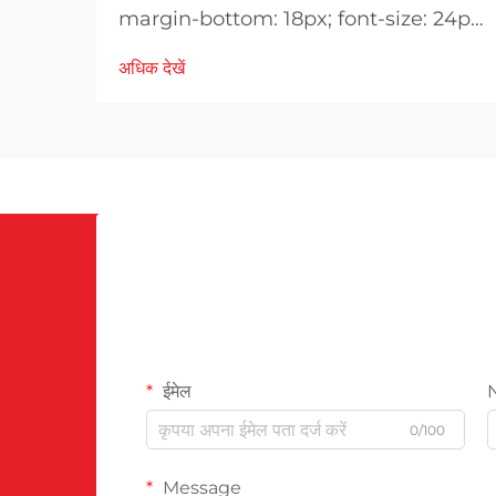
margin-bottom: 18px; font-size: 24px
!important; font-weight: 600; line-
अधिक देखें
height: normal; } .blog-content h3 {
margin-top: 26px; margin-bottom:
18px; font-size: 20px !important;
font-w...
ईमेल
0/100
Message