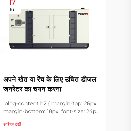
17
2
Jul
Au
अपने खेत या रेंच के लिए उचित डीजल
डीज
जनरेटर का चयन करना
को ऊ
.blog-content h2 { margin-top: 26px;
आधुनि
margin-bottom: 18px; font-size: 24px
बिजली
!important; font-weight: 600; line-
अधिक देखें
संचा
height: normal; } .blog-content h3 {
अधिक द