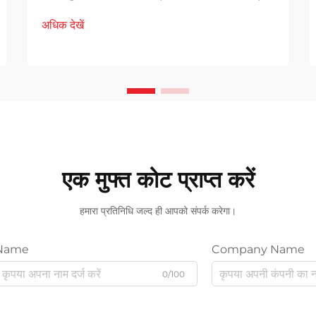
!important; font-weight: 600; line-
अधिक देखें
height: normal; } .blog-content h3 {
margin-top: 26px; margin-bottom:
18px; font-size: 20px !important;
font-w...
एक मुफ्त कोट प्राप्त करें
हमारा प्रतिनिधि जल्द ही आपको संपर्क करेगा।
Name
Company Name
0/100