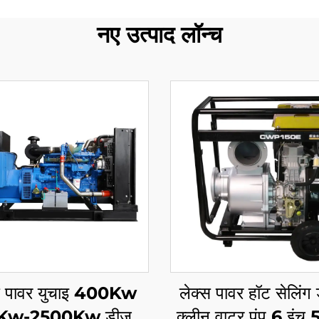
नए उत्पाद लॉन्च
स पावर युचाइ 400Kw
लेक्स पावर हॉट सेलिं
Kw-2500Kw डीजल
क्लीन वाटर पंप 6 इंच