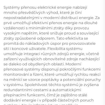
pohonem
kvalita benzinová
frekvenční svařovací
Systémy přenosu elektrické energie nabízejí
stroj
mnoho přesvědčivých výhod, které je činí
nepostradatelnými v moderní distribuci energie. Za
prvé umožňují efektivní přenos energie na dlouhé
vzdálenosti s minimálními ztráty díky provozu
vysokým napětím, které snižuje proud a související
ztráty způsobené odporem. Tato efektivita se
promítá do nákladových úspor pro provozovatele
sítí i koncové uživatele. Flexibilita systému
umožňuje integraci různých zdrojů energie, včetně
zařízení využívajících obnovitelné zdroje nacházející
se daleko od obydlených oblastí. Moderní
přenosové systémy disponují pokročilými funkcemi
monitorování a řízení, které umožňují rychlou reakci
na měnící se vzorce poptávky a potenciální poruchy
v systému. Spolehlivost těchto systémů je zvýšena
redundantními cestami a automatickými
přepínacími funkcemi, čímž je zajištěno stálé
dodávání energie i v případě částečných poruch