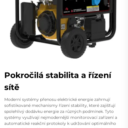
Pokročilá stabilita a řízení
sítě
Moderní systémy přenosu elektrické energie zahrnují
sofistikované mechanismy řízení stability, které zajišťují
spolehlivý dodávku energie za různých podmínek. Tyto
systémy využívají nejmodernější monitorovací zařízení a
automatické reakční protokoly k udržování optimálního