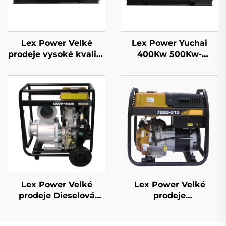
Lex Power Velké
Lex Power Yuchai
prodeje vysoké kvality
400Kw 500Kw-
1/3fázový mobilní
2500Kw Dieselový
dieselový generátor
generátorový soubor
Vodní chlazení
50/60Hz
Lex Power Velké
Lex Power Velké
prodeje Dieselová
prodeje
čistá vodní pumpa 6
Ruční/Elektrické
palců 531cc Motorová
spuštění 7kw Vysoká