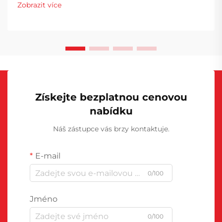
margin-bottom: 18px; font-size: 20px !important; font-
Zobrazit více
w...
Získejte bezplatnou cenovou
nabídku
Náš zástupce vás brzy kontaktuje.
E-mail
0/100
Jméno
0/100