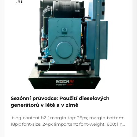
Jul
Sezónní průvodce: Použití dieselových
generátorů v létě a v zimě
.blog-content h2 { margin-top: 26px; margin-bottom:
18px; font-size: 24px !important; font-weight: 600; line-
height: normal; } .blog-content h3 { margin-top: 26px;