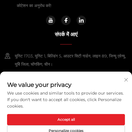
कोटेशन का अनुरोध करें!
संपर्क में आएं
यूनिट 1703, यूनिट 1, बिल्डिंग 5, आउटर सिटी गार्डन, लाइन 89, जिन्यू एवेन्यू,
यूबेि जिला, चोंगकिंग, चीन।
+86-13108925588
We value your privacy
[email protected]
We use cookies and similar tools to provide our services.
If you don't want to accept all cookies, click Personalize
cookies.
कॉपीराइट © 2025 चोंगकिंग लेक्सपावर टेक्नोलॉजी को., लिमिटेड. सभी अधिकार सुरक्षित हैं।
गोपनीयता नीति
Accept all
Personalize cookies