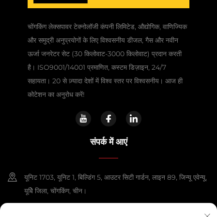
चोंगकिंग लेक्सपावर टेक्नोलॉजी कंपनी लिमिटेड, औद्योगिक, वाणिज्यिक
और समुद्री अनुप्रयोगों के लिए विश्वसनीय डीजल, गैस और नवीन
ऊर्जा जनरेटर सेट (30 किलोवाट-3000 किलोवाट) प्रदान करती
है। ISO9001/14001 प्रमाणित, कस्टम डिज़ाइन, 24/7
सहायता। 20 से ज़्यादा देशों में विश्व स्तर पर विश्वसनीय। आज ही
कोटेशन का अनुरोध करें!
संपर्क में आएं
यूनिट 1703, यूनिट 1, बिल्डिंग 5, आउटर सिटी गार्डन, लाइन 89, जिन्यू एवेन्यू,
यूबेि जिला, चोंगकिंग, चीन।
+86-13108925588