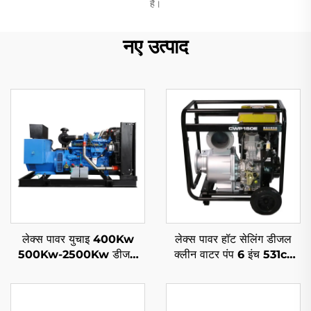
है।
नए उत्पाद
लेक्स पावर युचाइ 400Kw
लेक्स पावर हॉट सेलिंग डीजल
500Kw-2500Kw डीजल
क्लीन वाटर पंप 6 इंच 531cc
जनरेटर सेट पानी कूलिंग
इंजन ड्राइवन
50/60Hz