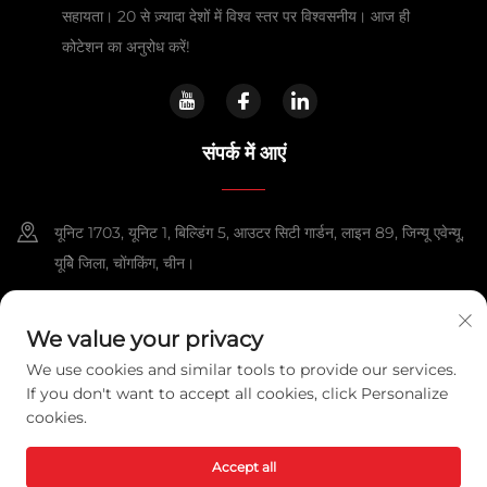
सहायता। 20 से ज़्यादा देशों में विश्व स्तर पर विश्वसनीय। आज ही
कोटेशन का अनुरोध करें!
संपर्क में आएं
यूनिट 1703, यूनिट 1, बिल्डिंग 5, आउटर सिटी गार्डन, लाइन 89, जिन्यू एवेन्यू,
यूबेि जिला, चोंगकिंग, चीन।
+86-13108925588
We value your privacy
[email protected]
We use cookies and similar tools to provide our services.
If you don't want to accept all cookies, click Personalize
cookies.
कॉपीराइट © 2025 चोंगकिंग लेक्सपावर टेक्नोलॉजी को., लिमिटेड. सभी अधिकार सुरक्षित हैं।
गोपनीयता नीति
Accept all