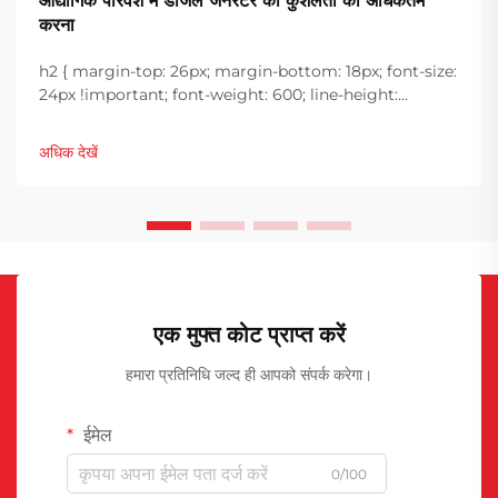
औद्योगिक परिवेश में डीजल जनरेटर की कुशलता को अधिकतम
करना
h2 { margin-top: 26px; margin-bottom: 18px; font-size:
24px !important; font-weight: 600; line-height:
normal; } h3 { margin-top: 26px; margin-bottom: 18px;
font-size: 20px !important; font-weight: 600; line-
अधिक देखें
height: ...}
एक मुफ्त कोट प्राप्त करें
हमारा प्रतिनिधि जल्द ही आपको संपर्क करेगा।
ईमेल
0/100