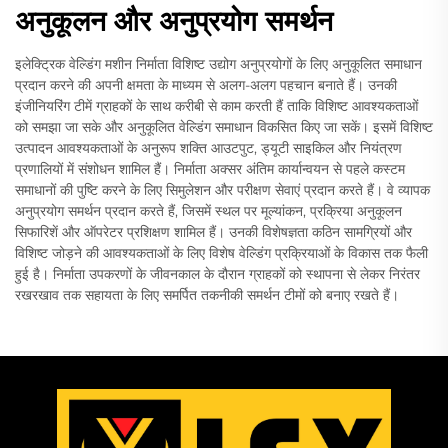
अनुकूलन और अनुप्रयोग समर्थन
इलेक्ट्रिक वेल्डिंग मशीन निर्माता विशिष्ट उद्योग अनुप्रयोगों के लिए अनुकूलित समाधान
प्रदान करने की अपनी क्षमता के माध्यम से अलग-अलग पहचान बनाते हैं। उनकी
इंजीनियरिंग टीमें ग्राहकों के साथ करीबी से काम करती हैं ताकि विशिष्ट आवश्यकताओं
को समझा जा सके और अनुकूलित वेल्डिंग समाधान विकसित किए जा सकें। इसमें विशिष्ट
उत्पादन आवश्यकताओं के अनुरूप शक्ति आउटपुट, ड्यूटी साइकिल और नियंत्रण
प्रणालियों में संशोधन शामिल हैं। निर्माता अक्सर अंतिम कार्यान्वयन से पहले कस्टम
समाधानों की पुष्टि करने के लिए सिमुलेशन और परीक्षण सेवाएं प्रदान करते हैं। वे व्यापक
अनुप्रयोग समर्थन प्रदान करते हैं, जिसमें स्थल पर मूल्यांकन, प्रक्रिया अनुकूलन
सिफारिशें और ऑपरेटर प्रशिक्षण शामिल हैं। उनकी विशेषज्ञता कठिन सामग्रियों और
विशिष्ट जोड़ने की आवश्यकताओं के लिए विशेष वेल्डिंग प्रक्रियाओं के विकास तक फैली
हुई है। निर्माता उपकरणों के जीवनकाल के दौरान ग्राहकों को स्थापना से लेकर निरंतर
रखरखाव तक सहायता के लिए समर्पित तकनीकी समर्थन टीमों को बनाए रखते हैं।