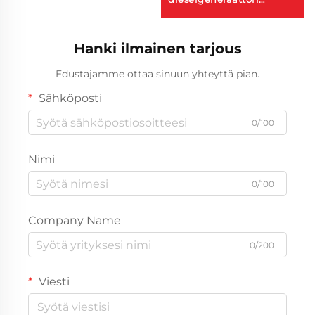
perävaunulla 720 kW 800
kW 900 kVA
Hanki ilmainen tarjous
dieselgeneraattorijoukko
Edustajamme ottaa sinuun yhteyttä pian.
Sähköposti
0/100
Nimi
0/100
Company Name
0/200
Viesti