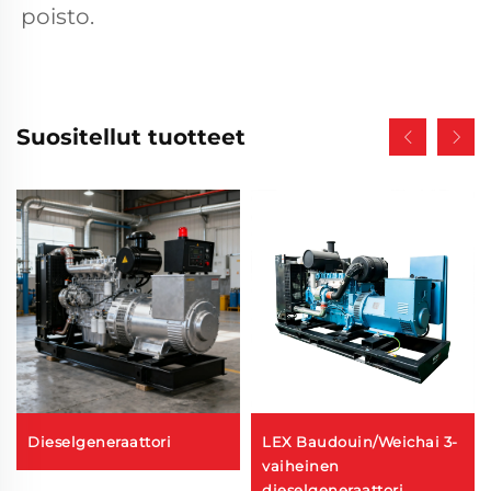
poisto. 
Suositellut tuotteet
Dieselgeneraattori
LEX Baudouin/Weichai 3-
vaiheinen
dieselgeneraattori