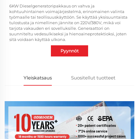
6KW Dieselgeneratoripakkaus on vahva ja
kohtuuhintainen voimajärjestelmä, erinomainen valinta
työmaalle tai teollisuuskäyttöön. Se käyttää yksisuuntaista
tulostusta ja nimellinen jännite on 220V/380V, mikä voi
tarjota vakauden eri sovelluksille. Generaattori on
suunniteltu vedesulkiseksi ja hienoaineprotektioksi, joten
sitä voidaan käyttää ulkona.
Pyynnöt
Yleiskatsaus
Suositellut tuotteet