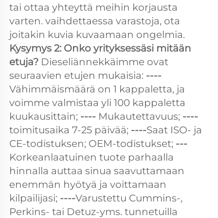
tai ottaa yhteyttä meihin korjausta 
varten. vaihdettaessa varastoja, ota 
joitakin kuvia kuvaamaan ongelmia. 
Kysymys 2: Onko yrityksessäsi mitään 
etuja? 
Dieseliännekkäimme ovat 
seuraavien etujen mukaisia: 
----
Vähimmäismäärä on 1 kappaletta, ja 
voimme valmistaa yli 100 kappaletta 
kuukausittain; 
---- 
Mukautettavuus; 
---- 
toimitusaika 7-25 päivää; 
----
Saat ISO- ja 
CE-todistuksen; OEM-todistukset; 
--- 
Korkeanlaatuinen tuote parhaalla 
hinnalla auttaa sinua saavuttamaan 
enemmän hyötyä ja voittamaan 
kilpailijasi; 
----
Varustettu Cummins-, 
Perkins- tai Detuz-yms. tunnetuilla 