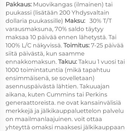
Pakkaus: 
Muovikangas (ilmainen) tai 
puukassi (lisätään 200 Yhdysvaltain 
dollaria puukassille) 
Maksu:   
30% T/T 
varausmaksuna, 70% saldo täytyy 
maksaa 10 päivää ennen lähetystä. Tai 
100% L/C näkyvissä. 
Toimitus: 
7-25 päivää 
siitä päivästä, kun saamme 
ennakkomaksun. 
Takuu: 
Takuu 1 vuosi tai 
1000 toimintatuntia (mikä tapahtuu 
ensimmäisenä, se sovelletaan) 
asennuspäivästä lähtien. Takuuajan 
aikana, kuten Cummins tai Perkins 
generaattoreista. ne ovat kansainvälisiä 
merkkejä ja jälkikauppaluettelon palvelu 
on maailmanlaajuinen. voit ottaa 
yhteyttä omaksi maaksesi jälkikauppaan 