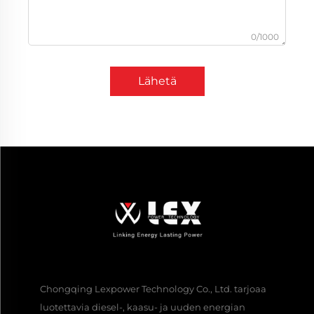
0/1000
Lähetä
Chongqing Lexpower Technology Co., Ltd. tarjoaa
luotettavia diesel-, kaasu- ja uuden energian