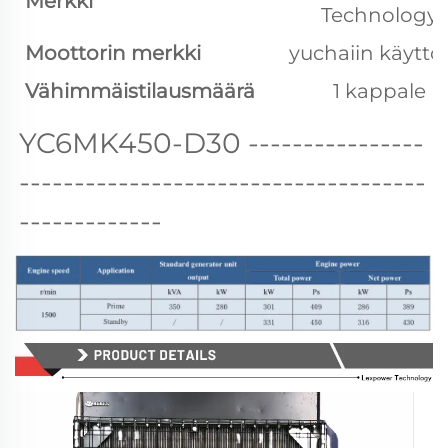
Merkki
Technology
Moottorin merkki
yuchaiin käytt
Vähimmäistilausmäärä
1 kappale
YC6MK450-D30 
----------------
-------------------------------------
-------------