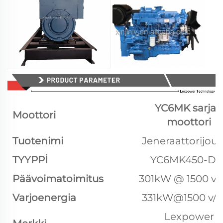
YC6MK sarjan
Moottori
moottori
Tuotenimi
Jeneraattorijou
TYYPPİ
YC6MK450-D3
Päävoimatoimitus
301kW @ 1500 v/
Varjoenergia
331kW@1500 v/
Lexpower