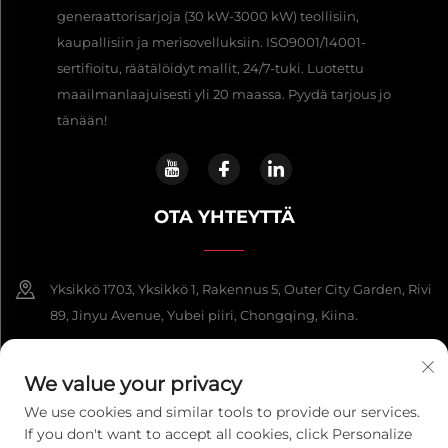
generaattorisarjoja (30 kW-3000 kW) teollisiin,
kaupallisiin ja merisovelluksiin. ISO9001/14001-
sertifioitu, räätälöidyt mallit, 24/7-tuki. Luotettu
maailmanlaajuisesti yli 20 maassa. Pyydä tarjous jo
tänään!
OTA YHTEYTTÄ
Yksikkö 1703, Yksikkö 1, Rakennus 5, Outer City Garden, Rivi
89, Jinyu Avenue, Yubei piiri, Chongqing, Kiina.
+86-13108925588
We value your privacy
[email protected]
We use cookies and similar tools to provide our services.
If you don't want to accept all cookies, click Personalize