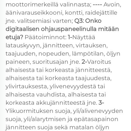
moottorimerkeillä valinnasta; 
---- 
Avoin, 
äänivarauseikkooni, kontti, raidejättille 
jne. valitsemiasi varten; 
Q3: Onko 
digitaalisen ohjauspaneelinulla mitään 
etuja? 
Päätoiminnot: 
1-
Näyttää 
latauskyvyn, jännitteen, virtauksen, 
taajuuden, nopeuden, lämpötilan, öljyn 
paineen, suoritusajan jne. 
2-
Varoitus 
alhaisesta tai korkeasta jännitteestä, 
alhaisesta tai korkeasta taajuudesta, 
ylivirtauksesta, ylivenevyydestä tai 
alhaisesta vauhdista, alhaisesta tai 
korkeasta akkujännitteestä jne. 
3- 
Ylikuormituksen suoja, yli/alivenevyyden 
suoja, yli/alarytmisen ja epätasapainon 
jännitteen suoja sekä matalan öljyn 