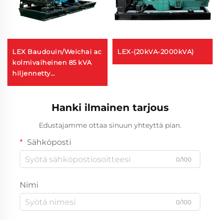
LEX Baudouin/Weichai ac
LEX-(20kVA-2000kVA)
kolmivaiheinen 85 kVA
hiljennetty
dieselgeneraattori 60 Hz
120/240 V
dieselgeneraattori
Hanki ilmainen tarjous
Edustajamme ottaa sinuun yhteyttä pian.
Sähköposti
0/100
Nimi
0/100