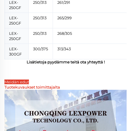
LEX-
250/313
261/291
250GF
LEX-
250/313
265/299
250GF
LEX-
250/313
268/305
250GF
LEX-
300/375
313/343
300GF
Lisätietoja pyydämme teitä
ota yhteyttä
!
Meidän edut
Tuotekuvaukset toimittajalta