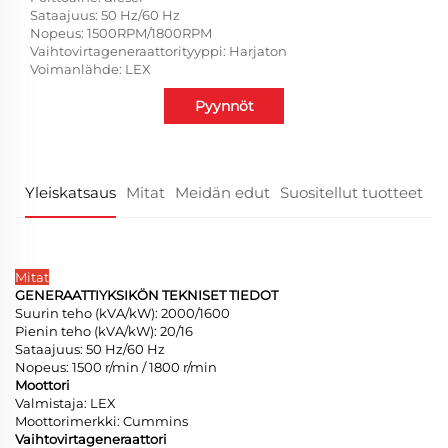
Sataajuus: 50 Hz/60 Hz
Nopeus: 1500RPM/1800RPM
Vaihtovirtageneraattorityyppi: Harjaton
Voimanlähde: LEX
Pyynnöt
Yleiskatsaus
Mitat
Meidän edut
Suositellut tuotteet
Mitat
GENERAATTIYKSIKÖN TEKNISET TIEDOT
Suurin teho (kVA/kW): 2000/1600
Pienin teho (kVA/kW): 20/16
Sataajuus: 50 Hz/60 Hz
Nopeus: 1500 r/min / 1800 r/min
Moottori
Valmistaja: LEX
Moottorimerkki: Cummins
Vaihtovirtageneraattori