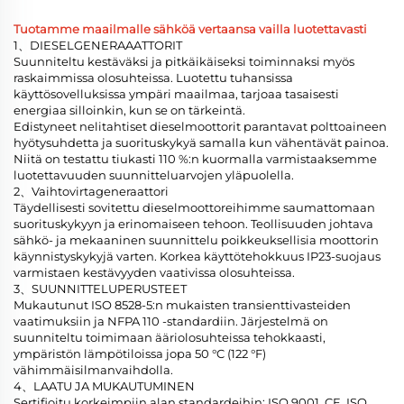
Tuotamme maailmalle sähköä vertaansa vailla luotettavasti
1、DIESELGENERAAATTORIT
Suunniteltu kestäväksi ja pitkäikäiseksi toiminnaksi myös
raskaimmissa olosuhteissa. Luotettu tuhansissa
käyttösovelluksissa ympäri maailmaa, tarjoaa tasaisesti
energiaa silloinkin, kun se on tärkeintä.
Edistyneet nelitahtiset dieselmoottorit parantavat polttoaineen
hyötysuhdetta ja suorituskykyä samalla kun vähentävät painoa.
Niitä on testattu tiukasti 110 %:n kuormalla varmistaaksemme
luotettavuuden suunnitteluarvojen yläpuolella.
2、Vaihtovirtageneraattori
Täydellisesti sovitettu dieselmoottoreihimme saumattomaan
suorituskykyyn ja erinomaiseen tehoon. Teollisuuden johtava
sähkö- ja mekaaninen suunnittelu poikkeuksellisia moottorin
käynnistyskykyjä varten. Korkea käyttötehokkuus IP23-suojaus
varmistaen kestävyyden vaativissa olosuhteissa.
3、SUUNNITTELUPERUSTEET
Mukautunut ISO 8528-5:n mukaisten transienttivasteiden
vaatimuksiin ja NFPA 110 -standardiin. Järjestelmä on
suunniteltu toimimaan ääriolosuhteissa tehokkaasti,
ympäristön lämpötiloissa jopa 50 °C (122 °F)
vähimmäisilmanvaihdolla.
4、LAATU JA MUKAUTUMINEN
Sertifioitu korkeimpiin alan standardeihin: ISO 9001, CE, ISO