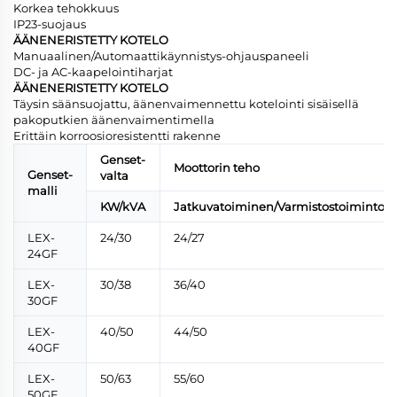
Korkea tehokkuus
IP23-suojaus
ÄÄNENERISTETTY KOTELO
Manuaalinen/Automaattikäynnistys-ohjauspaneeli
DC- ja AC-kaapelointiharjat
ÄÄNENERISTETTY KOTELO
Täysin säänsuojattu, äänenvaimennettu kotelointi sisäisellä
pakoputkien äänenvaimentimella
Erittäin korroosioresistentti rakenne
Genset-
Moottorin teho
Genset-
valta
malli
KW/kVA
Jatkuvatoiminen/Varmistostoiminto
LEX-
24/30
24/27
24GF
LEX-
30/38
36/40
30GF
LEX-
40/50
44/50
40GF
LEX-
50/63
55/60
50GF