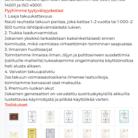
14001 ja ISO 45001.
Pyyhimme tyytyväisyydestasi
1. Laaja takuukattavuus
Nauti rauhasta takuun parissa, joka kattaa 1–2 vuotta tai 1 000–2
500 tuntia lähtöpäivämäärästä lukien.
2. Tiukka laadunvarmistus
Jokainen yksikkö tarkastetaan kaksinkertaisesti ennen
toimitusta, mikä varmistaa virheettömän toiminnan saapuessa.
3. Ilmainen huoltosarjat
Toimitamme ilmaisia ilman, öljyn ja polttoaineen suodattimia
(valituille malleille) tukeaksemme ongelmatonta käyttöönottoa
heti alusta alkaen.
4. Vaivaton takuupalvelu
Jos takuun voimassaoloaikana ilmenee laatuvikoja,
toimitamme korvaavat osat maksutta.
5. Premium-luokan akut
Jokainen generaattori on varustettu suorituskykyisillä akkuilla
luotettavaa käynnistystä ja pitkää käyttöikää varten.
Todistukset