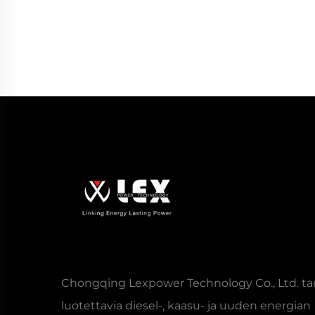
Chongqing Lexpower Technology Co., Ltd. ta
luotettavia diesel-, kaasu- ja uuden energian