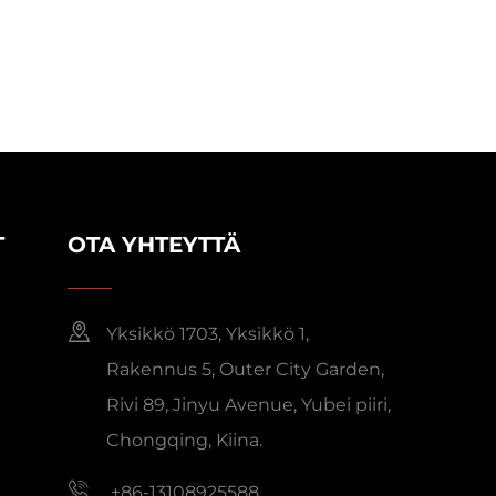
T
OTA YHTEYTTÄ
Yksikkö 1703, Yksikkö 1,
Rakennus 5, Outer City Garden,
Rivi 89, Jinyu Avenue, Yubei piiri,
Chongqing, Kiina.
+86-13108925588