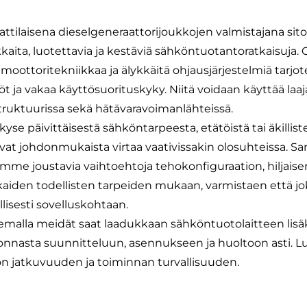
tilaisena dieselgeneraattorijoukkojen valmistajana s
kaita, luotettavia ja kestäviä sähköntuotantoratkaisuja
lmoottoritekniikkaa ja älykkäitä ohjausjärjestelmiä tarj
t ja vakaa käyttösuorituskyky. Niitä voidaan käyttää laaja
struktuurissa sekä hätävaravoimanlähteissä.
 kyse päivittäisestä sähköntarpeesta, etätöistä tai äkil
avat johdonmukaista virtaa vaativissakin olosuhteissa. Sam
amme joustavia vaihtoehtoja tehokonfiguraation, hiljaisen
kaiden todellisten tarpeiden mukaan, varmistaen että jok
llisesti sovelluskohtaan.
semalla meidät saat laadukkaan sähköntuotolaitteen lisä
nnasta suunnitteluun, asennukseen ja huoltoon asti. Lu
n jatkuvuuden ja toiminnan turvallisuuden.