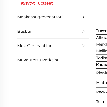
Kysytyt Tuotteet
Maakaasugeneraattori
Tuott
Busbar
Alkuo
Merkk
Muu Generaattori
Malli
Todis
Mukautettu Ratkaisu
Kaupa
Pieni
Hinta
Packk
Toimi