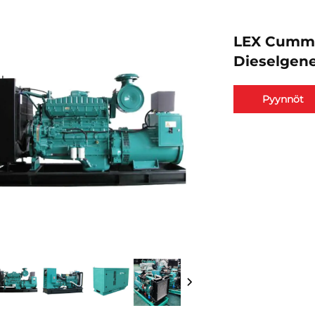
LEX Cummi
Dieselgener
Pyynnöt