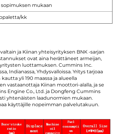
 sopimuksen mukaan
ppaletta/kk
ltain ja Kiinan yhteisyrityksen BNK -sarjan
stannukset ovat aina herättäneet armeijan,
n yritysten luottamuksen. Cummins Inc.
, Indianassa, Yhdysvalloissa. Yritys tarjoaa
 kautta yli 190 maassa ja alueella
 vastaanottaja Kiinan moottori-alalla, ja se
ins Engine Co., Ltd. ja Dongfeng Cummins
sesti yhtenäisten laadunormien mukaan.
oaa käyttäjille nopeimman palvelutakuun.