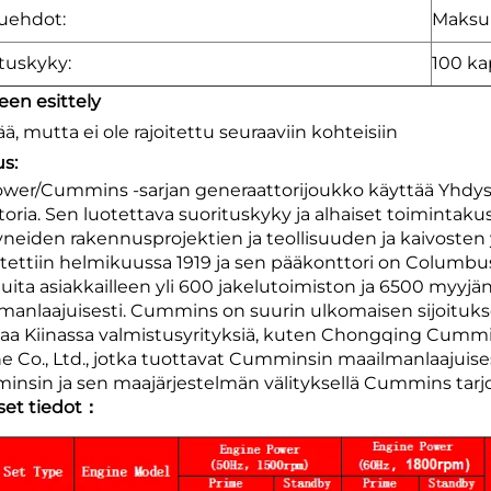
uehdot:
Maksu
tuskyky:
100 ka
een esittely
ää, mutta ei ole rajoitettu seuraaviin kohteisiin
s:
wer/Cummins -sarjan generaattorijoukko käyttää Yhdysva
oria. Sen luotettava suorituskyky ja alhaiset toimintaku
yneiden rakennusprojektien ja teollisuuden ja kaivoste
tettiin helmikuussa 1919 ja sen pääkonttori on Columbussa
luita asiakkailleen yli 600 jakelutoimiston ja 6500 myyjän
manlaajuisesti. Cummins on suurin ulkomaisen sijoituksen
aa Kiinassa valmistusyrityksiä, kuten Chongqing Cumm
e Co., Ltd., jotka tuottavat Cumminsin maailmanlaajui
nsin ja sen maajärjestelmän välityksellä Cummins tarj
set tiedot：