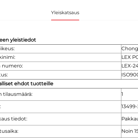
Yleiskatsaus
een yleistiedot
ikeus:
Chongq
inimi:
LEX P
n numero:
LEX-2
tus:
ISO900
lliset ehdot tuotteille
n tilausmäärä:
1
:
13499-
aus tiedot:
Pakkau
tusaika:
Noin 1