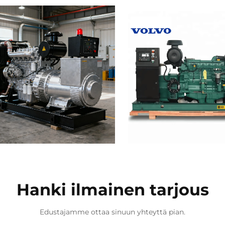
Hanki ilmainen tarjous
Edustajamme ottaa sinuun yhteyttä pian.