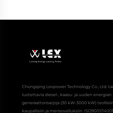
Chongqing Lexpower Technology Co., Ltd. ta
luotettavia diesel-, kaasu- ja uuden energian
generaattorisarjoja (30 kW-3000 kW) teollisiin
kaupallisiin ja merisovelluksiin. ISO9001/1400