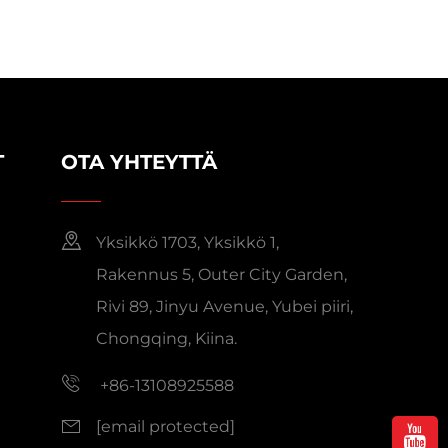
T
OTA YHTEYTTÄ
Yksikkö 1703, Yksikkö 1,
Rakennus 5, Outer City Garden,
Rivi 89, Jinyu Avenue, Yubei piiri,
Chongqing, Kiina.
+86-13108925588
[email protected]