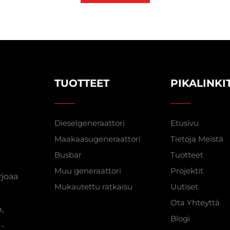
TUOTTEET
PIKALINKI
Dieselgeneraattori
Etusivu
Maakaasugeneraattori
Tietoja Meistä
Busbar
Tuotteet
Muu generaattori
Projektit
rjoaa
Mukautettu ratkaisu
Uutiset
Ota Yhteyttä
,
Blogi
1-