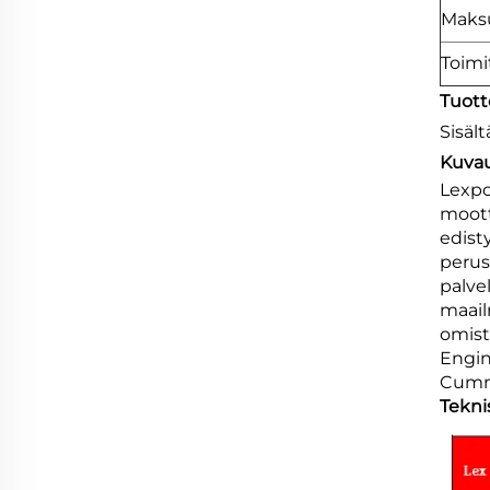
Maks
Toimi
Tuott
Sisält
Kuvau
Lexpo
moott
edist
perus
palve
maail
omist
Engin
Cummi
Tekni