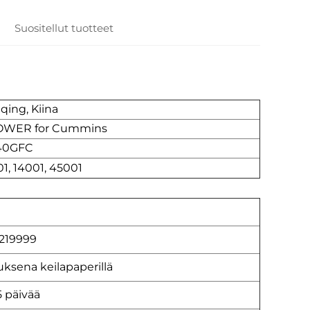
Suositellut tuotteet
ing, Kiina
OWER for Cummins
40GFC
1, 14001, 45001
219999
ksena keilapaperillä
5 päivää