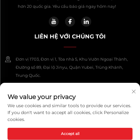
hơn 20 quốc gia. Yêu cầu báo giá ngay hôm nay!
LIÊN HỆ VỚI CHÚNG TÔI
Đơn vị 1703, Đơn vị 1, Tòa nhà 5, Khu Vườn Ngoại Thành,
Đường số 89, Đại lộ Jinyu, Quận Yubei, Trùng Khánh,
Trung Quốc.
+86-13108925588
We value your privacy
[email protected]
We use cookies and similar tools to provide our services.
If you don't want to accept all cookies, click Personalize
cookies.
Bản quyền © 2026 Công ty Công nghệ Chongqing Lexpower, Ltd.
Mọi quyền được bảo lưu.
Chính sách bảo mật
Accept all