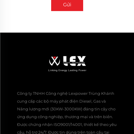
Gửi
Công ty TNHH Công nghệ Lexpower Trùng Khánh
cung cấp các bộ máy phát điện Diesel, Gas và
Năng lượng mới (30KW-3000KW) đáng tin cậy cho
ứng dụng công nghiệp, thương mại và trên biển.
Được chứng nhận ISO9001/14001, thiết kế theo yêu
cầu, hỗ trợ 24/7. Được tin dùng trên toàn cầu tại