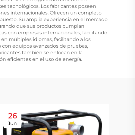
es tecnológicos. Los fabricantes poseen
iones internacionales. Ofrecen un completo
repuesto. Su amplia experiencia en el mercado
egurando que sus productos cumplan
cas con empresas internacionales, facilitando
n múltiples idiomas, facilitando a los
as con equipos avanzados de pruebas,
bricantes también se enfocan en la
 eficientes en el uso de energía.
26
2
Jun
Au