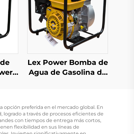
 de
Lex Power Bomba de
ower
Agua de Gasolina de
 de
Alta Ventas de 2
4
Pulgadas con Motor
cc
de 209cc para Uso
a opción preferida en el mercado global. En
tico
Doméstico y Agrícola
 logrado a través de procesos eficientes de
randes con tiempos de entrega más cortos,
enen flexibilidad en sus líneas de
les. Invierten significativamente en