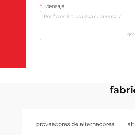
Mensaje
0/1
fabr
proveedores de alternadores
al