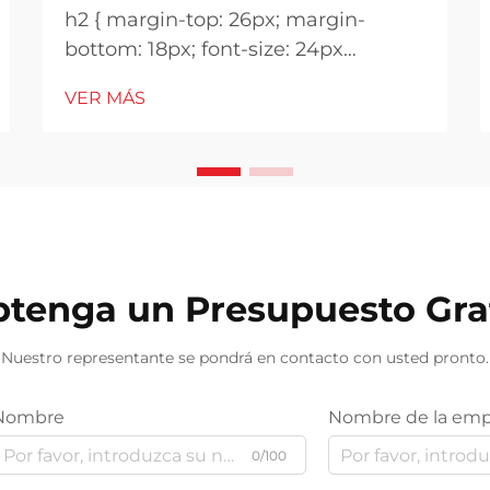
h2 { margin-top: 26px; margin-
bottom: 18px; font-size: 24px
!important; font-weight: 600; line-
VER MÁS
height: normal; } h3 { margin-top:
26px; margin-bottom: 18px; font-
size: 20px !important; font-weight:
600; line-height: ...}
tenga un Presupuesto Gra
Nuestro representante se pondrá en contacto con usted pronto.
Nombre
Nombre de la emp
0/100