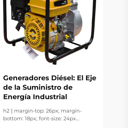
Al
co
Generadores Diésel: El Eje
ge
de la Suministro de
Energía Industrial
Sol
par
h2 { margin-top: 26px; margin-
Cons
VER
bottom: 18px; font-size: 24px
con
!important; font-weight: 600; line-
de e