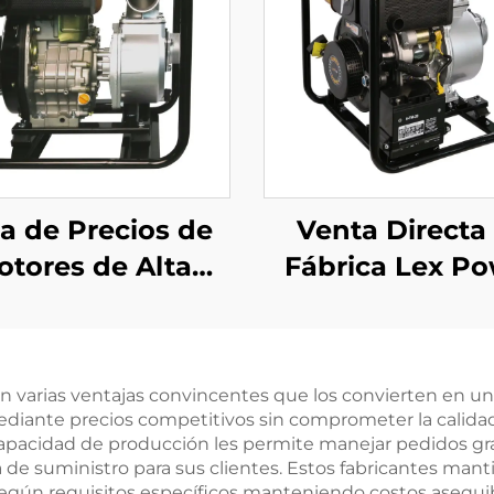
ta de Precios de
Venta Directa
otores de Alta
Fábrica Lex P
sión Lex Power
Barata Bomba
 Agricultura con
Agua Diésel 
n Flujo de Agua
Pulgadas 418
en varias ventajas convincentes que los convierten en un
Hidráulica
Manual/Automá
ediante precios competitivos sin comprometer la calidad,
 capacidad de producción les permite manejar pedidos g
e suministro para sus clientes. Estos fabricantes manti
egún requisitos específicos manteniendo costos asequib