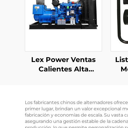
Lex Power Ventas
Lis
Calientes Alta
M
Calidad 1/3 Fase
Pre
Móvil Generador de
para
Motor Diésel
Gra
Los fabricantes chinos de alternadores ofrec
primer lugar, brindan un valor excepcional m
fabricación y economías de escala. Su vasta
asegurando una gestión estable de la cadena d
producción, lo que permite personalización s