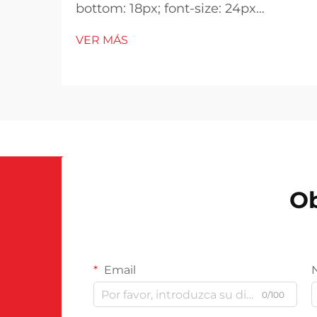
bottom: 18px; font-size: 24px
!important; font-weight: 600; line-
VER MÁS
height: normal; } h3 { margin-top:
26px; margin-bottom: 18px; font-
size: 20px !important; font-weight:
600; line-height: ...}
Ob
Email
0/100