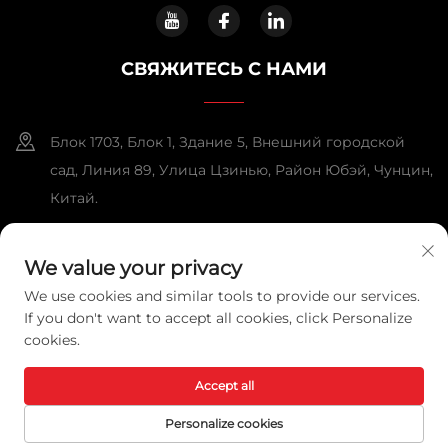
СВЯЖИТЕСЬ С НАМИ
Блок 1703, Блок 1, Здание 5, Внешний городской
сад, Линия 89, Улица Цзинью, Район Юбэй, Чунцин,
Китай.
+86-13108925588
We value your privacy
[email protected]
We use cookies and similar tools to provide our services.
If you don't want to accept all cookies, click Personalize
cookies.
Copyright © 2025 Chongqing Lexpower Technology Co., Ltd.
Все права защищены.
Политика конфиденциальности
Accept all
Personalize cookies
ЭЛЕКТРОННАЯ