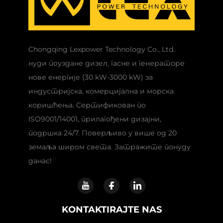
Chongqing Lexpower Technology Co., Ltd.
нуди поуздане дизел, гасне и генераторе
нове енергије (30 kW-3000 kW) за
индустријска, комерцијална и морска
коришћења. Сертификован по
ISO9001/14001, прилагођени дизајни,
подршка 24/7. Поверљиво у више од 20
земаља широм света. Затражите понуду
данас!
KONTAKTIRAJTE NAS