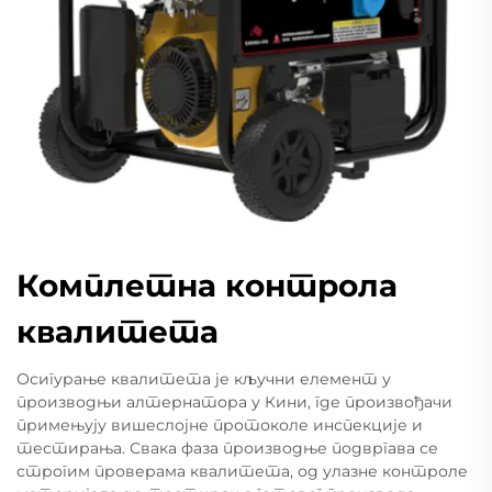
Комплетна контрола
квалитета
Осигурање квалитета је кључни елемент у
производњи алтернатора у Кини, где произвођачи
примењују вишеслојне протоколе инспекције и
тестирања. Свака фаза производње подвргава се
строгим проверама квалитета, од улазне контроле