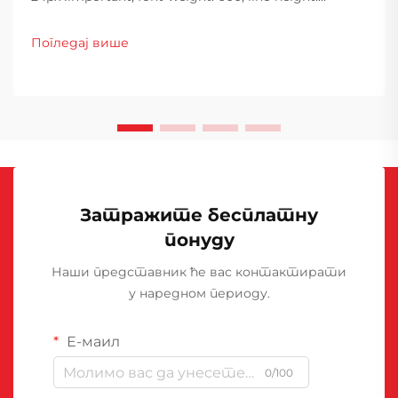
normal; } h3 { margin-top: 26px; margin-bottom: 18px;
font-size: 20px !important; font-weight: 600; line-
Погледај више
height: ...}
Затражите бесплатну
понуду
Наши представник ће вас контактирати
у наредном периоду.
Е-маил
0/100