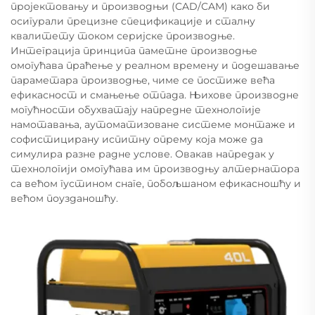
пројектовању и производњи (CAD/CAM) како би
осигурали прецизне спецификације и сталну
квалитету током серијске производње.
Интеграција принципа паметне производње
омогућава праћење у реалном времену и подешавање
параметара производње, чиме се постиже већа
ефикасност и смањење отпада. Њихове производне
могућности обухватају напредне технологије
намотавања, аутоматизоване системе монтаже и
софистицирану испитну опрему која може да
симулира разне радне услове. Овакав напредак у
технологији омогућава им производњу алтернатора
са већом густином снаге, побољшаном ефикасношћу и
већом поузданошћу.