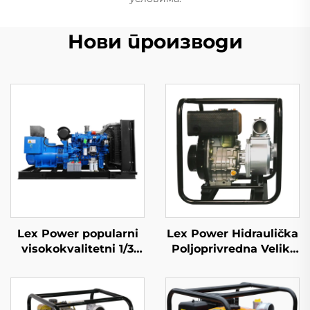
Нови производи
Lex Power popularni
Lex Power Hidraulička
visokokvalitetni 1/3
Poljoprivredna Veliki
fazi mobilni dizelski
Protok Vodeni Pumpi
motorni generator
Visoki Tlak Motor
Cijena Lista