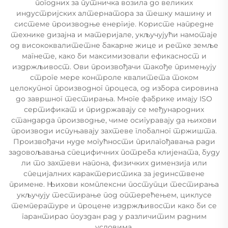
погодних за путничка возила до великих
индустријских алтернатора за тешку машину и
системе производње енергије. Користе напредне
технике дизајна и материјале, укључујући намотаје
од висококвалитетне бакарне жице и ретке земље
магнете, како би максимизовали ефикасност и
издржљивост. Ови произвођачи такође примењују
строге мере контроле квалитета током
целокупног производног процеса, од избора сировина
до завршног тестирања. Многе фабрике имају ISO
сертификат и придржавају се међународних
стандарда производње, чиме осигуравају да њихови
производи испуњавају захтеве глобалног тржишта.
Произвођачи нуде могућности прилагођавања ради
задовољавања специфичних потреба клијената, буду
ли то захтеви напона, физичких димензија или
специјалних карактеристика за јединствене
примене. Њихови комплексни поступци тестирања
укључују тестирање под оптерећењем, циклусе
температуре и процене издржљивости како би се
гарантирао поуздан рад у различитим радним
условима.