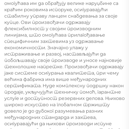
омогућава им да обрађују велике наруџбине са
краћим роковима испоруке, осигуравајући
стабилну управу ланцем снабдевања за своје
купце. Ови произвођачи одржавају
флексибилност у својим производним
линијама, што омогућава прилагођавање
специфичним захтевима уз одржавање
економичности. Значајно улажу у
истраживање и развој, настављајући да
побољшавају своје производе и уносе најновије
технолошке напретке. Произвођачи одржавају
јаке системе осигурања квалитета, при чему
већина фабрика има више међународних
сертификата. Нуде комплексну подршку након
продаје, укључујући техничку помоћ, гарантне
услуге и доступност резервних делова. Њихово
широко искуство на глобалном тржишту
довело је до дубоког разумевања разних
међународних стандарда и захтева,
осигуравајући да њихови производи испуне