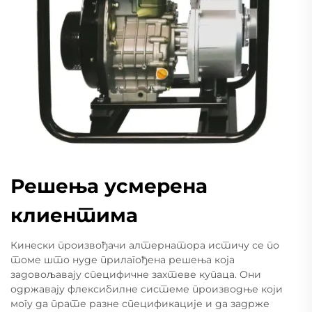
Решења усмерена
клиентима
Кинески произвођачи алтернатора истичу се по
томе што нуде прилагођена решења која
задовољавају специфичне захтеве купаца. Они
одржавају флексибилне системе производње који
могу да прате разне спецификације и да задрже