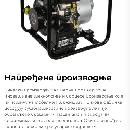
Напређене производње
Кинески произвођачи алтернатора користе
иновативне технологије и процесе производње које
их истичу на глобалном тржишту. Њихове фабрике
поседују аутоматизоване производне линије
опремљене прецизним машинама и напредним
системима контроле квалитета. Ови произвођачи
користе системе рачунарске подршке у