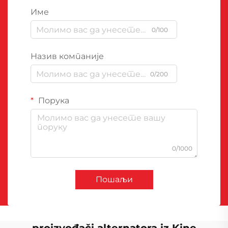
Име
0/100
Назив компаније
0/200
Порука
0/1000
Пошаљи