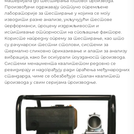
материјала до тестирања готовог производа.
Произвођачи одржавају потпуно опремљене
лабораторије за тестирање у којима се могу
изводити разне анализе, укључујући тестове
перформанси, процену издржљивости и
испитивање отпорности на спољашње факторе.
Користе напредну опрему за тестирање, као што
су рачунарски тестни столови, системи за
термално сликовно приказивање и алати за анализу
вибрација, како би осигурали поузданост производа.
Системи менаџмента квалитетом редовно се
ревидирају и надограђују ради праћења међународних
стандарда, чиме се обезбеђује сталан квалитет
производа у свим серијама производње.