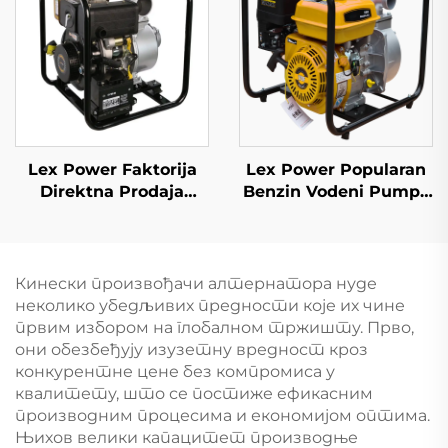
Lex Power Faktorija
Lex Power Popularan
Direktna Prodaja
Benzin Vodeni Pumpa
Jeftina Dieselna Čista
2 Incha 209cc Motor
Vodena Pumpe 4
Dvogurni Za Kućansku
Incha 418cc
i Poljoprivredni
Ručno/Automatski
Namene
Кинески произвођачи алтернатора нуде
неколико убедљивих предности које их чине
првим избором на глобалном тржишту. Прво,
они обезбеђују изузетну вредност кроз
конкурентне цене без компромиса у
квалитету, што се постиже ефикасним
производним процесима и економијом оптима.
Њихов велики капацитет производње