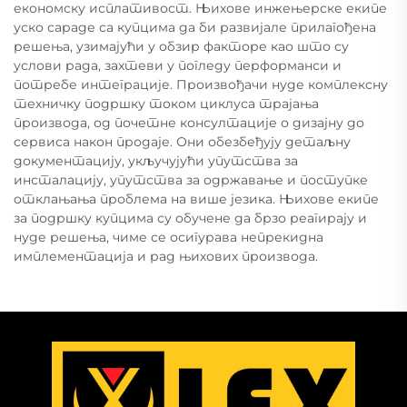
економску исплативост. Њихове инжењерске екипе
уско сараде са купцима да би развијале прилагођена
решења, узимајући у обзир факторе као што су
услови рада, захтеви у погледу перформанси и
потребе интеграције. Произвођачи нуде комплексну
техничку подршку током циклуса трајања
производа, од почетне консултације о дизајну до
сервиса након продаје. Они обезбеђују детаљну
документацију, укључујући упутства за
инсталацију, упутства за одржавање и поступке
отклањања проблема на више језика. Њихове екипе
за подршку купцима су обучене да брзо реагирају и
нуде решења, чиме се осигурава непрекидна
имплементација и рад њихових производа.