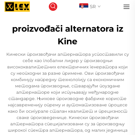
SR
proizvođači alternatora iz
Kine
Кинески произвођачи алтернатора успоставили су
себе као глобални лидер у производњи
висококвалитетних електричних генератора који
су неопходни за разне примене. Ови произвођачи
комбинују напредну технологију са економичним
методама производње, стварајући поуздане
алтернаторе који испуњавају међународне
стандарде. Њихове производне фабрике користе
најсавременију опрему и аутоматизоване процесе
како би осигурале сталан квалитет и прецизност
сваке произведенице. Кинески произвођачи
алтернатора специјализовани су за производњу
широког спектра алтернатора, од малих јединица