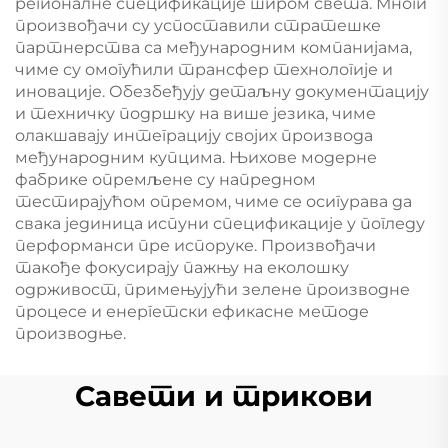
регионалне спецификације широм света. Многи
произвођачи су успоставили стратешке
партнерства са међународним компанијама,
чиме су омогућили трансфер технологије и
иновације. Обезбеђују детаљну документацију
и техничку подршку на више језика, чиме
олакшавају интеграцију својих производа
међународним купцима. Њихове модерне
фабрике опремљене су напредном
тестирајућом опремом, чиме се осигурава да
свака јединица испуни спецификације у погледу
перформанси пре испоруке. Произвођачи
такође фокусирају пажњу на еколошку
одрживост, примењујући зелене производне
процесе и енергетски ефикасне методе
производње.
Савети и трикови