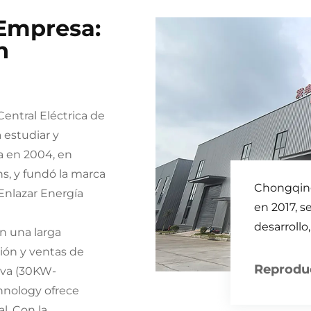
Empresa:
n
Central Eléctrica de
estudiar y
a en 2004, en
, y fundó la marca
Chongqing
Enlazar Energía
en 2017, s
desarrollo
n una larga
electrógen
ción y ventas de
Electrome
Reproduc
eva (30KW-
innovador
hnology ofrece
energía q
l. Con la