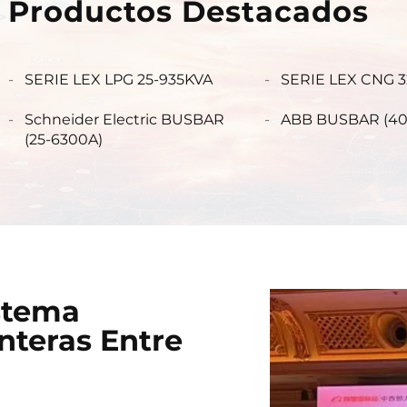
Productos Destacados
ervicios global,
ofesionales e
SERIE LEX LPG 25-935KVA
SERIE LEX CNG 
a para soluciones
Schneider Electric BUSBAR
ABB BUSBAR (40
os, junto con un
(25-6300A)
r energía ilimitada
stema
nteras Entre