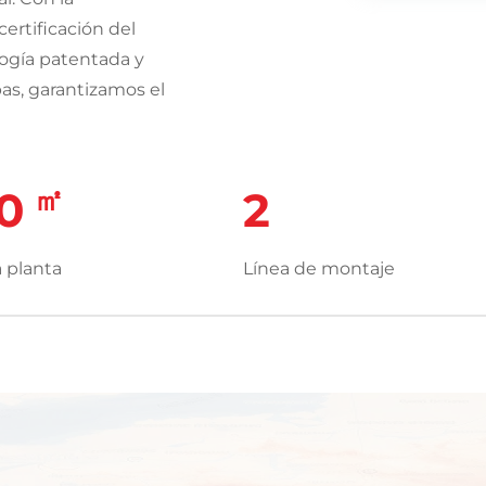
Atendiend
certificación del
hospitale
ogía patentada y
energía pe
as, garantizamos el
Apoyados p
nos silenciosos,
avanzada,
temente
soluciones
adura, bombas,
㎡
0
2
ecológica
s son ampliamente
agrícola, marítimo y
a planta
Línea de montaje
dos, soporte
nstalación hasta el
 prueba de última
entado, ofrecemos
s clave, cumpliendo
ción ambiental y
a sostenibilidad,