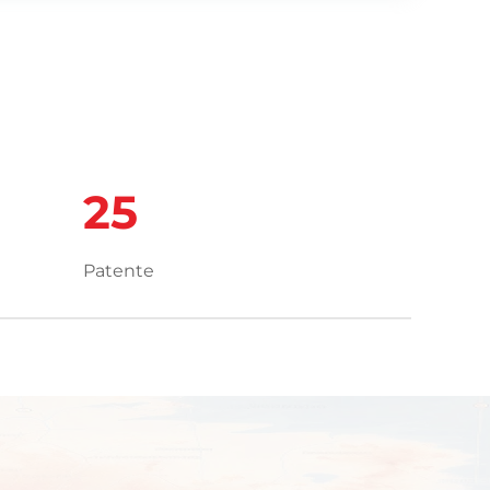
o sectores como centros de datos,
s y barcos, proporcionamos soluciones de
rsonalizadas y soporte postventa las 24/7.
or la certificación ISO9001 y tecnología
 Xinjinlv está comprometida con ofrecer
 de energía confiables, eficientes y
25
s en todo el mundo.
Patente