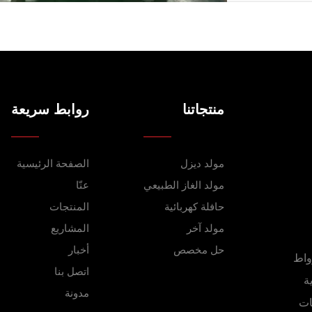
منتجاتنا
روابط سريعة
مولد ديزل
الصفحة الرئيسية
مولد الغاز الطبيعي
عنّا
حافلة كهربائية
المنتجات
مولد آخر
المشاريع
حل مخصص
أخبار
اقة جديدة (من 30 كيلوواط
اتصل بنا
ية
مدونة
ISO90، تصميمات