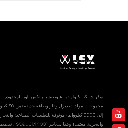
توفر شركة تكنولوجيا تشونغتشينغ لكس باور المحدودة
مجموعات مولدات ديزل وغاز وط
إلى 3000 كيلوواط) موثوقة للتطبيقات الصناعية والتجار
والبحرية. معتمدة وفقًا لمعايير 01/14001