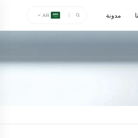
ا
مدونة
AR