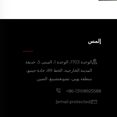
إلمس
الوحدة 1703، الوحدة 1، المبنى 5، حديقة
المدينة الخارجية، الخط 89، جادة جينيو،
منطقة يوبي، تشونغتشينغ، الصين.
+86-13108925588
[email protected]