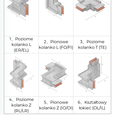
1、Poziome
2、Pionowe
3、Poziome
kolanko L
kolanko L (FO/FI)
kolanko T (TE)
(ER/EL)
4、Poziome
5、Pionowe
6、Kształtowy
kolanko Z
kolanko Z (IO/OI)
łokieć (OL/IL)
(RL/LR)