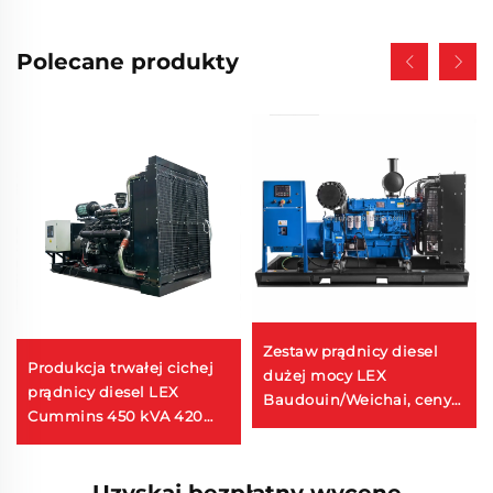
Polecane produkty
Zestaw prądnicy diesel
Produkcja trwałej cichej
dużej mocy LEX
prądnicy diesel LEX
Baudouin/Weichai, ceny
Cummins 450 kVA 420
hurtowe, typ cichy, różne
kW
modele Weichai, 500 kVA
/ 400 kW
Uzyskaj bezpłatny wycenę