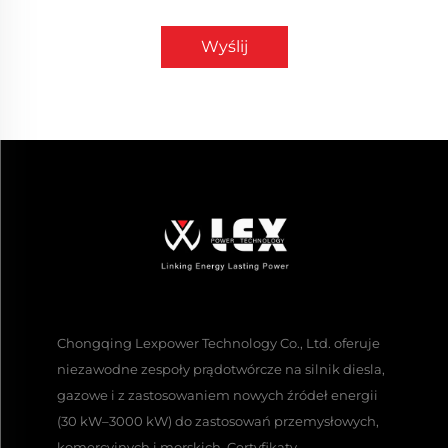
Wyślij
Chongqing Lexpower Technology Co., Ltd. oferuje
niezawodne zespoły prądotwórcze na silnik diesla,
gazowe i z zastosowaniem nowych źródeł energii
(30 kW–3000 kW) do zastosowań przemysłowych,
komercyjnych i morskich. Certyfikaty