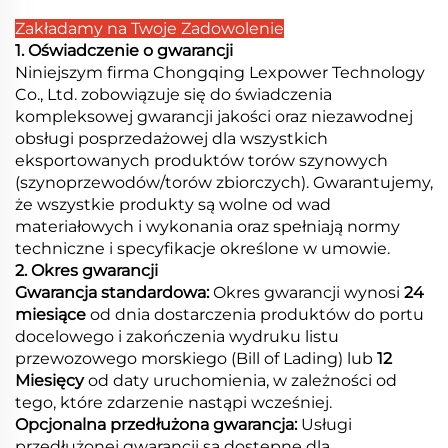
Zakładamy na Twoje Zadowolenie
1. Oświadczenie o gwarancji
Niniejszym firma Chongqing Lexpower Technology
Co., Ltd. zobowiązuje się do świadczenia
kompleksowej gwarancji jakości oraz niezawodnej
obsługi posprzedażowej dla wszystkich
eksportowanych produktów torów szynowych
(szynoprzewodów/torów zbiorczych). Gwarantujemy,
że wszystkie produkty są wolne od wad
materiałowych i wykonania oraz spełniają normy
techniczne i specyfikacje określone w umowie.
2. Okres gwarancji
Gwarancja standardowa:
Okres gwarancji wynosi
24
miesiące
od dnia dostarczenia produktów do portu
docelowego i zakończenia wydruku listu
przewozowego morskiego (Bill of Lading) lub
12
Miesięcy
od daty uruchomienia, w zależności od
tego, które zdarzenie nastąpi wcześniej.
Opcjonalna przedłużona gwarancja:
Usługi
przedłużonej gwarancji są dostępne dla