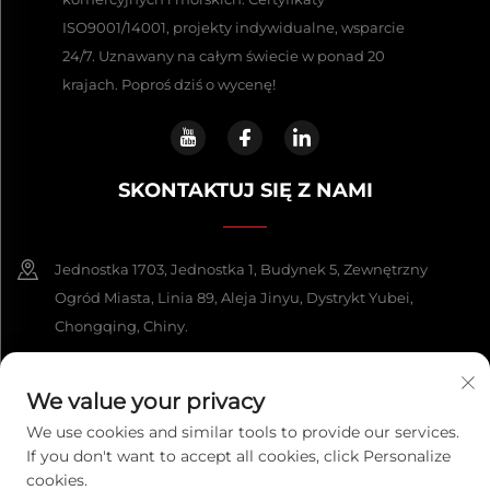
ISO9001/14001, projekty indywidualne, wsparcie
24/7. Uznawany na całym świecie w ponad 20
krajach. Poproś dziś o wycenę!
SKONTAKTUJ SIĘ Z NAMI
Jednostka 1703, Jednostka 1, Budynek 5, Zewnętrzny
Ogród Miasta, Linia 89, Aleja Jinyu, Dystrykt Yubei,
Chongqing, Chiny.
+86-13108925588
We value your privacy
[email protected]
We use cookies and similar tools to provide our services.
If you don't want to accept all cookies, click Personalize
cookies.