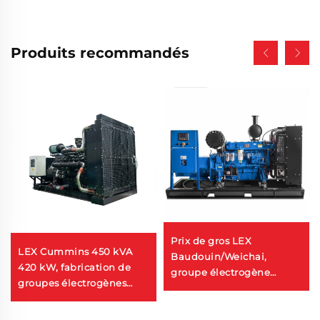
Produits recommandés
Prix de gros LEX
LEX Cummins 450 kVA
Baudouin/Weichai,
420 kW, fabrication de
groupe électrogène
groupes électrogènes
diesel silencieux haute
diesel robustes et
puissance, différents
silencieux
groupes électrogènes