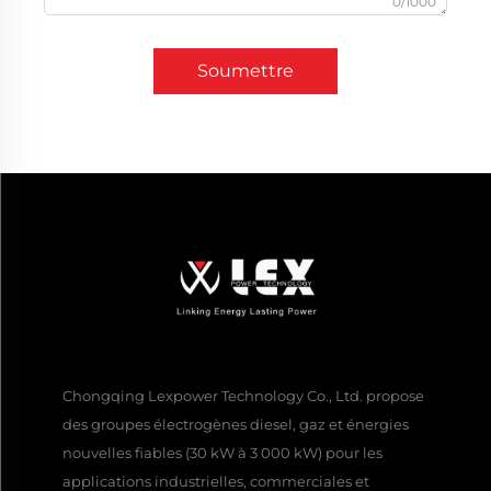
0/1000
Soumettre
Chongqing Lexpower Technology Co., Ltd. propose
des groupes électrogènes diesel, gaz et énergies
nouvelles fiables (30 kW à 3 000 kW) pour les
applications industrielles, commerciales et