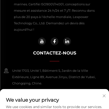
marines. Certifié ISO9001/14001, conceptions sur
mesure et assistance 24 h/24 et 7 j/7. Reconnu dans
plus de 20 pays à l'échelle mondiale, Lexpower
Technology Co., Ltd. Demandez un devis dès
aujourd'hui !
CONTACTEZ-NOUS
Unité 1703, Unité 1, Bâtiment 5, Jardin de la Ville
Extérieure, Ligne 89, Avenue Jinyu, District de Yubei,
Chongqing, Chine.
+86-13108925588
We value your privacy
[email protected]
We use cookies and similar tools to provide our services.