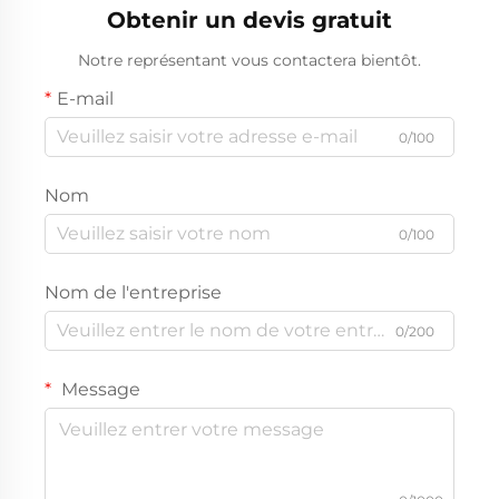
Obtenir un devis gratuit
diesel Weichai 500
kVA/400 kW
Notre représentant vous contactera bientôt.
E-mail
0/100
Nom
0/100
Nom de l'entreprise
0/200
Message