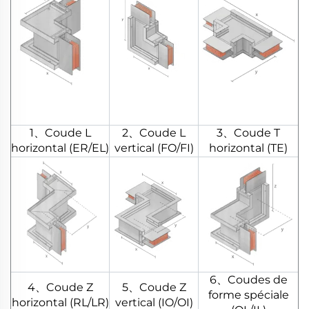
1、Coude L
2、Coude L
3、Coude T
horizontal (ER/EL)
vertical (FO/FI)
horizontal (TE)
6、Coudes de
4、Coude Z
5、Coude Z
forme spéciale
horizontal (RL/LR)
vertical (IO/OI)