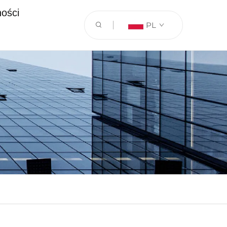
ności
PL