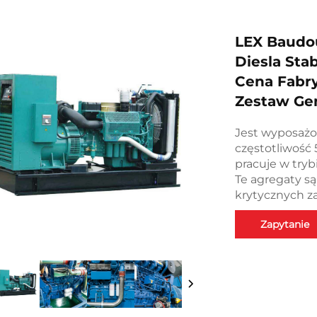
LEX Baudou
Diesla Sta
Cena Fabr
Zestaw Gen
Jest wyposażo
częstotliwość 
pracuje w try
Te agregaty s
krytycznych z
Zapytanie