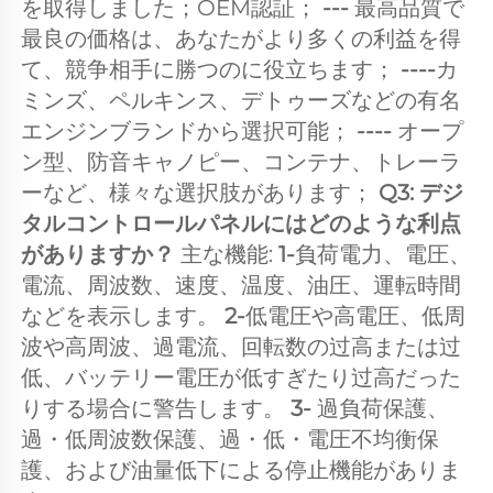
を取得しました；OEM認証； 
--- 
最高品質で
最良の価格は、あなたがより多くの利益を得
て、競争相手に勝つのに役立ちます； 
----
カ
ミンズ、ペルキンス、デトゥーズなどの有名
エンジンブランドから選択可能； 
---- 
オープ
ン型、防音キャノピー、コンテナ、トレーラ
ーなど、様々な選択肢があります； 
Q3: デジ
タルコントロールパネルにはどのような利点
がありますか？ 
主な機能: 
1-
負荷電力、電圧、
電流、周波数、速度、温度、油圧、運転時間
などを表示します。 
2-
低電圧や高電圧、低周
波や高周波、過電流、回転数の过高または过
低、バッテリー電圧が低すぎたり过高だった
りする場合に警告します。 
3- 
過負荷保護、
過・低周波数保護、過・低・電圧不均衡保
護、および油量低下による停止機能がありま