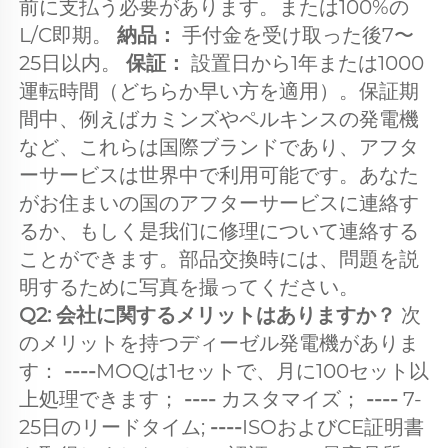
前に支払う必要があります。または100%の
L/C即期。 
納品： 
手付金を受け取った後7〜
25日以内。 
保証： 
設置日から1年または1000
運転時間（どちらか早い方を適用）。保証期
間中、例えばカミンズやペルキンスの発電機
など、これらは国際ブランドであり、アフタ
ーサービスは世界中で利用可能です。あなた
がお住まいの国のアフターサービスに連絡す
るか、もしく是我们に修理について連絡する
ことができます。部品交換時には、問題を説
明するために写真を撮ってください。 
Q2: 会社に関するメリットはありますか？ 
次
のメリットを持つディーゼル発電機がありま
す： 
----
MOQは1セットで、月に100セット以
上処理できます； 
---- 
カスタマイズ； 
---- 
7-
25日のリードタイム; 
----
ISOおよびCE証明書