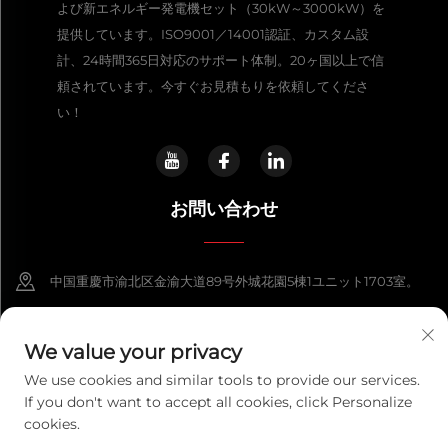
よび新エネルギー発電機セット（30kW～3000kW）を
提供しています。ISO9001／14001認証、カスタム設
計、24時間365日対応のサポート体制。20ヶ国以上で信
頼されています。今すぐお見積もりを依頼してくださ
い！
お問い合わせ
中国重慶市渝北区金渝大道89号外城花園5棟1ユニット1703室。
+86-13108925588
We value your privacy
[email protected]
We use cookies and similar tools to provide our services.
If you don't want to accept all cookies, click Personalize
cookies.
Copyright © 2026 Chongqing Lexpower Technology Co., Ltd. すべての