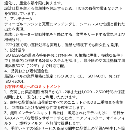
適化し、重量を最小限に抑えます。
設計仕様を超える信頼性を保証するため、110%の負荷で厳正なテスト
を実施しています。
2、アルテナータ
ディーゼルエンジンと完璧にマッチングし、シームレスな性能と優れた
出力を実現。
卓越したモーター始動性能を可能にする、業界をリードする電気および
機械設計。
IP23保護で高い運転効率を実現し、過酷な環境下でも耐久性を発揮。
3、設計基準
ISO 8528-5の過渡応答要件およびNFPA 110規格に準拠。極端な条件下
でも効率的に作動する冷却システムを採用し、最小限の空気流抵抗で周
囲温度50°C（122°F）まで対応可能。
4、品質および規制適合性
最高レベルの業界規格に認定：ISO 9001、CE、ISO 14001、および
ISO 45001。
お客様の満足へのコミットメント
1、充実した保証範囲 出荷日から1～2年または1,000～2,500時間の保証
期間により、安心してご利用いただけます。
2、厳格な品質保証 出荷前にすべてのユニットが100％二重検査を実施
し、到着時における完璧な性能を確実にします。
3、無料メンテナンスキット 当社は、選定されたモデル向けに、初日か
らのスムーズな運転をサポートするため、エアフィルター、オイルフィ
ルター、燃料フィルターを無償で提供します。
4、手間いらずの保証サービス 保証期間中に品質上の問題が発生した場