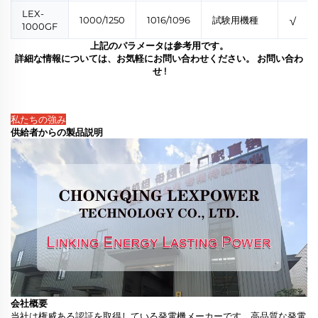
LEX-
1000/1250
1016/1096
試験用機種
√
1000GF
上記のパラメータは参考用です。
詳細な情報については、お気軽にお問い合わせください。
お問い合わ
せ
!
私たちの強み
供給者からの製品説明
会社概要
当社は権威ある認証を取得している発電機メーカーです。高品質な発電