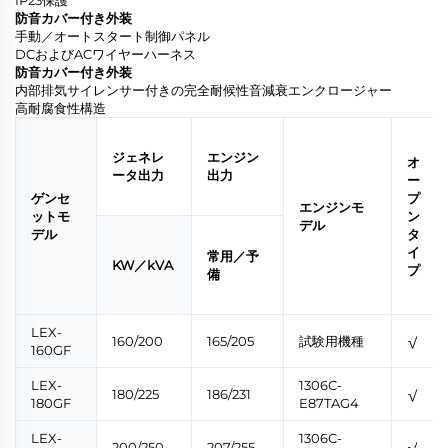
防音カバー付き外装
手動／オートスタート制御パネル
DCおよびACワイヤーハーネス
防音カバー付き外装
内部排気サイレンサー付きの完全耐候性音減衰エンクロージャー
高耐腐食性構造
ジェネレ
エンジン
オ
ータ出力
出力
ー
ゲンセ
プ
エンジンモ
ットモ
ン
デル
デル
タ
イ
常用／予
KW／kVA
プ
備
LEX-
160/200
165/205
試験用機種
√
160GF
LEX-
1306C-
180/225
186/231
√
180GF
E87TAG4
LEX-
1306C-
200/250
207/255
√