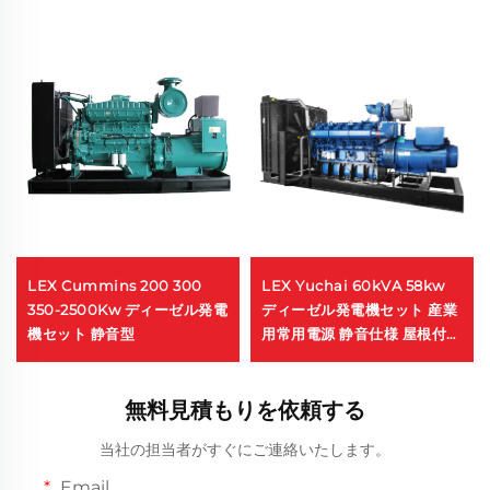
LEX Cummins 200 300
LEX Yuchai 60kVA 58kw
350-2500Kw ディーゼル発電
ディーゼル発電機セット 産業
機セット 静音型
用常用電源 静音仕様 屋根付き
オプションあり
無料見積もりを依頼する
当社の担当者がすぐにご連絡いたします。
Email