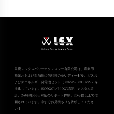
重慶レックスパワーテクノロジー有限公司は、産業用、
商業用および船舶用に信頼性の高いディーゼル、ガスお
よび新エネルギー発電機セット（30kW～3000kW）を
提供しています。ISO9001／14001認証、カスタム設
計、24時間365日対応のサポート体制。20ヶ国以上で信
頼されています。今すぐお見積もりを依頼してくださ
い！