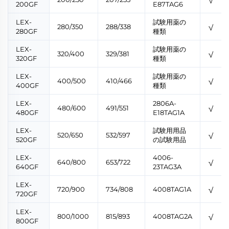
200GF
E87TAG6
LEX-
試験用薬の
280/350
288/338
√
280GF
種類
LEX-
試験用薬の
320/400
329/381
√
320GF
種類
LEX-
試験用薬の
400/500
410/466
√
400GF
種類
LEX-
2806A-
480/600
491/551
√
480GF
E18TAG1A
LEX-
試験用用品
520/650
532/597
√
520GF
の試験用品
LEX-
4006-
640/800
653/722
√
640GF
23TAG3A
LEX-
720/900
734/808
4008TAG1A
√
720GF
LEX-
800/1000
815/893
4008TAG2A
√
800GF