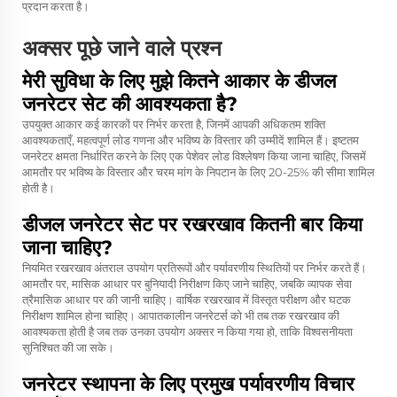
प्रदान करता है।
अक्सर पूछे जाने वाले प्रश्न
मेरी सुविधा के लिए मुझे कितने आकार के डीजल
जनरेटर सेट की आवश्यकता है?
उपयुक्त आकार कई कारकों पर निर्भर करता है, जिनमें आपकी अधिकतम शक्ति
आवश्यकताएँ, महत्वपूर्ण लोड गणना और भविष्य के विस्तार की उम्मीदें शामिल हैं। इष्टतम
जनरेटर क्षमता निर्धारित करने के लिए एक पेशेवर लोड विश्लेषण किया जाना चाहिए, जिसमें
आमतौर पर भविष्य के विस्तार और चरम मांग के निपटान के लिए 20-25% की सीमा शामिल
होती है।
डीजल जनरेटर सेट पर रखरखाव कितनी बार किया
जाना चाहिए?
नियमित रखरखाव अंतराल उपयोग प्रतिरूपों और पर्यावरणीय स्थितियों पर निर्भर करते हैं।
आमतौर पर, मासिक आधार पर बुनियादी निरीक्षण किए जाने चाहिए, जबकि व्यापक सेवा
त्रैमासिक आधार पर की जानी चाहिए। वार्षिक रखरखाव में विस्तृत परीक्षण और घटक
निरीक्षण शामिल होना चाहिए। आपातकालीन जनरेटर्स को भी तब तक रखरखाव की
आवश्यकता होती है जब तक उनका उपयोग अक्सर न किया गया हो, ताकि विश्वसनीयता
सुनिश्चित की जा सके।
जनरेटर स्थापना के लिए प्रमुख पर्यावरणीय विचार