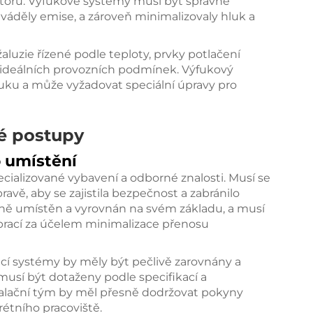
toru. Výfukové systémy musí být správně
áděly emise, a zároveň minimalizovaly hluk a
luzie řízené podle teploty, prvky potlačení
 ideálních provozních podmínek. Výfukový
ku a může vyžadovat speciální úpravy pro
é postupy
 umístění
ecializované vybavení a odborné znalosti. Musí se
avě, aby se zajistila bezpečnost a zabránilo
sně umístěn a vyrovnán na svém základu, a musí
brací za účelem minimalizace přenosu
dicí systémy by měly být pečlivě zarovnány a
usí být dotaženy podle specifikací a
alační tým by měl přesně dodržovat pokyny
étního pracoviště.