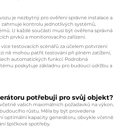
ozu je nezbytný pro ověření správné instalace a
 zahrnuje kontrolu jednotlivých systémů,
témů. U každé součásti musí být ověřena správná
ích prvků a monitorovacího zařízení.
více testovacích scénářů za účelem potvrzení
 ně mohou patřit testování při plném zatížení,
šech automatických funkcí. Podrobná
stému poskytuje základnu pro budoucí údržbu a
erátoru potřebuji pro svůj objekt?
h, včetně vašich maximálních požadavků na výkon,
 budoucího růstu. Měla by být provedena
ení optimální kapacity generátoru, obvykle včetně
ání špičkové spotřeby.