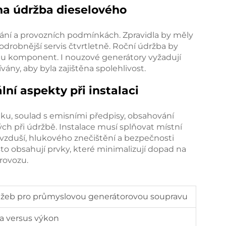
na údržba dieselového
vání a provozních podmínkách. Zpravidla by měly
drobnější servis čtvrtletně. Roční údržba by
lu komponent. I nouzové generátory vyžadují
ány, aby byla zajištěna spolehlivost.
ní aspekty při instalaci
ku, soulad s emisními předpisy, obsahování
ých při údržbě. Instalace musí splňovat místní
 ovzduší, hlukového znečištění a bezpečnosti
to obsahují prvky, které minimalizují dopad na
provozu.
lužeb pro průmyslovou generátorovou soupravu
a versus výkon