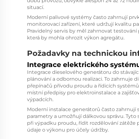
dobu provozu, obvykle alespoň 24 až 72 ho
situací.
Moderní palivové systémy často zahrnují prvk
monitorovací zařízení, které udržují kvalitu pali
Pravidelný servis by měl zahrnovat testování p
která by mohla ohrozit výkon agregátu.
Požadavky na technickou inf
Integrace elektrického systém
Integrace dieselového generátoru do stávajíc
plánování a odbornou realizaci. To zahrnuje 
přepínačů přívodu proudu a řídicích systémů.
místní předpisy pro elektroinstalace a zajišťo
výpadcích.
Moderní instalace generátorů často zahrnují s
parametry a umožňují dálkovou správu. Tyto
při výpadku proudu, řídit rozdělování zátěže
údaje o výkonu pro účely údržby.