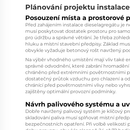
Plánování projektu instalac
Posouzení místa a prostorové 
Před zahájením instalace dieselagregátu je 
musí poskytovat dostatek prostoru pro samot
pro údržbu a správné větrání. Je třeba zohled
hluku a místní stavební předpisy. Základ mu
obvykle vyžaduje betonový rošt navržený po
Na výběr vhodného umístění mají vliv také e
správné odvodnění, které zabrání hromadění
chráněno před extrémními povětrnostními 
dostatečný průtok vzduchu pro chlazení a odv
chránící před povětrnostními vlivy nebo vyhr
zajištěny optimální provozní podmínky.
Návrh palivového systému a uv
Dobře navržený palivový systém je klíčový pr
skladování paliva musí splňovat místní předp
bezpečnostních opatření. Při volbě velikost