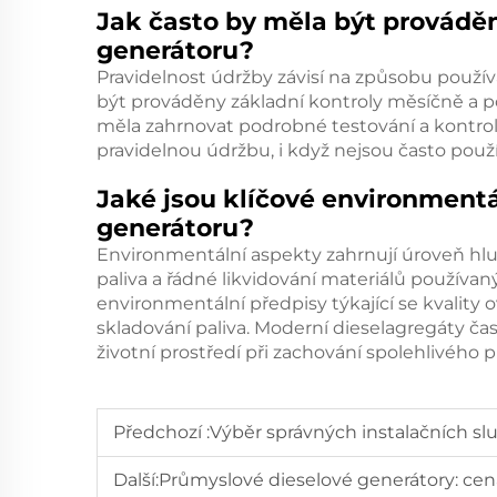
Jak často by měla být provádě
generátoru?
Pravidelnost údržby závisí na způsobu použí
být prováděny základní kontroly měsíčně a po
měla zahrnovat podrobné testování a kontro
pravidelnou údržbu, i když nejsou často použív
Jaké jsou klíčové environmentál
generátoru?
Environmentální aspekty zahrnují úroveň hlu
paliva a řádné likvidování materiálů používan
environmentální předpisy týkající se kvality
skladování paliva. Moderní dieselagregáty čas
životní prostředí při zachování spolehlivého 
Předchozí :
Výběr správných instalačních s
Další:
Průmyslové dieselové generátory: cen