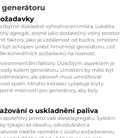
e generátoru
požadavky
nezbytné důkladné vyhodnocení místa. Lokalita
ný agregát, stejně jako dodatečný volný prostor
nit faktory, jako je vzdálenost od budov, omezení
sí být schopen unést hmotnost generátoru, což
dle konkrétních požadavků na nosnost.
nvironmentální faktory. Důležitým aspektem je
 vody kolem generátoru. Umístění by mělo být
podmínkami, ale zároveň musí umožňovat
od spalin. Mnoho instalací vyžaduje kryty
azené místnosti pro generátory, aby byly
ažování o uskladnění paliva
o spolehlivý provoz vaší dieselagregátu. Systém
isy týkající se obsahu, odvzdušnění a
i palivové nádrže vezměte v úvahu požadovanou