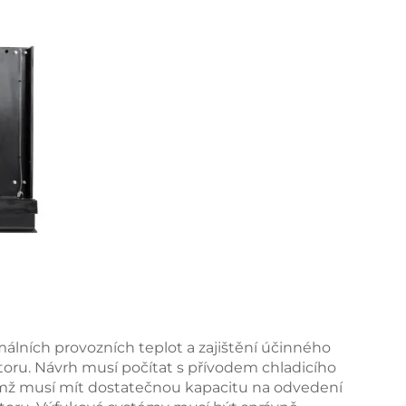
málních provozních teplot a zajištění účinného
toru. Návrh musí počítat s přívodem chladicího
ž musí mít dostatečnou kapacitu na odvedení