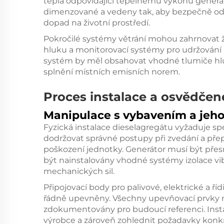
tepla odpovídající tepelnému výkonu generá
dimenzované a vedeny tak, aby bezpečně odv
dopad na životní prostředí.
Pokročilé systémy větrání mohou zahrnovat ža
hluku a monitorovací systémy pro udržování
systém by měl obsahovat vhodné tlumiče hlu
splnění místních emisních norem.
Proces instalace a osvědčen
Manipulace s vybavením a jeho
Fyzická instalace dieselagregátu vyžaduje sp
dodržovat správné postupy při zvedání a přepr
poškození jednotky. Generátor musí být pře
být nainstalovány vhodné systémy izolace vi
mechanických sil.
Připojovací body pro palivové, elektrické a ří
řádně upevněny. Všechny upevňovací prvky m
zdokumentovány pro budoucí referenci. Inst
výrobce a zároveň zohlednit požadavky konkr