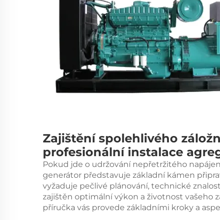
Zajištění spolehlivého zálož
profesionální instalace agre
Pokud jde o udržování nepřetržitého napájení
generátor
představuje základní kámen připra
vyžaduje pečlivé plánování, technické znalos
zajištěn optimální výkon a životnost vašeho 
příručka vás provede základními kroky a asp