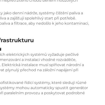
din nepřetržitého chodu během nouzových
y jako denní nádrže, systémy čištění paliva a
va a zajišťují spolehlivý start při potřebě.
aliva a filtrace, aby nedošlo k jeho kontaminaci,
rastrukturu
u
ích elektrických systémů vyžaduje pečlivé
dimenzování a instalaci vhodné rozváděče,
 Elektrická instalace musí splňovat národní a
vat plynulý přechod na záložní napájení při
ofistikované řídicí systémy, které sledují různé
 systémy mohou automaticky spustit generátor
 při paralelním provozu a poskytovat podrobné