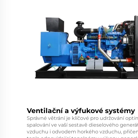
Ventilační a výfukové systémy
Správné větrání je klíčové pro udržování opti
spalování ve vaší sestavě dieselového generá
vzduchu i odvodem horkého vzduchu, přičem