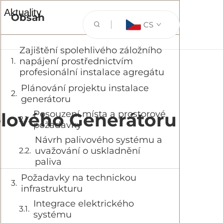
Aktuality
Obsah
CS
Zajištění spolehlivého záložního
napájení prostřednictvím
profesionální instalace agregátu
Plánování projektu instalace
generátoru
Posouzení místa a prostorové
elového Generátoru
požadavky
Návrh palivového systému a
uvažování o uskladnění
paliva
Požadavky na technickou
infrastrukturu
Integrace elektrického
systému