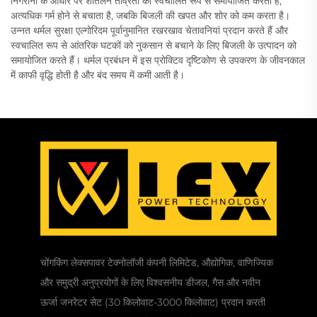
निगरानी के आधार पर शीतलन तीव्रता को स्वचालित रूप से समायोजित करता है,
अत्यधिक गर्म होने से बचाता है, जबकि बिजली की खपत और शोर को कम करता है।
उन्नत थर्मल सुरक्षा एल्गोरिदम पूर्वानुमानित रखरखाव चेतावनियां प्रदान करते हैं और
स्वचालित रूप से आंतरिक घटकों को नुकसान से बचाने के लिए बिजली के उत्पादन को
समायोजित करते हैं। थर्मल प्रबंधन में इस प्रोक्टिव दृष्टिकोण से उपकरण के जीवनकाल
में काफी वृद्धि होती है और बंद समय में कमी आती है।
चोंगकिंग लेक्सपावर टेक्नोलॉजी कंपनी लिमिटेड, औद्योगिक, वाणिज्यिक
और समुद्री अनुप्रयोगों के लिए विश्वसनीय डीजल, गैस और नवीन
ऊर्जा जनरेटर सेट (30 किलोवाट-3000 किलोवाट) प्रदान करती