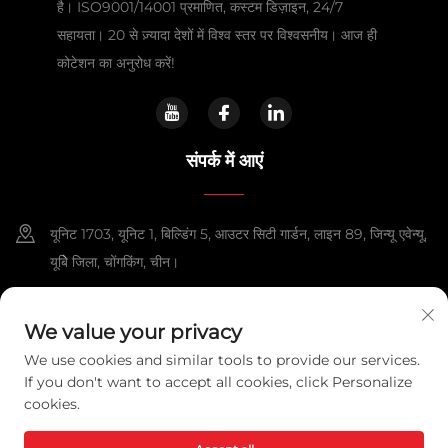
है। ISO9001/14001 प्रमाणित, कस्टम डिज़ाइन, 24/7
सहायता। 20 से ज़्यादा देशों में विश्व स्तर पर विश्वसनीय। आज ही
कोटेशन का अनुरोध करें!
संपर्क में आएं
यूनिट 1703, यूनिट 1, बिल्डिंग 5, आउटर सिटी गार्डन, लाइन 89, जिन्यू एवेन्यू,
यूबेि जिला, चोंगकिंग, चीन।
+86-13108925588
We value your privacy
[email protected]
We use cookies and similar tools to provide our services.
If you don't want to accept all cookies, click Personalize
cookies.
कॉपीराइट © 2025 चोंगकिंग लेक्सपावर टेक्नोलॉजी को., लिमिटेड. सभी अधिकार सुरक्षित हैं।
गोपनीयता नीति