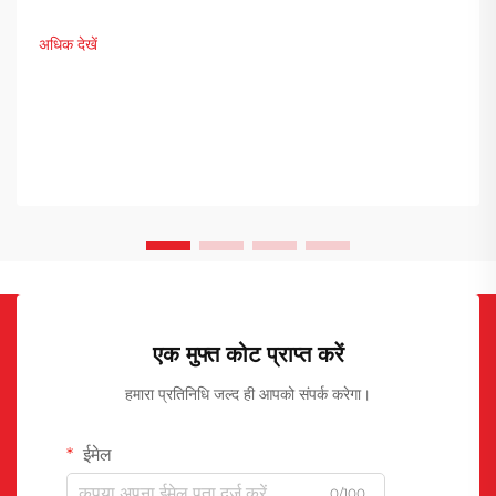
normal; } h3 { margin-top: 26px; margin-bottom: 18px;
font-size: 20px !important; font-weight: 600; line-
अधिक देखें
height: ...}
एक मुफ्त कोट प्राप्त करें
हमारा प्रतिनिधि जल्द ही आपको संपर्क करेगा।
ईमेल
0/100