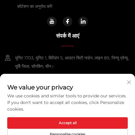
कोटेशन का अनुरोध करें!
संपर्क में आएं
यूनिट 1703, यूनिट 1, बिल्डिंग 5, आउटर सिटी गार्डन, लाइन 89, जिन्यू एवेन्यू,
यूबेि जिला, चोंगकिंग, चीन।
+86-13108925588
We value your privacy
[email protected]
We use cookies and similar tools to provide our services.
If you don't want to accept all cookies, click Personalize
cookies.
कॉपीराइट © 2025 चोंगकिंग लेक्सपावर टेक्नोलॉजी को., लिमिटेड. सभी अधिकार सुरक्षित हैं।
गोपनीयता नीति
Accept all
Personalize cookies