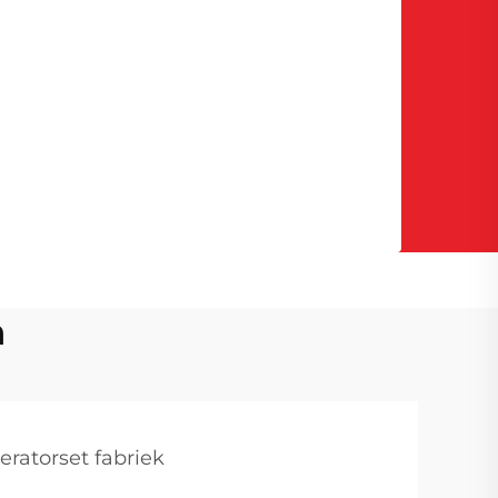
n
ratorset fabriek