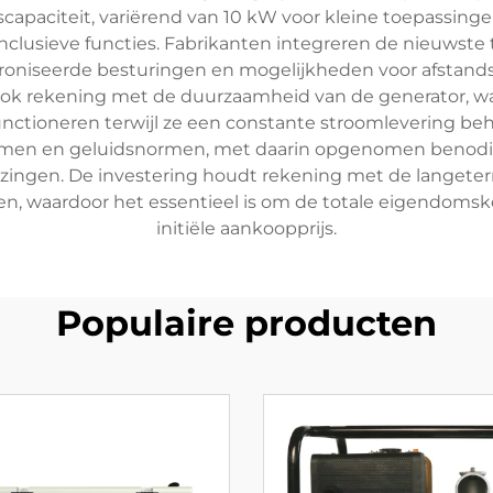
scapaciteit, variërend van 10 kW voor kleine toepassing
inclusieve functies. Fabrikanten integreren de nieuwst
oniseerde besturingen en mogelijkheden voor afstandsm
n ook rekening met de duurzaamheid van de generator, w
nctioneren terwijl ze een constante stroomlevering beh
normen en geluidsnormen, met daarin opgenomen beno
ngen. De investering houdt rekening met de langetermij
en, waardoor het essentieel is om de totale eigendomsko
initiële aankoopprijs.
Populaire producten