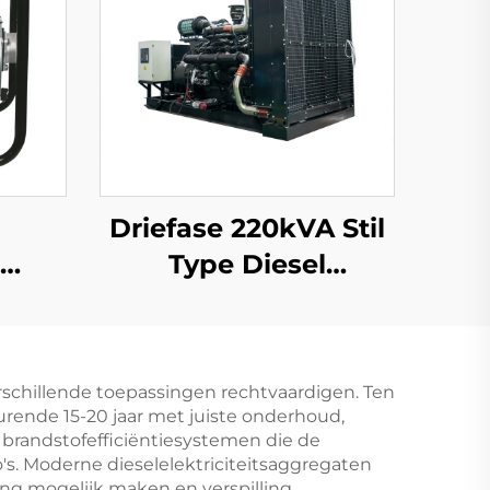
Driefase 220kVA Stil
Type Diesel
ote
Generator Set 200kw
pomp
door cummins
tor
verschillende toepassingen rechtvaardigen. Ten
urende 15-20 jaar met juiste onderhoud,
 brandstofefficiëntiesystemen die de
o's. Moderne dieselelektriciteitsaggregaten
ng mogelijk maken en verspilling