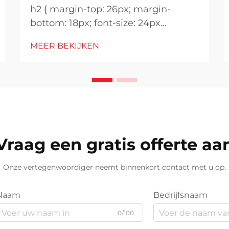
h2 { margin-top: 26px; margin-
bottom: 18px; font-size: 24px
!important; font-weight: 600; line-
MEER BEKIJKEN
height: normal; } h3 { margin-top:
26px; margin-bottom: 18px; font-
size: 20px !important; font-weight:
600; line-height: ...}
Vraag een gratis offerte aa
Onze vertegenwoordiger neemt binnenkort contact met u op.
Naam
Bedrijfsnaam
0/100