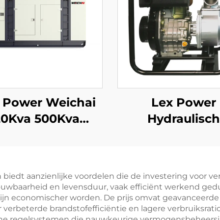
 Power Weichai
Lex Power
20Kva 500Kva
Hydraulisch
00Kva 1500Kva
Landbouw Gr
obiele Diesel
Debiet Water
nerator Set Ex-
Hoge Druk Mo
n biedt aanzienlijke voordelen die de investering voor 
Factory Prijs
Prijslijst
rouwbaarheid en levensduur, vaak efficiënt werkend ged
mijn economischer worden. De prijs omvat geavanceerde
 verbeterde brandstofefficiëntie en lagere verbruiksrati
sche regelsystemen die nauwkeurige vermogensbeheersi