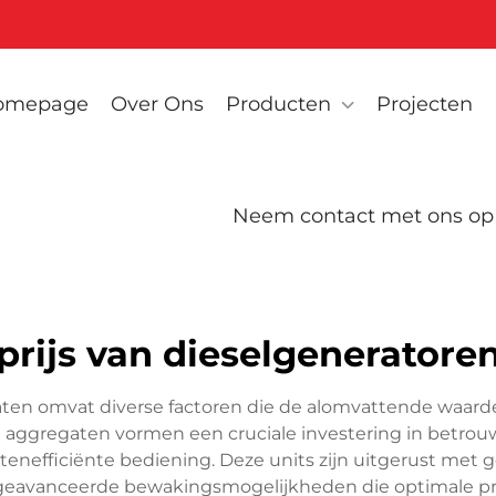
omepage
Over Ons
Producten
Projecten
Neem contact met ons op
prijs van dieselgeneratore
gaten omvat diverse factoren die de alomvattende waar
e aggregaten vormen een cruciale investering in betro
nefficiënte bediening. Deze units zijn uitgerust met 
geavanceerde bewakingsmogelijkheden die optimale pres