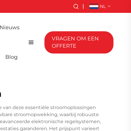
|
NL
Nieuws
VRAGEN OM EEN
OFFERTE
Blog
n
de van deze essentiële stroomoplossingen
uwbare stroomopwekking, waarbij robuuste
geavanceerde elektronische regelsystemen,
taties garanderen. Het prijspunt varieert