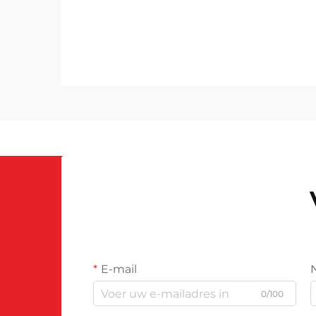
600; line-height: ...}
E-mail
0/100