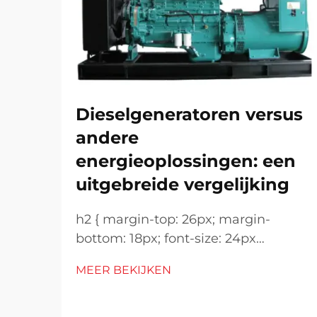
Dieselgeneratoren versus
andere
energieoplossingen: een
uitgebreide vergelijking
h2 { margin-top: 26px; margin-
bottom: 18px; font-size: 24px
!important; font-weight: 600; line-
MEER BEKIJKEN
height: normal; } h3 { margin-top:
26px; margin-bottom: 18px; font-
size: 20px !important; font-weight: