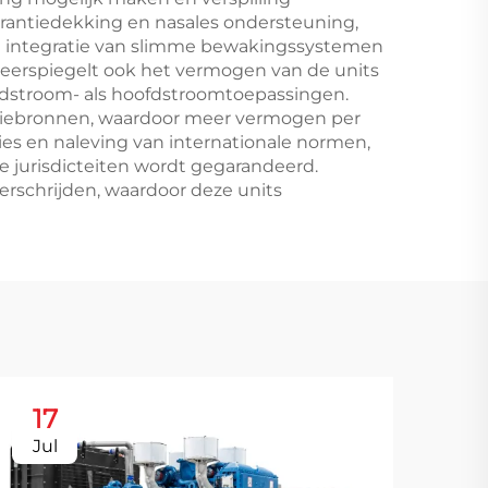
arantiedekking en nasales ondersteuning,
e integratie van slimme bewakingssystemen
weerspiegelt ook het vermogen van de units
oodstroom- als hoofdstroomtoepassingen.
rgiebronnen, waardoor meer vermogen per
es en naleving van internationale normen,
 jurisdicteiten wordt gegarandeerd.
erschrijden, waardoor deze units
17
2
Jul
Au