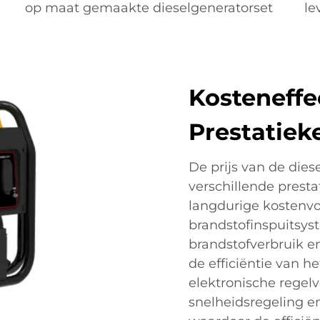
op maat gemaakte dieselgeneratorset
le
Kosteneffe
Prestatie
De prijs van de die
verschillende prest
langdurige kostenv
brandstofinspuitsys
brandstofverbruik en
de efficiëntie van h
elektronische regel
snelheidsregeling e