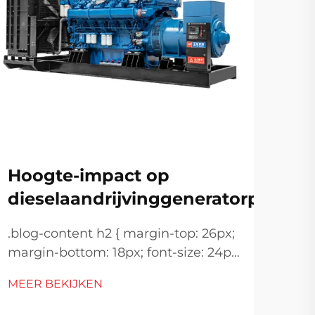
Di
da
Hoogte-impact op
on
dieselaandrijvinggeneratorprestat
st
.blog-content h2 { margin-top: 26px;
De 
margin-bottom: 18px; font-size: 24px
voor
!important; font-weight: 600; line-
upg
MEER BEKIJKEN
height: normal; } .blog-content h3 {
MEE
ged
margin-top: 26px; margin-bottom: