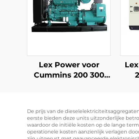
Lex Power voor
Lex
Cummins 200 300
350-2500Kw Diesel
10
Generator Set Stil
M
Ge
De prijs van de dieselelektriciteitsaggregate
eerste bieden deze units uitzonderlijke bet
waardoor de initiële kosten op de lange ter
operationele kosten aanzienlijk verlagen door
zijn uitgerust met geavanceerde elektroni