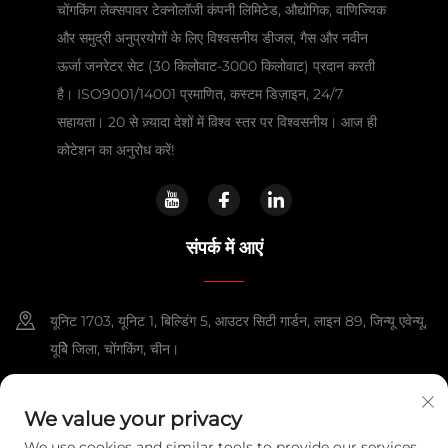
चोंगकिंग लेक्सपावर टेक्नोलॉजी कंपनी लिमिटेड, औद्योगिक, वाणिज्यिक
और समुद्री अनुप्रयोगों के लिए विश्वसनीय डीजल, गैस और नवीन
ऊर्जा जनरेटर सेट (30 किलोवाट-3000 किलोवाट) प्रदान करती
है। ISO9001/14001 प्रमाणित, कस्टम डिज़ाइन, 24/7
सहायता। 20 से ज़्यादा देशों में विश्व स्तर पर विश्वसनीय। आज ही
कोटेशन का अनुरोध करें!
संपर्क में आएं
यूनिट 1703, यूनिट 1, बिल्डिंग 5, आउटर सिटी गार्डन, लाइन 89, जिन्यू एवेन्यू,
यूबेि जिला, चोंगकिंग, चीन।
+86-13108925588
We value your privacy
[email protected]
We use cookies and similar tools to provide our services.