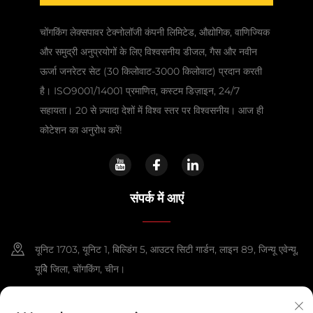
चोंगकिंग लेक्सपावर टेक्नोलॉजी कंपनी लिमिटेड, औद्योगिक, वाणिज्यिक
और समुद्री अनुप्रयोगों के लिए विश्वसनीय डीजल, गैस और नवीन
ऊर्जा जनरेटर सेट (30 किलोवाट-3000 किलोवाट) प्रदान करती
है। ISO9001/14001 प्रमाणित, कस्टम डिज़ाइन, 24/7
सहायता। 20 से ज़्यादा देशों में विश्व स्तर पर विश्वसनीय। आज ही
कोटेशन का अनुरोध करें!
संपर्क में आएं
यूनिट 1703, यूनिट 1, बिल्डिंग 5, आउटर सिटी गार्डन, लाइन 89, जिन्यू एवेन्यू,
यूबेि जिला, चोंगकिंग, चीन।
+86-13108925588