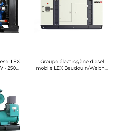
esel LEX
Groupe électrogène diesel
W - 2500
mobile LEX Baudouin/Weichai
par eau
20 kVA 500 kVA 1000 kVA 1500
kVA prix usine