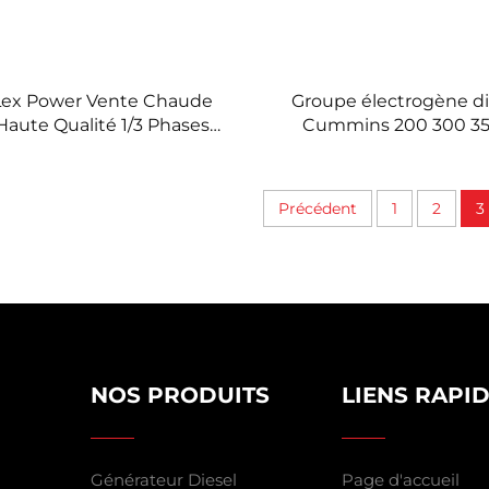
Lex Power Vente Chaude
Groupe électrogène di
Haute Qualité 1/3 Phases
Cummins 200 300 3
nérateur Mobile à Moteur
kW silencieux
Diesel
Précédent
1
2
3
NOS PRODUITS
LIENS RAPI
Générateur Diesel
Page d'accueil