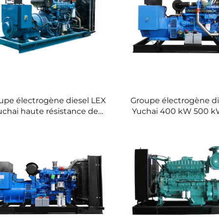
upe électrogène diesel LEX
Groupe électrogène di
uchai haute résistance de
Yuchai 400 kW 500 k
ours deux générations prix
kW refroidissement 
sine 1000 kW 1100 kW 1250
50/60 Hz
kVA