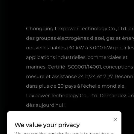
Chongqing Lexpower Technology Co., Ltd. p
des groupes électrogènes diesel, gaz et éner
nouvelles fiables (30 kW à 3 000 kW) pour le
applications industrielles, commerciales et
marines. Certifié ISO9001/14001, conceptions
mesure et assistance 24 h/24 et 7 j/7. Recon
dans plus de 20 pays à l'échelle mondiale,
Lexpower Technology Co., Ltd. Demandez un
dès aujourd'hui !
We value your privacy
We use cookies and similar tools to provide our