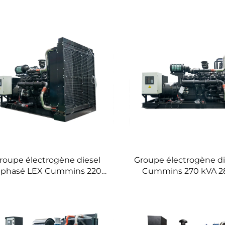
roupe électrogène diesel
Groupe électrogène di
riphasé LEX Cummins 220
Cummins 270 kVA 2
A type silencieux 200 kW
250 kW avec techn
par cummins
silencieuse ondu