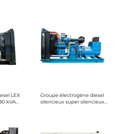
esel LEX
Groupe électrogène diesel
80 kVA
silencieux super silencieux
ologie
LEX Yuchai sur remorque
leur
mobile 1000 kW 1100 kW 1250
kVA