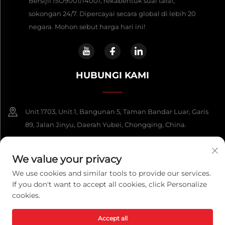
Bersijil ISO9001/14001, rekabentuk suai taraf,
sokongan 24/7. Dipercayai secara global di lebih 20
negara. Mohon sebut harga hari ini!
HUBUNGI KAMI
Unit 1703, Unit 1, Bangunan 5, Taman Bandar Luar, Garis
89, Jalan Jinyu, Daerah Yubei, Chongqing, China.
+86-13108925588
We value your privacy
[email protected]
We use cookies and similar tools to provide our services.
If you don't want to accept all cookies, click Personalize
cookies.
Hak Cipta © 2026 Chongqing Lexpower Technology Co., Ltd. Segala
hak terpelihara.
Dasar Privasi
Accept all