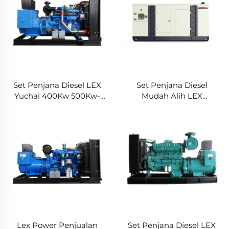
Set Penjana Diesel LEX
Set Penjana Diesel
Yuchai 400Kw 500Kw-
Mudah Alih LEX
2500Kw Pendinginan Air
Baudouin/Weichai 20Kva
50/60Hz
500Kva 1000Kva 1500Kva
Harga Kilang
Lex Power Penjualan
Set Penjana Diesel LEX