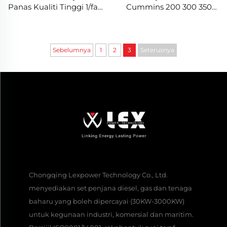
Panas Kualiti Tinggi 1/fasa
Cummins 200 300 350-
Mudah Alih Enjin
2500Kw Senyap
Pembangkit Listrik Diesel
Sebelumnya
1
2
3
Seterusnya
Chongqing Lexpower Technology Co., Ltd.
menyediakan set penjana diesel, gas dan tenaga
baharu yang boleh dipercayai (30KW-3000KW)
untuk kegunaan industri, komersial dan maritim.