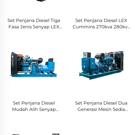
Set Penjana Diesel Tiga
Set Penjana Diesel LEX
Fasa Jenis Senyap LEX
Cummins 270kva 280kva
Cummins 220kVA 200kw
250kw dengan Teknologi
oleh cummins
Inverter Senyap Penjana
Diesel
Set Penjana Diesel
Set Penjana Diesel Dua
Mudah Alih Senyap
Generasi Mesin Sedia
Trailer LEX Yuchai
Siaga Berat LEX Yuchai
Penjana Diesel Senyap
Harga Kilang 1000KW
Super Senyap 1000kw
1100KW 1250KVA
1100kw 1250KVA