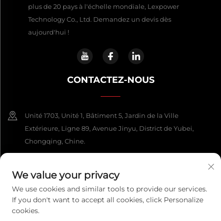
plus de 20 pays à l'échelle mondiale, Lexpower
Technology Co., Ltd. Demandez un devis dès
aujourd'hui !
CONTACTEZ-NOUS
Unité 1703, Unité 1, Bâtiment 5, Jardin de la Ville
Extérieure, Ligne 89, Avenue Jinyu, District de Yubei,
Chongqing, Chine.
+86-13108925588
We value your privacy
[email protected]
We use cookies and similar tools to provide our services.
If you don't want to accept all cookies, click Personalize
cookies.
Copyright © 2026 Chongqing Lexpower Technology Co., Ltd. Tous