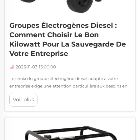
Groupes Électrogènes Diesel :
Comment Choisir Le Bon
Kilowatt Pour La Sauvegarde De
Votre Entreprise
2025-11-03 15:00:00
Le choix du groupe électrogène diesel adapté à votre
entreprise exige une attention particulière aux besoins en
énergie, aux normes de fiabilité et aux coûts d'exploitation
Voir plus
à long terme. Lors de l'évaluation des solutions
d'alimentation de secours, les entreprises doivent évaluer
leurs critiques...