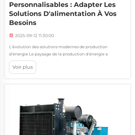
Personnalisables : Adapter Les
Solutions D'alimentation À Vos
Besoins
2025-09-12 11:30:00
L'évolution des solutions modernes de production
d'énergie Le paysage de la production d'énergie a
considérablement évolué au cours de la dernière décennie,
Voir plus
les groupes électrogènes diesel personnalisables
s'imposant comme la pierre angulaire des solutions
énergétiques fiables. Ces sources d'énergie polyvalentes...