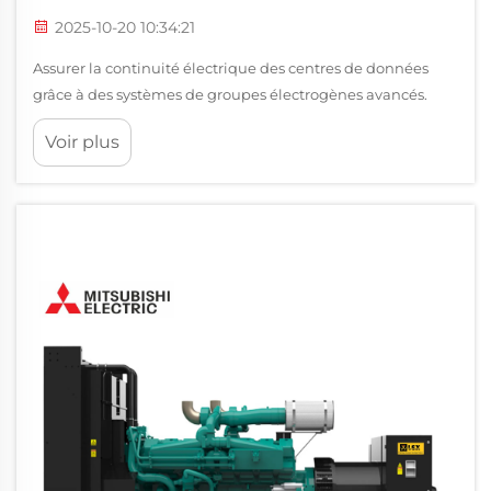
2025-10-20 10:34:21
Assurer la continuité électrique des centres de données
grâce à des systèmes de groupes électrogènes avancés.
Dans l'environnement critique des centres de données
Voir plus
modernes, les groupes électrogènes diesel constituent le
pilier des stratégies de continuité d'alimentation. Ces
systèmes robustes représentent le dernier...