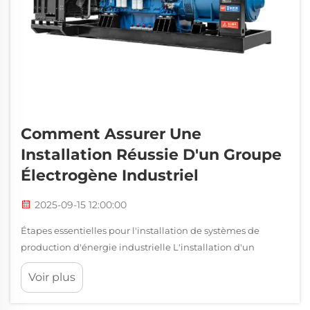
Comment Assurer Une
Installation Réussie D'un Groupe
Électrogène Industriel
2025-09-15 12:00:00
Étapes essentielles pour l'installation de systèmes de
production d'énergie industrielle L'installation d'un
groupe électrogène industriel représente un
Voir plus
investissement important pour tout établissement,
nécessitant une planification minutieuse, des