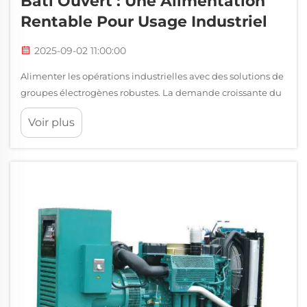
Bâti Ouvert : Une Alimentation
Rentable Pour Usage Industriel
2025-09-02 11:00:00
Alimenter les opérations industrielles avec des solutions de
groupes électrogènes robustes. La demande croissante du
secteur industriel en solutions d'alimentation fiables a
Voir plus
placé les groupes électrogènes diesel à bâti ouvert au
premier plan des systèmes d'alimentation de secours. Ces
puissantes unités combinent durabilité...