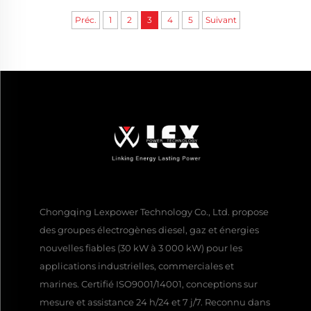
Préc.
1
2
3
4
5
Suivant
Chongqing Lexpower Technology Co., Ltd. propose
des groupes électrogènes diesel, gaz et énergies
nouvelles fiables (30 kW à 3 000 kW) pour les
applications industrielles, commerciales et
marines. Certifié ISO9001/14001, conceptions sur
mesure et assistance 24 h/24 et 7 j/7. Reconnu dans