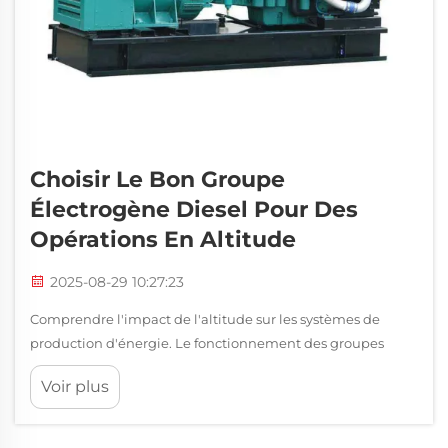
Choisir Le Bon Groupe
Électrogène Diesel Pour Des
Opérations En Altitude
2025-08-29 10:27:23
Comprendre l'impact de l'altitude sur les systèmes de
production d'énergie. Le fonctionnement des groupes
électrogènes diesel en altitude présente des défis uniques
Voir plus
qui nécessitent une attention particulière et des
équipements spécialisés. Lorsque la densité de l'air
diminue avec l'élévation de l'altitude, les performances...