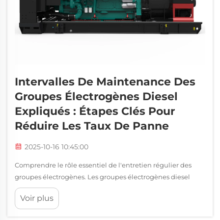
Intervalles De Maintenance Des
Groupes Électrogènes Diesel
Expliqués : Étapes Clés Pour
Réduire Les Taux De Panne
2025-10-16 10:45:00
Comprendre le rôle essentiel de l'entretien régulier des
groupes électrogènes. Les groupes électrogènes diesel
constituent une infrastructure électrique critique dans de
Voir plus
nombreux secteurs, allant des établissements de santé aux
centres de données. La maintenance adéquate des