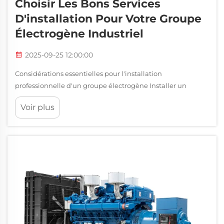
Choisir Les Bons Services
D'installation Pour Votre Groupe
Électrogène Industriel
2025-09-25 12:00:00
Considérations essentielles pour l'installation
professionnelle d'un groupe électrogène Installer un
groupe électrogène industriel est une opération complexe
Voir plus
qui nécessite une planification minutieuse, une expertise
technique et un strict respect des protocoles de sécurité.
Lorsque les entreprises investissent dans de l'énergie...