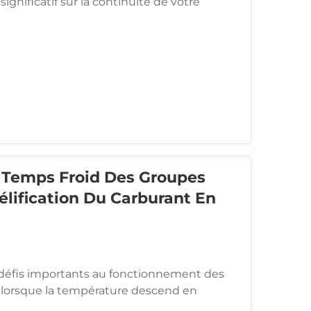
ignificatif sur la continuité de votre
oûts à long terme. Que vous ayez besoin
une fabrication...
 Temps Froid Des Groupes
Gélification Du Carburant En
 défis importants au fonctionnement des
t lorsque la température descend en
a dégradation de la batterie et