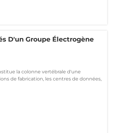
s D'un Groupe Électrogène
stitue la colonne vertébrale d'une
tions de fabrication, les centres de données,
ions critiques. Ces systèmes d'alimentation
qui fonctionnent...