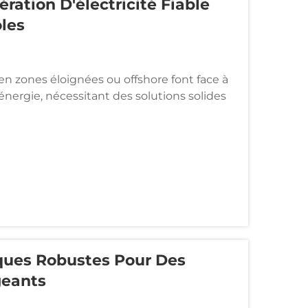
ration D'électricité Fiable
oles
n zones éloignées ou offshore font face à
nergie, nécessitant des solutions solides
res marins naviguant sur des eaux éloignées
zones rurales isolées...
ques Robustes Pour Des
geants