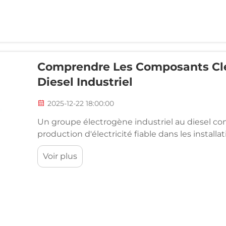
Comprendre Les Composants Clé
Diesel Industriel
2025-12-22 18:00:00
Un groupe électrogène industriel au diesel con
production d'électricité fiable dans les installa
les hôpitaux et de nombreuses autres applicat
Voir plus
sophistiqués combinent plusieurs composants 