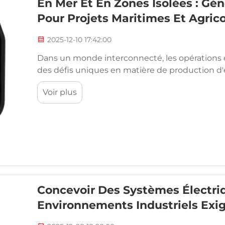
En Mer Et En Zones Isolées : Géné
Pour Projets Maritimes Et Agric
2025-12-10 17:42:00
Dans un monde interconnecté, les opérations e
des défis uniques en matière de production d'é
et fiables. Que ce soit pour soutenir des navi
Voir plus
ou des exploitations agricoles situées dans des 
Concevoir Des Systèmes Électri
Environnements Industriels Exi