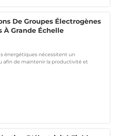
tions De Groupes Électrogènes
s À Grande Échelle
jets énergétiques nécessitent un
 afin de maintenir la productivité et
alimentation par le réseau échoue ou devient
olutions d'énergie de secours robustes qui...