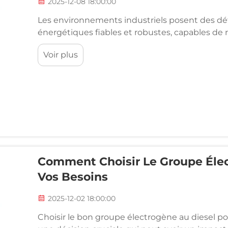
2025-12-08 18:00:00
Les environnements industriels posent des déf
énergétiques fiables et robustes, capables de ré
maintenant des performances constantes. Des 
Voir plus
heures sur 24 aux infrastructures critiques...
Comment Choisir Le Groupe Élec
Vos Besoins
2025-12-02 18:00:00
Choisir le bon groupe électrogène au diesel pour