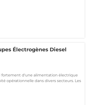
upes Électrogènes Diesel
 fortement d'une alimentation électrique
uité opérationnelle dans divers secteurs. Les
 comme une solution fondamentale pour
e coupure du réseau...