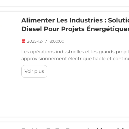
Alimenter Les Industries : Solu
Diesel Pour Projets Énergétique
2025-12-17 18:00:00
Les opérations industrielles et les grands pro
approvisionnement électrique fiable et continu
garantir la sécurité opérationnelle. Lorsque l'
Voir plus
instable, les entreprises se tournent vers des s