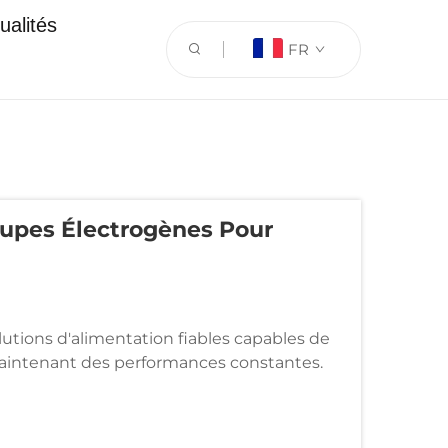
ualités
FR
oupes Électrogènes Pour
lutions d'alimentation fiables capables de
maintenant des performances constantes.
continuité électrique pour les installations
aux,...