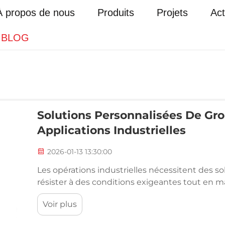
À propos de nous
Produits
Projets
Act
BLOG
Solutions Personnalisées De Gr
Applications Industrielles
2026-01-13 13:30:00
Les opérations industrielles nécessitent des so
résister à des conditions exigeantes tout en 
Un groupe électrogène constitue le pilier de la 
Voir plus
de fabrication, les centres de données, les hôpit