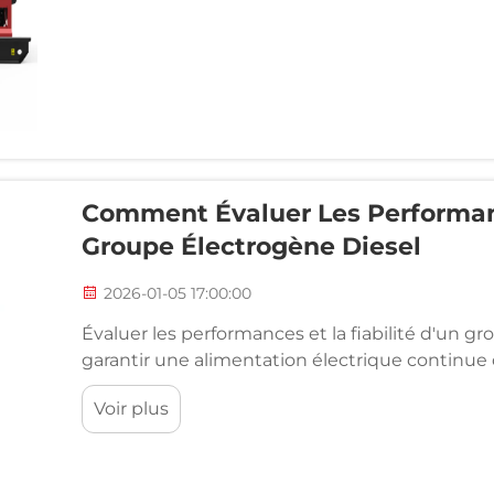
Comment Évaluer Les Performanc
Groupe Électrogène Diesel
2026-01-05 17:00:00
Évaluer les performances et la fiabilité d'un g
garantir une alimentation électrique continue d
commerciales et résidentielles. Que vous pré
Voir plus
d'évaluer un système existant,...