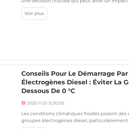
une décision cruciale qui peut avoir un impact s
entreprise, l'efficacité opérationnelle et les c
Voir plus
d'une alimentation de secours pour un hôpital, 
Conseils Pour Le Démarrage Par
Électrogènes Diesel : Éviter La 
Dessous De 0 °C
2025-11-20 15:30:00
Les conditions climatiques froides posent des
groupes électrogènes diesel, particulièremen
dessous de zéro. La gélification du carburant, l