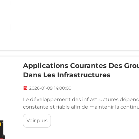
Applications Courantes Des Gro
Dans Les Infrastructures
2026-01-09 14:00:00
Le développement des infrastructures dépend
constante et fiable afin de maintenir la contin
groupes électrogènes diesel se sont imposés
Voir plus
alimenter les infrastructures critiques en cas d