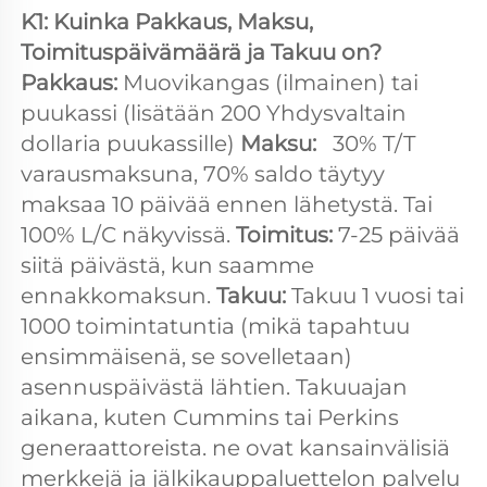
K1: Kuinka Pakkaus, Maksu, 
Toimituspäivämäärä ja Takuu on? 
Pakkaus: 
Muovikangas (ilmainen) tai 
puukassi (lisätään 200 Yhdysvaltain 
dollaria puukassille) 
Maksu:   
30% T/T 
varausmaksuna, 70% saldo täytyy 
maksaa 10 päivää ennen lähetystä. Tai 
100% L/C näkyvissä. 
Toimitus: 
7-25 päivää 
siitä päivästä, kun saamme 
ennakkomaksun. 
Takuu: 
Takuu 1 vuosi tai 
1000 toimintatuntia (mikä tapahtuu 
ensimmäisenä, se sovelletaan) 
asennuspäivästä lähtien. Takuuajan 
aikana, kuten Cummins tai Perkins 
generaattoreista. ne ovat kansainvälisiä 
merkkejä ja jälkikauppaluettelon palvelu 