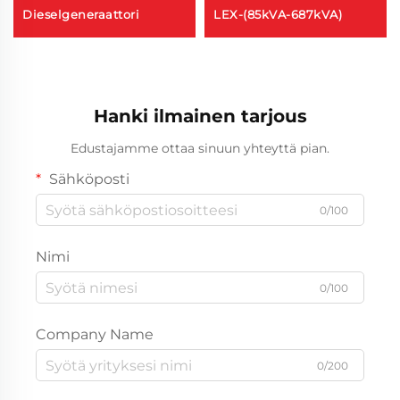
Dieselgeneraattori
LEX-(85kVA-687kVA)
Hanki ilmainen tarjous
Edustajamme ottaa sinuun yhteyttä pian.
Sähköposti
0/100
Nimi
0/100
Company Name
0/200