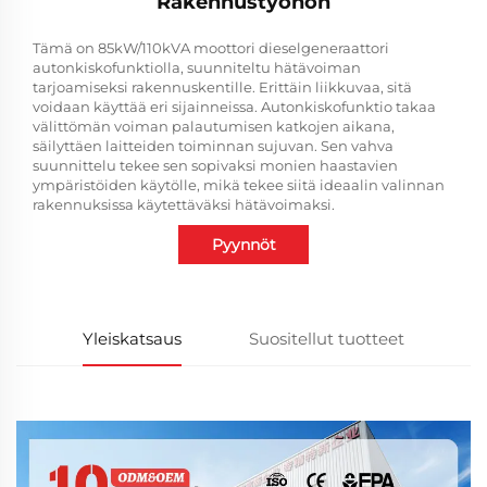
Rakennustyöhön
Tämä on 85kW/110kVA moottori dieselgeneraattori
autonkiskofunktiolla, suunniteltu hätävoiman
tarjoamiseksi rakennuskentille. Erittäin liikkuvaa, sitä
voidaan käyttää eri sijainneissa. Autonkiskofunktio takaa
välittömän voiman palautumisen katkojen aikana,
säilyttäen laitteiden toiminnan sujuvan. Sen vahva
suunnittelu tekee sen sopivaksi monien haastavien
ympäristöiden käytölle, mikä tekee siitä ideaalin valinnan
rakennuksissa käytettäväksi hätävoimaksi.
Pyynnöt
Yleiskatsaus
Suositellut tuotteet