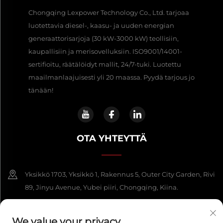
Chongqing Lexpower Technology Co., Ltd. tarjoaa
luotettavia diesel-, kaasu- ja uuden energian
generaattorisarjoja (30 kW-3000 kW) teollisiin,
kaupallisiin ja merisovelluksiin. ISO9001/14001-
sertifioitu, räätälöidyt mallit, 24/7-tuki. Luotettu
maailmanlaajuisesti yli 20 maassa. Pyydä tarjous jo
tänään!
OTA YHTEYTTÄ
Yksikkö 1703, Yksikkö 1, Rakennus 5, Outer City Garden, Rivi
89, Jinyu Avenue, Yubei piiri, Chongqing, Kiina.
+86-13108925588
We value your privacy