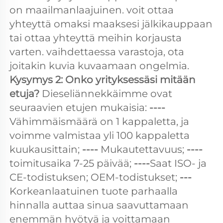
on maailmanlaajuinen. voit ottaa 
yhteyttä omaksi maaksesi jälkikauppaan 
tai ottaa yhteyttä meihin korjausta 
varten. vaihdettaessa varastoja, ota 
joitakin kuvia kuvaamaan ongelmia. 
Kysymys 2: Onko yrityksessäsi mitään 
etuja? 
Dieseliännekkäimme ovat 
seuraavien etujen mukaisia: 
----
Vähimmäismäärä on 1 kappaletta, ja 
voimme valmistaa yli 100 kappaletta 
kuukausittain; 
---- 
Mukautettavuus; 
---- 
toimitusaika 7-25 päivää; 
----
Saat ISO- ja 
CE-todistuksen; OEM-todistukset; 
--- 
Korkeanlaatuinen tuote parhaalla 
hinnalla auttaa sinua saavuttamaan 
enemmän hyötyä ja voittamaan 