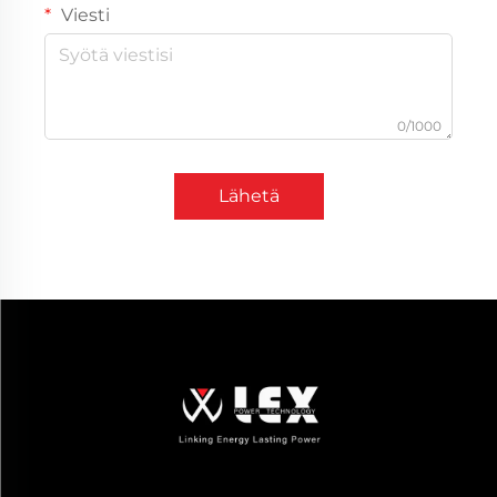
Viesti
0/1000
Lähetä