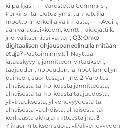
kilpailijasi; 
----
Varustettu Cummins-, 
Perkins- tai Detuz-yms. tunnetuilla 
moottorimerkeillä valinnasta; 
---- 
Avoin, 
äänivarauseikkooni, kontti, raidejättille 
jne. valitsemiasi varten; 
Q3: Onko 
digitaalisen ohjauspaneelinulla mitään 
etuja? 
Päätoiminnot: 
1-
Näyttää 
latauskyvyn, jännitteen, virtauksen, 
taajuuden, nopeuden, lämpötilan, öljyn 
paineen, suoritusajan jne. 
2-
Varoitus 
alhaisesta tai korkeasta jännitteestä, 
alhaisesta tai korkeasta taajuudesta, 
ylivirtauksesta, ylivenevyydestä tai 
alhaisesta vauhdista, alhaisesta tai 
korkeasta akkujännitteestä jne. 
3- 
Ylikuormituksen suoja, yli/alivenevyyden 