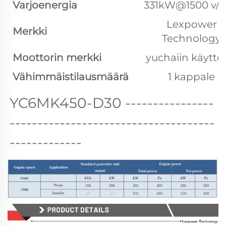
Varjoenergia
331kW@1500 v/
Lexpower
Merkki
Technology
Moottorin merkki
yuchaiin käytt
Vähimmäistilausmäärä
1 kappale
YC6MK450-D30 
----------------
-------------------------------------
-------------