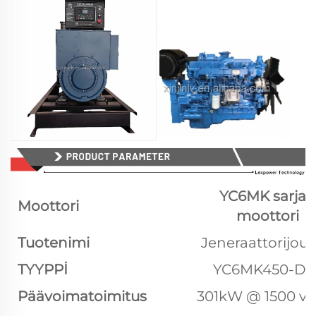
YC6MK sarjan
Moottori
moottori
Tuotenimi
Jeneraattorijou
TYYPPİ
YC6MK450-D3
Päävoimatoimitus
301kW @ 1500 v/