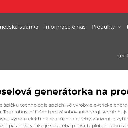
ovská stránka
Informace o nás
Produkty
Kont
eselová generátorka na pro
 špičku technologie spolehlivé výroby elektrické energie
h. Toto robustní řešení pro zásobování energií kombinuj
ivou výrobu elektřiny pro různé potřeby. Zařízení je vyb
ozní parametry, jako je spotřeba paliva, teplota motoru a