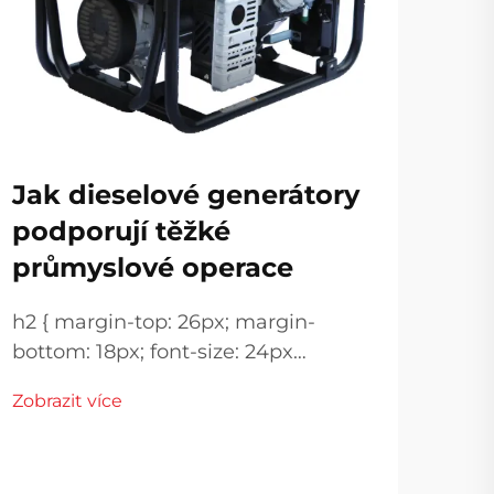
Jak dieselové generátory
Vý
podporují těžké
di
průmyslové operace
pr
h2 { margin-top: 26px; margin-
ho
bottom: 18px; font-size: 24px
!important; font-weight: 600; line-
Por
Zobrazit více
height: normal; } h3 { margin-top:
na 
26px; margin-bottom: 18px; font-
Pro
Zobr
size: 20px !important; font-weight:
ene