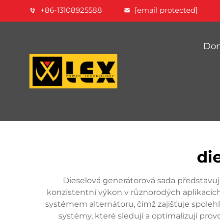
+86-13108925588
[email protected]
Dom
di
Dieselová generátorová sada představuje
konzistentní výkon v různorodých aplikacíc
systémem alternátoru, čímž zajišťuje spolehl
systémy, které sledují a optimalizují prov