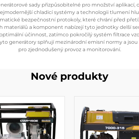
erátorové sady přizpůsobitelné pro množství aplikací, 
jmodernější chladicí systémy a technologii tlumení hluku
matické bezpečnostní protokoly, které chrání před přet
 materiálů a komponent nabízejí tyto jednotky delší ser
 optimální účinnost, zatímco pokročilý systém filtrace 
 Tyto generátory splňují mezinárodní emisní normy a jso
pro zjednodušený provoz a monitorování.
Nové produkty