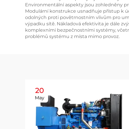
Environmentální aspekty jsou zohledněny pro
Modulární konstrukce usnadňuje přístup k údrž
odolných proti povětrnostním vlivům pro um
výpadku sítě. Nákladová efektivita je dále z
komplexními bezpečnostními systémy, včetně
problémů systému z místa mimo provoz.
20
May