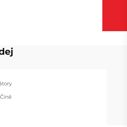
dej
átory
 Číně