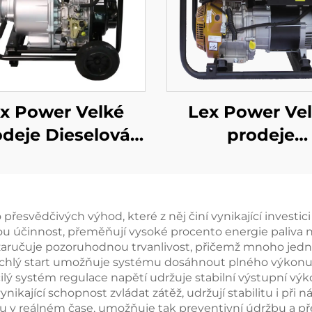
x Power Velké
Lex Power Ve
odeje Dieselová
prodeje
á vodní pumpa 6
Ruční/Elektri
ů 531cc Motorová
spuštění 7kw V
pohonem
kvalita benzin
esvědčivých výhod, které z něj činí vynikající investici
frekvenční svař
vovou účinnost, přeměňují vysoké procento energie paliva
stroj
 zaručuje pozoruhodnou trvanlivost, přičemž mnoho jedn
Rychlý start umožňuje systému dosáhnout plného výkonu 
lý systém regulace napětí udržuje stabilní výstupní výkon,
ynikající schopnost zvládat zátěž, udržují stabilitu i př
nu v reálném čase, umožňuje tak preventivní údržbu a