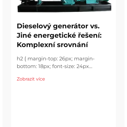
Dieselový generátor vs.
Jiné energetické řešení:
Komplexní srovnání
h2 { margin-top: 26px; margin-
bottom: 18px; font-size: 24px
!important; font-weight: 600; line-
Zobrazit více
height: normal; } h3 { margin-top:
26px; margin-bottom: 18px; font-
size: 20px !important; font-weight:
600; line-height: ...}