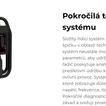
Pokročilá 
systému
Složitý řídicí systé
špičku v oblasti tech
systém neustále mon
parametrů, aby udrž
řadič poskytuje ana
prediktivní údržbu 
ovlivní provoz. Syst
které zobrazuje důl
napětí, frekvence, tl
Pokročilé diagnosti
závad a snižují pros