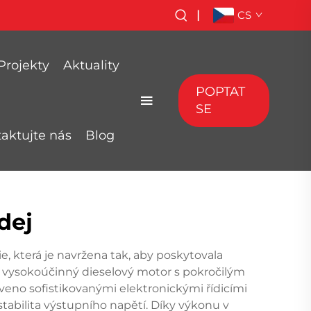
|
CS
Projekty
Aktuality
POPTAT
SE
aktujte nás
Blog
dej
, která je navržena tak, aby poskytovala
e vysokoúčinný dieselový motor s pokročilým
aveno sofistikovanými elektronickými řídicími
 stabilita výstupního napětí. Díky výkonu v