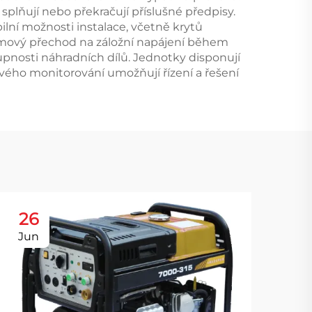
lňují nebo překračují příslušné předpisy.
ilní možnosti instalace, včetně krytů
émový přechod na záložní napájení během
upnosti náhradních dílů. Jednotky disponují
ého monitorování umožňují řízení a řešení
26
2
Jun
Au