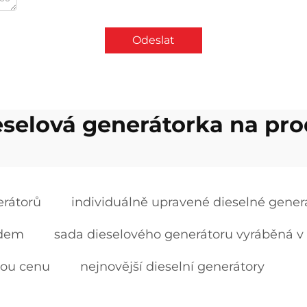
Odeslat
eselová generátorka na pro
erátorů
individuálně upravené dieselné gener
adem
sada dieselového generátoru vyráběná v
kou cenu
nejnovější dieselní generátory