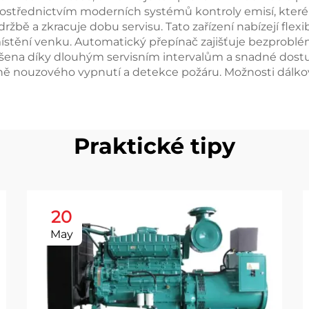
střednictvím moderních systémů kontroly emisí, které sp
bě a zkracuje dobu servisu. Tato zařízení nabízejí flexib
ístění venku. Automatický přepínač zajišťuje bezprobl
výšena díky dlouhým servisním intervalům a snadné dost
 nouzového vypnutí a detekce požáru. Možnosti dálkov
Praktické tipy
20
May