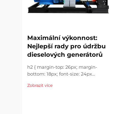
Maximální výkonnost:
Nejlepší rady pro údržbu
dieselových generátorů
h2 { margin-top: 26px; margin-
bottom: 18px; font-size: 24px
!important; font-weight: 600; line-
Zobrazit více
height: normal; } h3 { margin-top:
26px; margin-bottom: 18px; font-
size: 20px !important; font-weight:
600; line-height: ...}