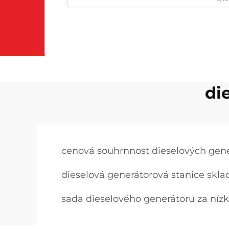
di
cenová souhrnnost dieselových gen
dieselová generátorová stanice skl
sada dieselového generátoru za níz