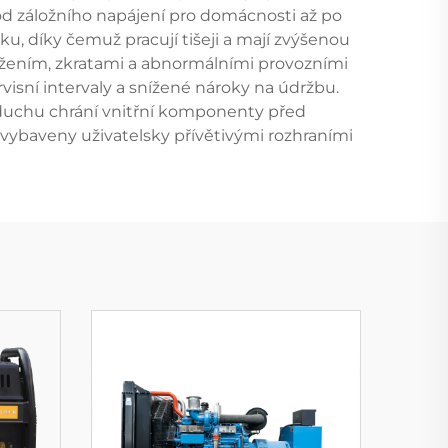
od záložního napájení pro domácnosti až po
, díky čemuž pracují tišeji a mají zvýšenou
ížením, zkratami a abnormálními provozními
visní intervaly a snížené nároky na údržbu.
vzduchu chrání vnitřní komponenty před
u vybaveny uživatelsky přívětivými rozhraními