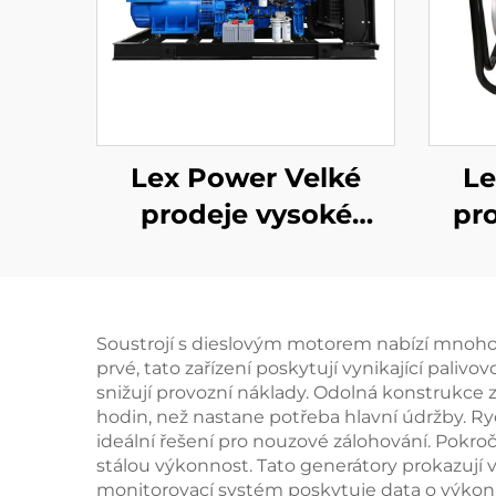
Lex Power Velké
Le
prodeje vysoké
pr
kvality 1/3fázový
čist
mobilní dieselový
palc
generátor
Soustrojí s dieslovým motorem nabízí mnoho př
prvé, tato zařízení poskytují vynikající pali
snižují provozní náklady. Odolná konstrukce
hodin, než nastane potřeba hlavní údržby. 
ideální řešení pro nouzové zálohování. Pokroči
stálou výkonnost. Tato generátory prokazují v
monitorovací systém poskytuje data o výko