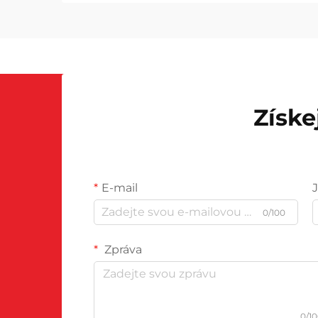
Získe
E-mail
0/100
Zpráva
0/1