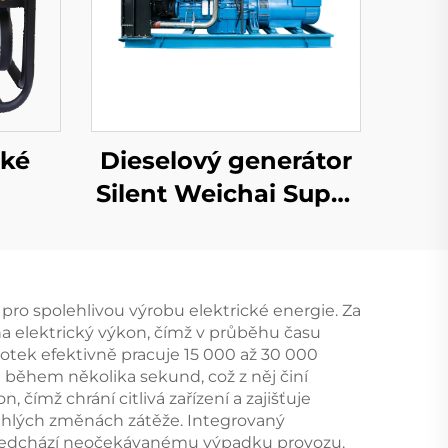
lké
Dieselový generátor
Silent Weichai Super
cké
Silent 1000kw 1100kw
ysoká
1250KVA přívěsní
ová
mobilní tichý
 pro spolehlivou výrobu elektrické energie. Za
ovací
dieselový generátor
 na elektrický výkon, čímž v průběhu času
otek efektivně pracuje 15 000 až 30 000
během několika sekund, což z něj činí
 čímž chrání citlivá zařízení a zajišťuje
i náhlých změnách zátěže. Integrovaný
 předchází neočekávanému výpadku provozu.