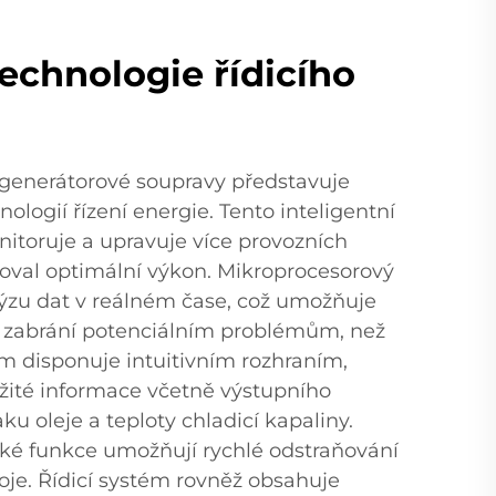
technologie řídicího
m generátorové soupravy představuje
nologií řízení energie. Tento inteligentní
itoruje a upravuje více provozních
oval optimální výkon. Mikroprocesorový
lýzu dat v reálném čase, což umožňuje
a zabrání potenciálním problémům, než
ém disponuje intuitivním rozhraním,
ežité informace včetně výstupního
aku oleje a teploty chladicí kapaliny.
cké funkce umožňují rychlé odstraňování
toje. Řídicí systém rovněž obsahuje