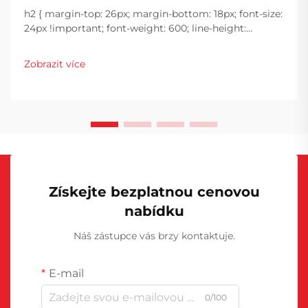
h2 { margin-top: 26px; margin-bottom: 18px; font-size:
24px !important; font-weight: 600; line-height:
normal; } h3 { margin-top: 26px; margin-bottom: 18px;
font-size: 20px !important; font-weight: 600; line-
Zobrazit více
height: ...}
Získejte bezplatnou cenovou
nabídku
Náš zástupce vás brzy kontaktuje.
E-mail
0/100