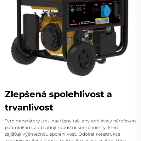
Zlepšená spolehlivost a
trvanlivost
Tyto generátory jsou navrženy tak, aby odolávaly náročným
podmínkám, a obsahují robustní komponenty, které
zajišťují výjimečnou spolehlivost. Odolná konstrukce
zahrnuje zesílené rámy a materiály vysoce kvalitní třídy,