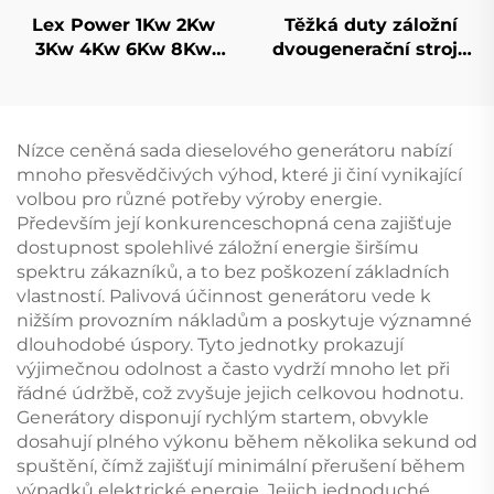
Lex Power 1Kw 2Kw
Těžká duty záložní
3Kw 4Kw 6Kw 8Kw
dvougenerační stroje
9Kw Benzinový
výrobní cena 1000KW
generátor Silent
1100KW 1250KVA
Mobile
dieselový generátor
Nízce ceněná sada dieselového generátoru nabízí
mnoho přesvědčivých výhod, které ji činí vynikající
volbou pro různé potřeby výroby energie.
Především její konkurenceschopná cena zajišťuje
dostupnost spolehlivé záložní energie širšímu
spektru zákazníků, a to bez poškození základních
vlastností. Palivová účinnost generátoru vede k
nižším provozním nákladům a poskytuje významné
dlouhodobé úspory. Tyto jednotky prokazují
výjimečnou odolnost a často vydrží mnoho let při
řádné údržbě, což zvyšuje jejich celkovou hodnotu.
Generátory disponují rychlým startem, obvykle
dosahují plného výkonu během několika sekund od
spuštění, čímž zajišťují minimální přerušení během
výpadků elektrické energie. Jejich jednoduché