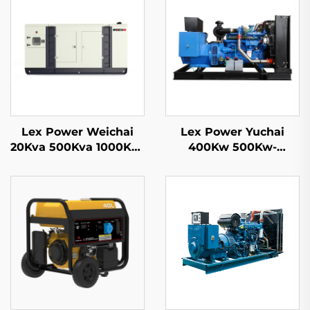
Lex Power Weichai
Lex Power Yuchai
20Kva 500Kva 1000Kva
400Kw 500Kw-
1500Kva Mobilní
2500Kw Dieselový
dieselový
generátorový soubor
generátorový soubor
Vodní chlazení
Výrobní cena
50/60Hz