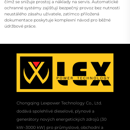
čímž se snižuje prostoj a náklady na servis. Automatické
ochranné systémy zajišťují bezpečný provoz bez nutnosti
neustálého zásahu uživatele, zatímco přiložená
dokumentace poskytuje komplexní návod pro běžné
údržbové práce.
Chongqing Lexpower Technology Co., Ltd.
dodává spolehlivé dieselové, plynové a
generátory nových energetických zdrojů (30
kW–3000 kW) pro průmyslové, obchodní a