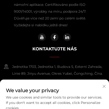
námořní aplikace. Certifikováno podle ISO
9001/14001, výrobky na míru, podpora 24/7.
Důvěřuje více než 20 zemí po celém světě.
Vyžádejte si nabídku ještě dnes!
KONTAKTUJTE NÁS
Jednotka 1703, Jednotka 1, Budova 5, Externí Zahrada,
Linie 89, Jinyu Avenue, Okres Yubei, Čongching, Čína.
+86-13108925588
We value your privacy
[email protected]
We use cookies and similar tools to provide our services.
If you don't want to accept all cookies, click Personalize
cookies.