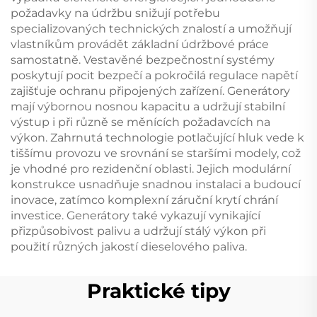
požadavky na údržbu snižují potřebu
specializovaných technických znalostí a umožňují
vlastníkům provádět základní údržbové práce
samostatně. Vestavěné bezpečnostní systémy
poskytují pocit bezpečí a pokročilá regulace napětí
zajišťuje ochranu připojených zařízení. Generátory
mají výbornou nosnou kapacitu a udržují stabilní
výstup i při různě se měnících požadavcích na
výkon. Zahrnutá technologie potlačující hluk vede k
tiššímu provozu ve srovnání se staršími modely, což
je vhodné pro rezidenční oblasti. Jejich modulární
konstrukce usnadňuje snadnou instalaci a budoucí
inovace, zatímco komplexní záruční krytí chrání
investice. Generátory také vykazují vynikající
přizpůsobivost palivu a udržují stálý výkon při
použití různých jakostí dieselového paliva.
Praktické tipy