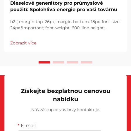
Dieselové generátory pro průmyslové
použití: Spolehlivá energie pro vaši továrnu
h2 { margin-top: 26px; margin-bottom: 18px; font-size:
24px !important; font-weight: 600; line-height:
normal; } h3 { margin-top: 26px; margin-bottom: 18px;
font-size: 20px !important; font-weight: 600; line-
Zobrazit více
height: ...}
Získejte bezplatnou cenovou
nabídku
Náš zástupce vás brzy kontaktuje.
E-mail