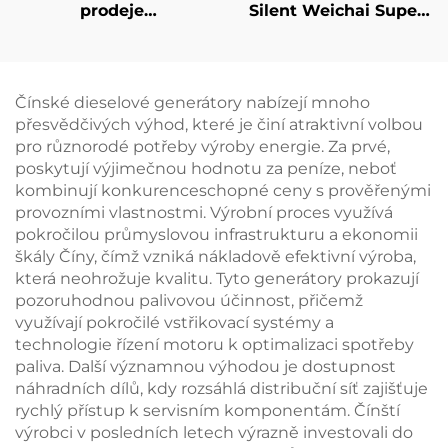
prodeje
Silent Weichai Super
Ruční/Elektrické
Silent 1000kw 1100kw
spuštění 7kw Vysoká
1250KVA přívěsní
kvalita benzinová
mobilní tichý
frekvenční svařovací
dieselový generátor
Čínské dieselové generátory nabízejí mnoho
stroj
přesvědčivých výhod, které je činí atraktivní volbou
pro různorodé potřeby výroby energie. Za prvé,
poskytují výjimečnou hodnotu za peníze, neboť
kombinují konkurenceschopné ceny s prověřenými
provozními vlastnostmi. Výrobní proces využívá
pokročilou průmyslovou infrastrukturu a ekonomii
škály Číny, čímž vzniká nákladově efektivní výroba,
která neohrožuje kvalitu. Tyto generátory prokazují
pozoruhodnou palivovou účinnost, přičemž
využívají pokročilé vstřikovací systémy a
technologie řízení motoru k optimalizaci spotřeby
paliva. Další významnou výhodou je dostupnost
náhradních dílů, kdy rozsáhlá distribuční síť zajišťuje
rychlý přístup k servisním komponentám. Čínští
výrobci v posledních letech výrazně investovali do