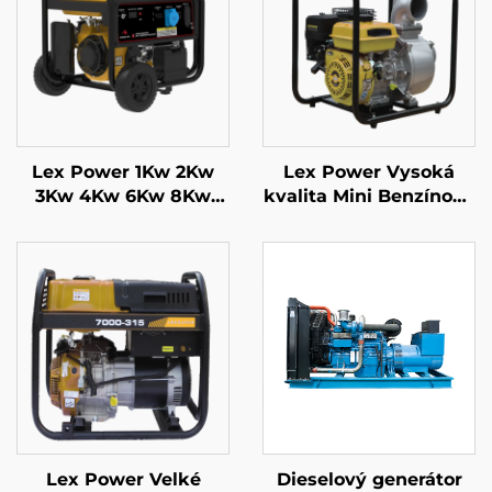
Lex Power 1Kw 2Kw
Lex Power Vysoká
3Kw 4Kw 6Kw 8Kw
kvalita Mini Benzínová
9Kw Benzinový
vodní čerpadlo Použito
generátor Silent
na farmě pro
Mobile
zavlažování
Lex Power Velké
Dieselový generátor