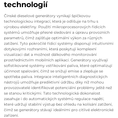
technologií
Čínské dieselové generátory vynikají špičkovou
technologickou integrací, která je odlišuje na trhu s
výrobou elektřiny. Použití mikroprocesorových řídicích
systémů umožňuje přesné sledování a úpravu provozních
parametrů, čímž zajišťuje optimální výkon za různých
zatížení. Tyto pokročilé řídicí systémy disponují intuitivními
dotykovými rozhraními, která poskytují komplexní
vizualizaci dat a možnost dálkového monitorování
prostřednictvím mobilních aplikací. Generátory využívají
sofistikované systémy vstřikování paliva, které optimalizují
účinnost spalování, čímž se snižují emise a zlepšuje se
spotřeba paliva. Integrace inteligentních diagnostických
nástrojů umožňuje prediktivní údržbu, díky níž mohou
provozovatelé identifikovat potenciální problémy ještě než
se stanou kritickými. Tato technologická dokonalost
zasahuje i do automatických systémů regulace napětí,
které udržují stabilní výstup bez ohledu na kolísání zatížení,
čímž se generátory stávají ideálními pro citlivé elektronické
zařízení.