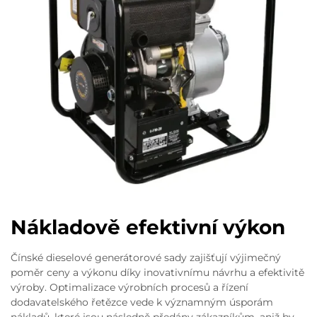
Nákladově efektivní výkon
Čínské dieselové generátorové sady zajišťují výjimečný
poměr ceny a výkonu díky inovativnímu návrhu a efektivitě
výroby. Optimalizace výrobních procesů a řízení
dodavatelského řetězce vede k významným úsporám
nákladů, které jsou následně předány zákazníkům, aniž by