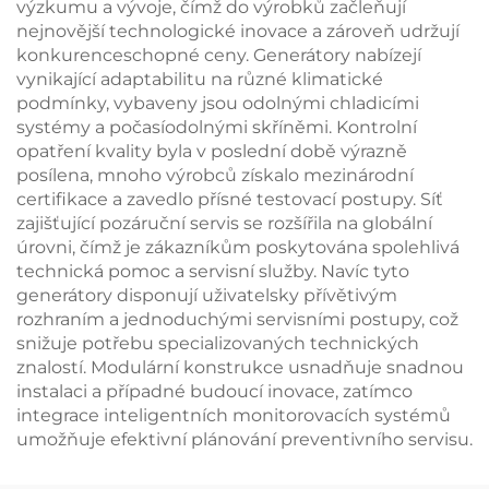
výzkumu a vývoje, čímž do výrobků začleňují
nejnovější technologické inovace a zároveň udržují
konkurenceschopné ceny. Generátory nabízejí
vynikající adaptabilitu na různé klimatické
podmínky, vybaveny jsou odolnými chladicími
systémy a počasíodolnými skříněmi. Kontrolní
opatření kvality byla v poslední době výrazně
posílena, mnoho výrobců získalo mezinárodní
certifikace a zavedlo přísné testovací postupy. Síť
zajišťující pozáruční servis se rozšířila na globální
úrovni, čímž je zákazníkům poskytována spolehlivá
technická pomoc a servisní služby. Navíc tyto
generátory disponují uživatelsky přívětivým
rozhraním a jednoduchými servisními postupy, což
snižuje potřebu specializovaných technických
znalostí. Modulární konstrukce usnadňuje snadnou
instalaci a případné budoucí inovace, zatímco
integrace inteligentních monitorovacích systémů
umožňuje efektivní plánování preventivního servisu.