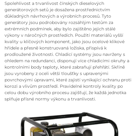
Spolehlivost a trvanlivost čínských dieselových
generátorových setů je dosažena prostřednictvím
důkladných návrhových a výrobních procesů. Tyto
generátory jsou podrobovány rozsáhlým testům za
extrémních podmínek, aby bylo zajištěno jejich stálé
výkony v náročných prostředích. Použití materiálů vyšší
kvality u klíčových komponent, jako jsou ocelové klikové
hřídele a přesně konstruovaná ložiska, přispívá k
prodloužené životnosti. Chladicí systémy jsou navrženy s
ohledem na redundanci, disponují více chladicími okruhy a
kontrolními body teploty, které zabraňují přehřátí. Skříně
jsou vyrobeny z oceli větší tloušťky s upravenými
povrchovými úpravami, které zajistí vynikající ochranu proti
korozi a vlivům prostředí. Pravidelné kontroly kvality po
celou dobu výrobního procesu zajišťují, že každá jednotka
splňuje přísné normy výkonu a trvanlivosti.