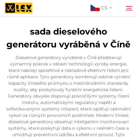
CS
sada dieselového
Informace o nás
generátoru vyráběná v Číně
Search
Produkty
Dieselové generátory vyrobené v Číně představují
významný pokrok v oblasti technologií výroby energie,
které nabízejí spolehlivé a nákladově efektivní řešení pro
Projekty
různé aplikace. Tyto generátory kombinují odolné výrobní
kapacity čínského průmyslu s mezinárodními standardy
kvality, aby poskytovaly funkční energetická řešení.
Aktuality
Generátory obvykle disponují pokročilými systémy řízení
motoru, automatickými regulátory napětí a
sofistikovanými systémy chlazení, které zajišťují optimální
Kontaktujte nás
výkon za různých provozních podmínek. Moderní čínské
dieselové generátory obsahují inteligentní monitorovací
systémy, které poskytují data o výkonu v reálném čase a
Blog
umožňují preventivní údržbu a efektivní provoz. Tyto