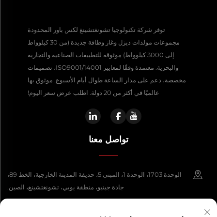
توفر شركة تكنولوجيا تشونغتشينغ لكس باور المحدودة
مجموعات مولدات ديزل وغاز وطاقة جديدة (من 30 كيلوواط
إلى 3000 كيلوواط) موثوقة للتطبيقات الصناعية والتجارية
والبحرية. معتمدة وفقًا لمعايير ISO9001/14001، تصميمات
مخصصة، دعم على مدار الساعة طوال أيام الأسبوع. موثوق بها
عالميًا في أكثر من 20 دولة. اطلب عرض سعر اليوم!
تواصل معنا
الوحدة 1703، الوحدة 1، المبنى 5، حديقة المدينة الخارجية، الخط 89،
جادة جينيو، منطقة يوبي، تشونغتشينغ، الصين.
+86-13108925588