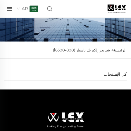
AR
الرئيسية>
شنايدر إلكتريك باسبار (800-6300أ)
كل المنتجات