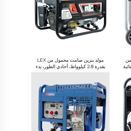
من
مولد بنزين صامت محمول من LEX
لقائية
بقدرة 2.8 كيلوواط، أحادي الطور، بدء
فترة
يدوي، لتزويد الكهرباء للمنزل أو أثناء
ة
التخييم