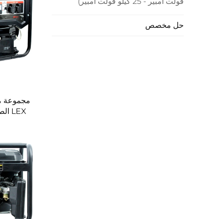
فولت أمبير - 25 كيلو فولت أمبير)
حل مخصص
LEX 
للماء وال