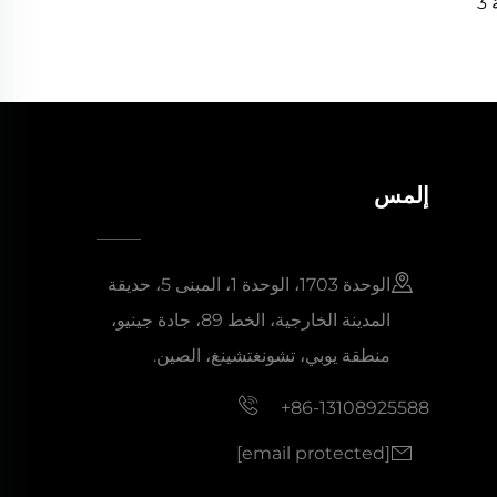
باور ويشاي موديلات شائعة سعة 3
كيلو واط، 5 كيلو واط، 8 كيلو واط، 10
إلمس
الوحدة 1703، الوحدة 1، المبنى 5، حديقة
المدينة الخارجية، الخط 89، جادة جينيو،
منطقة يوبي، تشونغتشينغ، الصين.
+86-13108925588
[email protected]