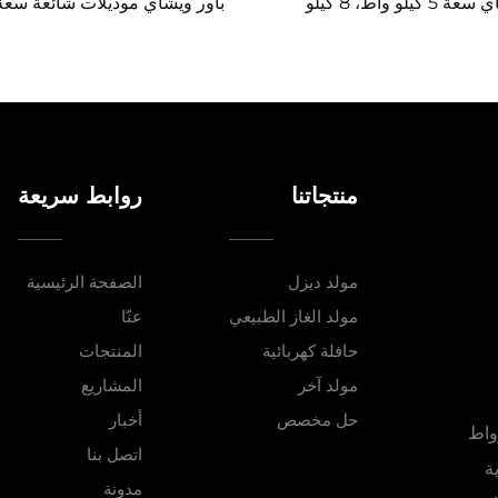
باور ويشاي سعة 5 كيلو واط، 8 كيلو
واط، 10 كيلو واط، 11 كيلو واط بصمت
لة واحدة أو ثلاثة أطوار
كيلو واط، 11 كيلو واط
منتجاتنا
روابط سريعة
مولد ديزل
الصفحة الرئيسية
مولد الغاز الطبيعي
عنّا
حافلة كهربائية
المنتجات
مولد آخر
المشاريع
حل مخصص
أخبار
اقة جديدة (من 30 كيلوواط
اتصل بنا
ية
مدونة