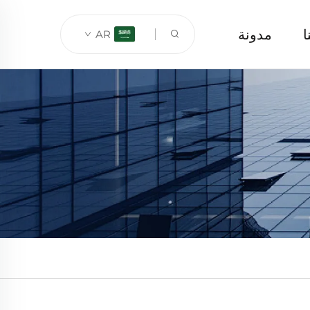
ا
مدونة
AR