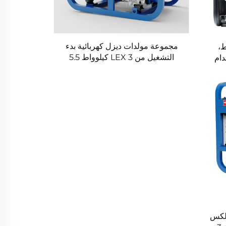
مجموعة مولدات ديزل كهربائية بدء
يلوواط،
التشغيل من LEX 3 كيلوواط 5.5
دام
كيلوواط 8.5 كيلوواط مع قدرة
نخفض
يوتشاي، مصدر طاقة احتياطي
 لكس