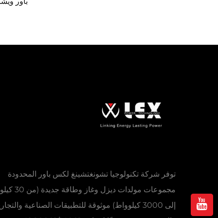
مع مرح
توفر شركة تكنولوجيا تشونغتشينغ لكس باور المحدودة
مجموعات مولدات ديزل وغاز وط
إلى 3000 كيلوواط) موثوقة للتطبيقات الصناعية والتجار