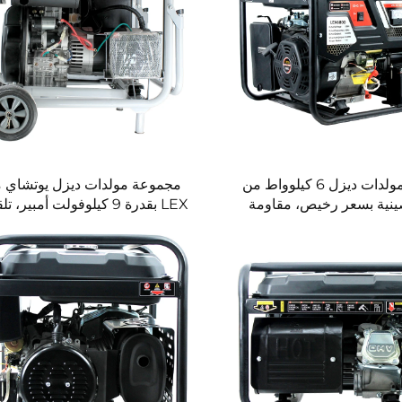
مجموعة مولدات ديزل 6 كيلوواط من
مجموعة مولدات ديزل يوتشاي 
الصينية بسعر رخيص، مقاومة
LEX بقدرة 9 كيلوفولت أمبير، ت
غبار، للاستخدام في المباني
بالكامل، بغطاء صامت، وتشغيل ل
طويلة، كمصدر احتياطي للطاق