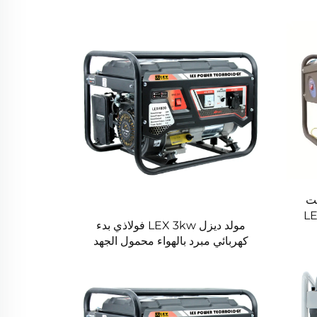
و فولت
مولد ديزل LEX 3kw فولاذي بدء
كهربائي مبرد بالهواء محمول الجهد
المسمى 220V/380V قوة إخراج
5KW AC DC محرك علامة تجارية