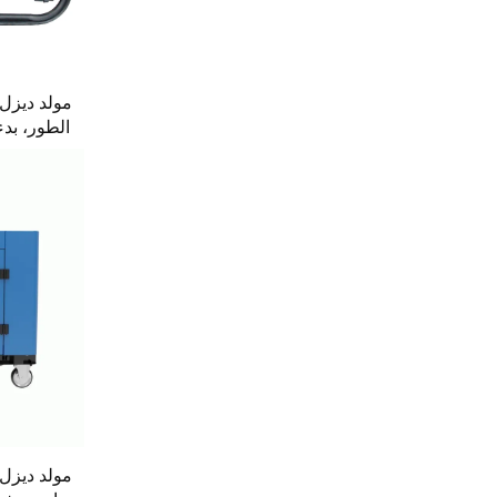
الطور، بدء
الكهربا
مولد ديزل