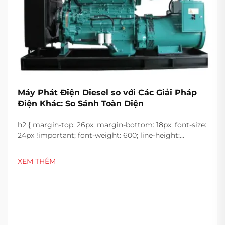
Máy Phát Điện Diesel so với Các Giải Pháp
Điện Khác: So Sánh Toàn Diện
h2 { margin-top: 26px; margin-bottom: 18px; font-size:
24px !important; font-weight: 600; line-height:
normal; } h3 { margin-top: 26px; margin-bottom: 18px;
font-size: 20px !important; font-weight: 600; line-
XEM THÊM
height: ...}