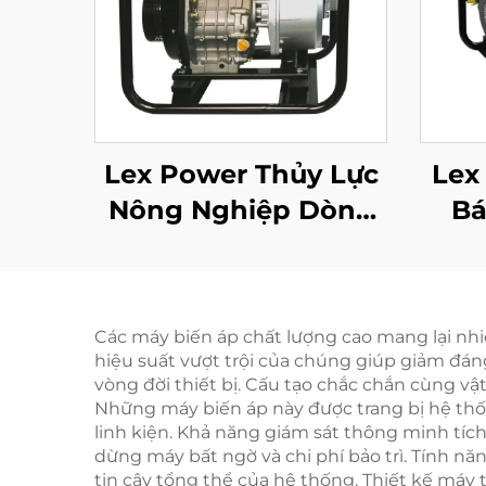
Lex Power Thủy Lực
Lex
Nông Nghiệp Dòng
Bá
Nước Lớn Bơm Nước
Di
Áp Lực Cao Giá
Sạ
Thành Motor
Các máy biến áp chất lượng cao mang lại nhiề
hiệu suất vượt trội của chúng giúp giảm đáng
vòng đời thiết bị. Cấu tạo chắc chắn cùng vậ
Những máy biến áp này được trang bị hệ thốn
linh kiện. Khả năng giám sát thông minh tích
dừng máy bất ngờ và chi phí bảo trì. Tính nă
tin cậy tổng thể của hệ thống. Thiết kế máy