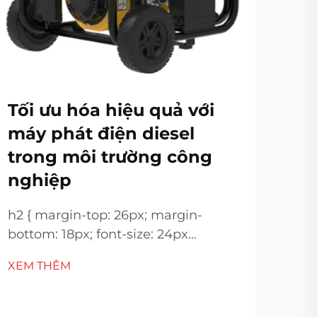
Má
hệ
Tối ưu hóa hiệu quả với
mó
máy phát điện diesel
bị
trong môi trường công
nghiệp
.blo
marg
h2 { margin-top: 26px; margin-
!imp
bottom: 18px; font-size: 24px
XEM
heig
!important; font-weight: 600; line-
XEM THÊM
mar
height: normal; } h3 { margin-top:
18px
26px; margin-bottom: 18px; font-
font
size: 20px !important; font-weight: