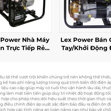
 Power Nhà Máy
Lex Power Bán 
n Trực Tiếp Rẻ
Tay/Khởi Động 
esel Bơm Nước
7kw Chất Lượng
ch 4 Inch 418cc
Máy Phát Điện 
Tay/Tự Động
Tần Số Máy H
u lợi thế vượt trội khiến chúng trở nên không thể thiếu
 kể hao phí năng lượng trong quá trình biến đổi điện áp
t liệu cao cấp giúp máy có tuổi thọ vận hành lâu dài, t
g làm mát tiên tiến giúp duy trì nhiệt độ hoạt động tối
 hợp cho phép theo dõi hiệu suất theo thời gian thực và
ng điều chỉnh điện áp xuất sắc đảm bảo đầu ra điện ổn đ
 tích hợp các tính năng an toàn nâng cao như bảo vệ ch