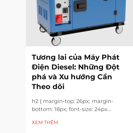
Tương lai của Máy Phát
Điện Diesel: Những Đột
phá và Xu hướng Cần
Theo dõi
h2 { margin-top: 26px; margin-
bottom: 18px; font-size: 24px
!important; font-weight: 600; line-
XEM THÊM
height: normal; } h3 { margin-top: