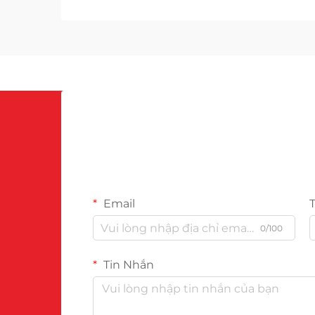
26px; margin-bottom: 18px; font-
size: 20px !important; font-weight:
600; line-height: ...}
Email
0/100
Tin Nhắn