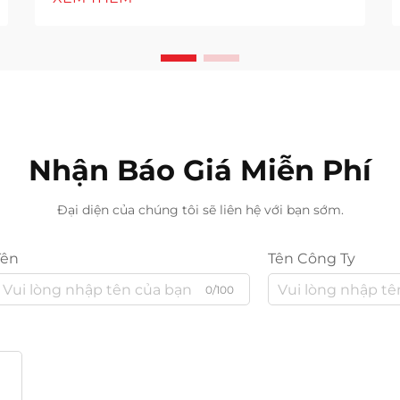
height: normal; } h3 { margin-top:
26px; margin-bottom: 18px; font-
size: 20px !important; font-weight:
600; line-height: ...}
Nhận Báo Giá Miễn Phí
Đại diện của chúng tôi sẽ liên hệ với bạn sớm.
Tên
Tên Công Ty
0/100