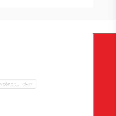
600; line-height: ...}
0/200