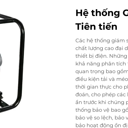
Hệ thống G
Tiên tiến
Các hệ thống giám s
chất lượng cao đại 
thiết bị điện. Nhữn
khả năng phân tích t
quan trọng bao gồm 
điều kiện tải và méo
thời gian thực cho p
đoán, cho phép các 
ẩn trước khi chúng 
thống bảo vệ bao gồ
bảo vệ so lệch, bảo
bảo hoạt động ổn đị