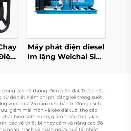
Chạy
Máy phát điện diesel
Điện
Im lặng Weichai Siêu
 Cao
im lặng 1000kw
Xăng
1100kw 1250KVA
àn
trailer di động bộ
 trong các hệ thống điện hiện đại. Trước hết,
phát điện diesel im
, từ đó tiết kiệm chi phí đáng kể trong suốt
lặng
hường vượt quá 25 năm nếu bảo trì đúng cách.
 ưu, giảm mài mòn và kéo dài tuổi thọ các
 phát hiện sớm sự cố, giảm thiểu thời gian
ịnh, bảo vệ thiết bị nhạy cảm và nâng cao độ
ống ngắn mạch và ngăn ngừa quá tải nhiệt,