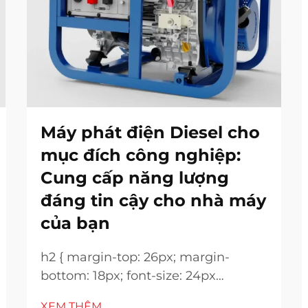
Máy phát điện Diesel cho
mục đích công nghiệp:
Cung cấp năng lượng
đáng tin cậy cho nhà máy
của bạn
h2 { margin-top: 26px; margin-
bottom: 18px; font-size: 24px
!important; font-weight: 600; line-
XEM THÊM